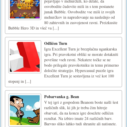
pojavljajo v mehurčkih, ko delate, da
osvobodite čudovite miši in s tem postanete
junak Bubble. Osvobodite vse miši iz svojih
mehurčkov in napredovanje na naslednjo od
80 zahtevnih in zasvojenost ravni. Preizkusite
Bubble Hero 3D in všeč va [...]
Odličen Turn
Igra Excellent Turn je brezplačna ugankarska
igra. Pri pravokotni obliki se morate dotakniti
površine vseh ravni. Nekatere točke se ne
bodo prilegale pravokotniku in temu primerno
določite strategijo. Hypercasual puzzle igra
Excellent Turn je sestavljena iz več kot 100
stopenj in [...]
Pobarvanka g. Bean
V tej igri z gospodom Beanom boste našli šest
različnih slik, ki jih je treba čim hitreje
obarvati, da na koncu igre dosežete odličen
rezultat. Na izbiro imate 24 različnih barv.
Barvno sliko lahko tudi shranite ali natisnete.