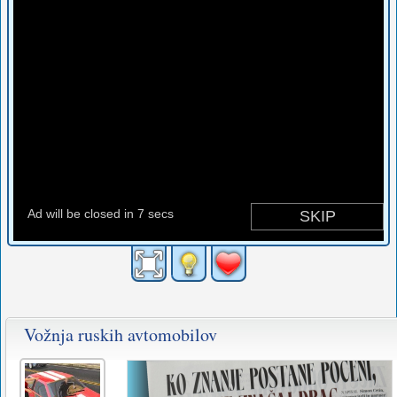
Vožnja ruskih avtomobilov