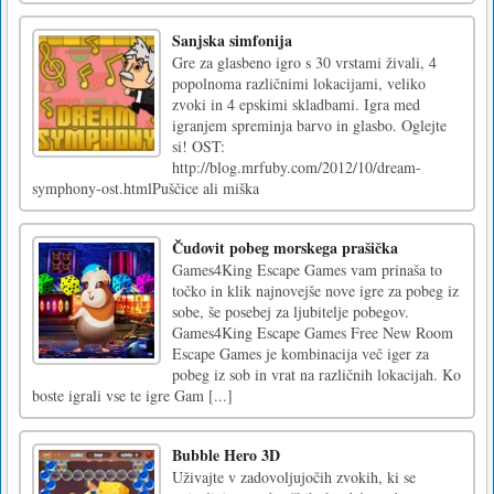
Sanjska simfonija
Gre za glasbeno igro s 30 vrstami živali, 4
popolnoma različnimi lokacijami, veliko
zvoki in 4 epskimi skladbami. Igra med
igranjem spreminja barvo in glasbo. Oglejte
si! OST:
http://blog.mrfuby.com/2012/10/dream-
symphony-ost.htmlPuščice ali miška
Čudovit pobeg morskega prašička
Games4King Escape Games vam prinaša to
točko in klik najnovejše nove igre za pobeg iz
sobe, še posebej za ljubitelje pobegov.
Games4King Escape Games Free New Room
Escape Games je kombinacija več iger za
pobeg iz sob in vrat na različnih lokacijah. Ko
boste igrali vse te igre Gam [...]
Bubble Hero 3D
Uživajte v zadovoljujočih zvokih, ki se