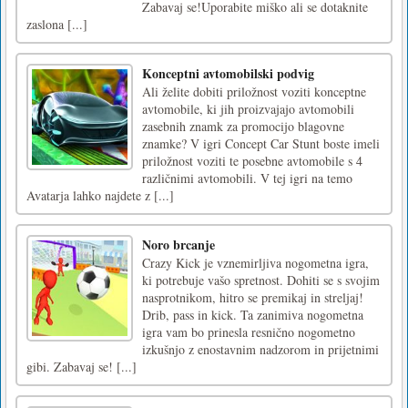
Zabavaj se!Uporabite miško ali se dotaknite
zaslona [...]
Konceptni avtomobilski podvig
Ali želite dobiti priložnost voziti konceptne
avtomobile, ki jih proizvajajo avtomobili
zasebnih znamk za promocijo blagovne
znamke? V igri Concept Car Stunt boste imeli
priložnost voziti te posebne avtomobile s 4
različnimi avtomobili. V tej igri na temo
Avatarja lahko najdete z [...]
Noro brcanje
Crazy Kick je vznemirljiva nogometna igra,
ki potrebuje vašo spretnost. Dohiti se s svojim
nasprotnikom, hitro se premikaj in streljaj!
Drib, pass in kick. Ta zanimiva nogometna
igra vam bo prinesla resnično nogometno
izkušnjo z enostavnim nadzorom in prijetnimi
gibi. Zabavaj se! [...]