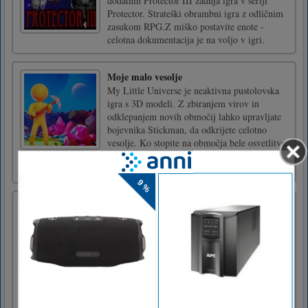
dodatnih Protector III zadnja igra v seriji
Protector. Strateški obrambni igra z odličnim
zasukom RPG.Z miško postavite enote -
celotna dokumentacija je na voljo v igri.
Moje malo vesolje
My Little Universe je neaktivna pustolovska
igra s 3D modeli. Z zbiranjem virov in
odklepanjem novih območij lahko upravljate
bojevnika Stickman, da odkrijete celotno
vesolje. Ko stopite na območja bele osvetlitve,
boste poznali zahtevo po viru naslednjega
območja. Približajte se [...]
Počitniška letala Jigsaw
Vacation Airplanes Jigsaw je brezplačna
spletna igra iz žanra puzzle in sestavljank.
Izberete lahko eno od 12 slik in nato enega od
treh načinov: enostaven s 25 kosi, srednji s 49
kosi in trd s 100 kosi. Lepo se imejte in
uživajte!Igrajte igro z miško ali se dotaknite
zaslona! [...]