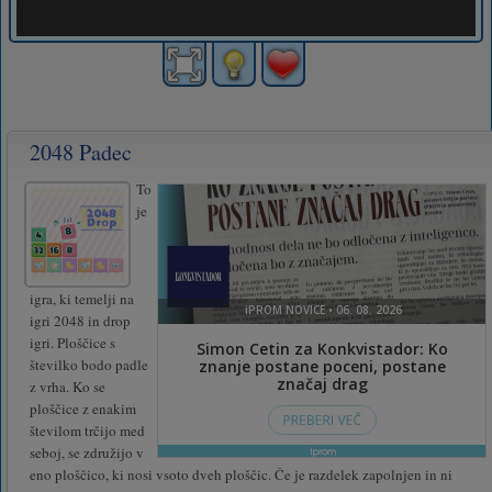
2048 Padec
To
je
igra, ki temelji na
igri 2048 in drop
igri. Ploščice s
številko bodo padle
z vrha. Ko se
ploščice z enakim
številom trčijo med
seboj, se združijo v
eno ploščico, ki nosi vsoto dveh ploščic. Če je razdelek zapolnjen in ni