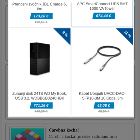
Pixel Truck
Igra z 2D tovornjaki, kjer morate dirkati skozi
neskončne ravni igranja. Izogibajte se
drobljenju s padajočimi tovornimi zaboji.
Kliknite in pridržite, da pospešite in se
prepustite lomu. Cilj je videti, kdo lahko vozi
najbolj oddaljeno: vi ali vaši prijatelji? - 2D
igra za tovor [...]
Fireball and Waterball Adventure 3
Fireball in Waterball imata vsaka super moči.
Vodna krogla lahko povzroči, da se voda
spremeni v led. Ognjena krogla lahko zažge
lesni material. Tako sta dva brata postala
najboljši partner, pogosto gresta skupaj na
avanturo. Hitro pokličite partnerje in jih
pospremite na avantur [...]
Čarobna kocka!
Čarobna kocka! je neke vrste zanimiva