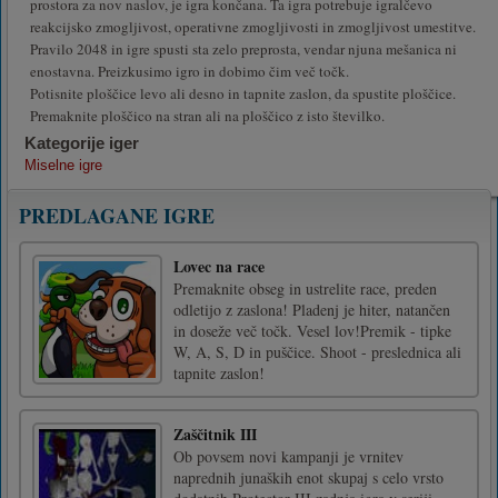
prostora za nov naslov, je igra končana. Ta igra potrebuje igralčevo
reakcijsko zmogljivost, operativne zmogljivosti in zmogljivost umestitve.
Pravilo 2048 in igre spusti sta zelo preprosta, vendar njuna mešanica ni
enostavna. Preizkusimo igro in dobimo čim več točk.
Potisnite ploščice levo ali desno in tapnite zaslon, da spustite ploščice.
Premaknite ploščico na stran ali na ploščico z isto številko.
Kategorije iger
Miselne igre
PREDLAGANE IGRE
Lovec na race
Premaknite obseg in ustrelite race, preden
odletijo z zaslona! Pladenj je hiter, natančen
in doseže več točk. Vesel lov!Premik - tipke
W, A, S, D in puščice. Shoot - preslednica ali
tapnite zaslon!
Zaščitnik III
Ob povsem novi kampanji je vrnitev
naprednih junaških enot skupaj s celo vrsto