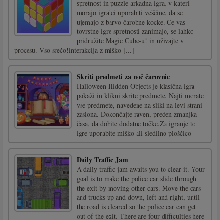
spretnost in puzzle arkadna igra, v kateri
morajo igralci uporabiti veščine, da se
ujemajo z barvo čarobne kocke. Če vas
tovrstne igre spretnosti zanimajo, se lahko
pridružite Magic Cube-u! in uživajte v
procesu. Vso srečo!interakcija z miško [...]
Skriti predmeti za noč čarovnic
Halloween Hidden Objects je klasična igra
pokaži in klikni skrite predmete. Najti morate
vse predmete, navedene na sliki na levi strani
zaslona. Dokončajte raven, preden zmanjka
časa, da dobite dodatne točke.Za igranje te
igre uporabite miško ali sledilno ploščico
Daily Traffic Jam
A daily traffic jam awaits you to clear it. Your
goal is to make the police car slide through
the exit by moving other cars. Move the cars
and trucks up and down, left and right, until
the road is cleared so the police car can get
out of the exit. There are four difficulties here