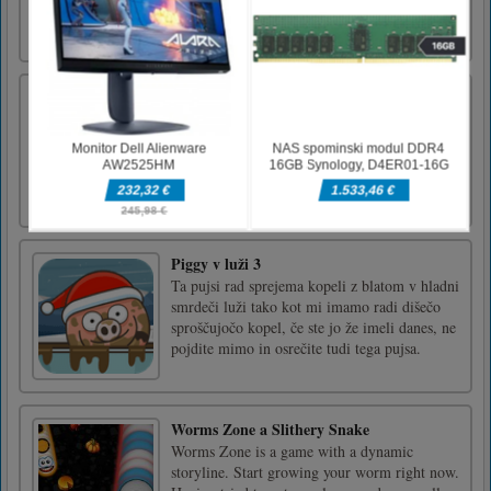
vozite reševalno vozilo v reševalni misiji hitrega junaka v izrednih
razmerah. Pripeljite pacienta, poškodovano, op [...]
Block Blast
Napolnite prazne ploščice z uporabo različnih
blokov. Pri polnjenju praznih ploščic
uporabite svoje spretnosti uganke. Ali lahko
dokončate vseh 50 stopenj?- Povlecite z miško
ali dotikom
Piggy v luži 3
Ta pujsi rad sprejema kopeli z blatom v hladni
smrdeči luži tako kot mi imamo radi dišečo
sproščujočo kopel, če ste jo že imeli danes, ne
pojdite mimo in osrečite tudi tega pujsa.
Worms Zone a Slithery Snake
Worms Zone is a game with a dynamic
storyline. Start growing your worm right now.