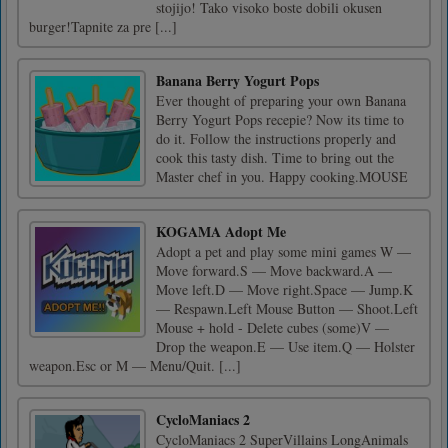
stojijo! Tako visoko boste dobili okusen
burger!Tapnite za pre [...]
Banana Berry Yogurt Pops
Ever thought of preparing your own Banana
Berry Yogurt Pops recepie? Now its time to
do it. Follow the instructions properly and
cook this tasty dish. Time to bring out the
Master chef in you. Happy cooking.MOUSE
KOGAMA Adopt Me
Adopt a pet and play some mini games W —
Move forward.S — Move backward.A —
Move left.D — Move right.Space — Jump.K
— Respawn.Left Mouse Button — Shoot.Left
Mouse + hold - Delete cubes (some)V —
Drop the weapon.E — Use item.Q — Holster
weapon.Esc or M — Menu/Quit. [...]
CycloManiacs 2
CycloManiacs 2 SuperVillains LongAnimals