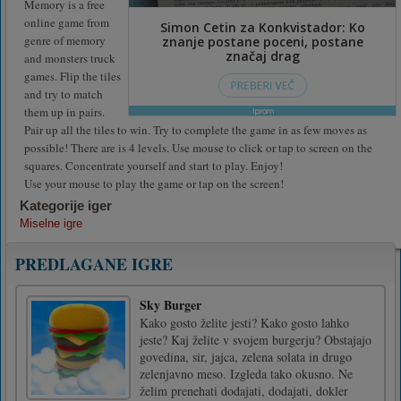
Memory is a free
online game from
genre of memory
and monsters truck
games. Flip the tiles
and try to match
them up in pairs.
Pair up all the tiles to win. Try to complete the game in as few moves as
possible! There are is 4 levels. Use mouse to click or tap to screen on the
squares. Concentrate yourself and start to play. Enjoy!
Use your mouse to play the game or tap on the screen!
Kategorije iger
Miselne igre
PREDLAGANE IGRE
Sky Burger
Kako gosto želite jesti? Kako gosto lahko
jeste? Kaj želite v svojem burgerju? Obstajajo
govedina, sir, jajca, zelena solata in drugo
zelenjavno meso. Izgleda tako okusno. Ne
želim prenehati dodajati, dodajati, dokler