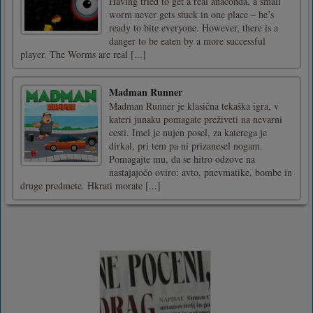
Having tried to get a real anaconda, a small
worm never gets stuck in one place – he’s
ready to bite everyone. However, there is a
danger to be eaten by a more successful
player. The Worms are real [...]
Madman Runner
Madman Runner je klasična tekaška igra, v
kateri junaku pomagate preživeti na nevarni
cesti. Imel je nujen posel, za katerega je
dirkal, pri tem pa ni prizanesel nogam.
Pomagajte mu, da se hitro odzove na
nastajajočo oviro: avto, pnevmatike, bombe in
druge predmete. Hkrati morate [...]