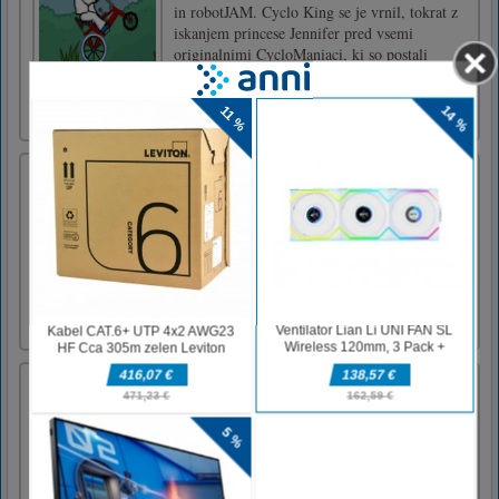
in robotJAM. Cyclo King se je vrnil, tokrat z
iskanjem princese Jennifer pred vsemi
originalnimi CycloManiaci, ki so postali
nindži v tematskem parku ninja.39 novih
skladb, 50 kolesarjev, mini iger in veliko
skritih stvari.X ali Space = Ju [...]
Otroško čistilno dvorišče
Kids Cleanup House je čistilna igra. Če vas
zanima opravljanje gospodinjskih opravil in se
jih želite naučiti, potem je to popolna igra za
vas. Ta igra je sestavljena iz skupno 4 delov.
Očistite lahko hišico kužka, mačjo nosilko,
igrišče in bazen.V osebnem računalniku in
mobilni [...]
Superhero Police Speed Hero: Reševalna
misija
Dirkajte s svojim avtomobilom skozi mestni
promet v igri super junakov. V simulatorju
lahkega junaka se kot svetlobni robot
odpravite do reševalnega vozila, nato pa