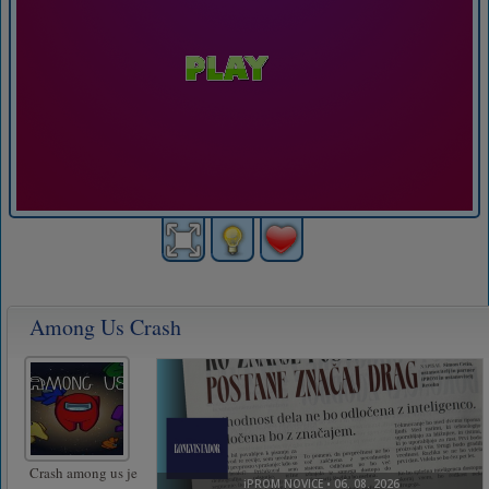
Among Us Crash
Crash among us je