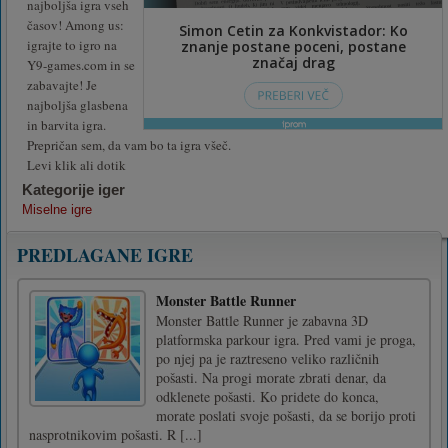
najboljša igra vseh
časov! Among us:
igrajte to igro na
Y9-games.com in se
zabavajte! Je
najboljša glasbena
in barvita igra.
Prepričan sem, da vam bo ta igra všeč.
Levi klik ali dotik
Kategorije iger
Miselne igre
PREDLAGANE IGRE
Monster Battle Runner
Monster Battle Runner je zabavna 3D
platformska parkour igra. Pred vami je proga,
po njej pa je raztreseno veliko različnih
pošasti. Na progi morate zbrati denar, da
odklenete pošasti. Ko pridete do konca,
morate poslati svoje pošasti, da se borijo proti
nasprotnikovim pošasti. R [...]