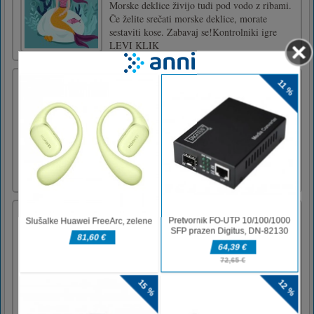
Morske deklice živijo tudi pod vodo z ribami.
Če želite srečati morske deklice, morate
sestaviti kose. Zabavaj se!Kontrolniki igre
LEVI KLIK
Zaščitnik: Obnovitev prestola
Evolucija v obrambnih igrah, najemite svoje
enote in upravljajte njihov razvoj, saj
uničujete horde nespametnih bitij! Obnovitev
prestola doda veliko novih idej in izboljša več
starih, ki vam bodo prinesle zelo izboljšano
izkušnjo Protectorja.Z miško postavite enote,
celotna doku [...]
Pustolovščina princese morske deklice
To je zgodba iz pravljice - Mala morska
deklica. Ariel, ki živi v morju, nekega dne
reši utapljajočega se princa. Ljubi ga na prvi
pogled. Ampak ona ni človek. Pije čarobni
napoj, da bi imela noge. Sledite Ariel za to
pustolovščino. Naj postane lepo dekle, da bi
pritegnila princa [...]