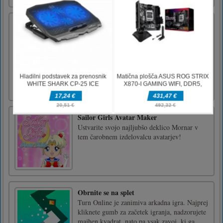
Kriket igra
Kriket je čudovit pretekli čas, ki ga bodo vsi
lahko doživeli! Prihaja velika igra in vaš
zvezdniški strelec potrebuje nekaj vaje! Z
miško nadzirajte netopirja in ciljajte, kam
lahko postavite svoj strel. Poiščite najvišjo
možno oceno, vendar ne bodite požrešni!
Udarite poljubne [...]
Sailor Girls Avatar Maker
Ustvarite svojo najljubšo deklico Mornar v
tem čarobnem izdelovalcu avatarjev!
Obrnite se na splet
Turn Online je zanimiva arkadna igra. Najprej
kliknete gumb za začetek igranja, nadzorujete
majhen kvadrat, nato pa vsak zavoj, ki ga