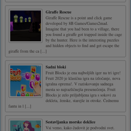
Giraffe Rescue
Giraffe Rescue is a point and click game
developed by 8B Games/Games2mad.
Imagine that you had been to a village, there
you found a giraffe got trapped inside the cage
by the hunter. Here is the interesting puzzles
and hidden objects to find and get escape the
giraffe from the ca [...]
Sadni bloki
Fruit Blocks je ena najboljših iger na tri igre!
Fruit 2020 je klasična igra na izločanje, nova
igralna oprema!. V raziskovanju sadnega
mesta so najrazličnejša presenečenja. Fruit
Blocks je zelo priljubljena igra s sokovi za
dekleta, ženske, starejše in otroke. Čednemu
fantu in l [...]
Sestavljanka morske deklice
Vsi vemo, kako čudovit je podvodni svet.