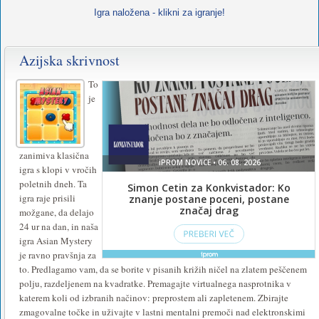
Igra naložena - klikni za igranje!
Azijska skrivnost
To
je
zanimiva klasična
igra s klopi v vročih
poletnih dneh. Ta
igra raje prisili
možgane, da delajo
24 ur na dan, in naša
igra Asian Mystery
je ravno pravšnja za
to. Predlagamo vam, da se borite v pisanih križih ničel na zlatem peščenem
polju, razdeljenem na kvadratke. Premagajte virtualnega nasprotnika v
katerem koli od izbranih načinov: preprostem ali zapletenem. Zbirajte
zmagovalne točke in uživajte v lastni mentalni premoči nad elektronskimi