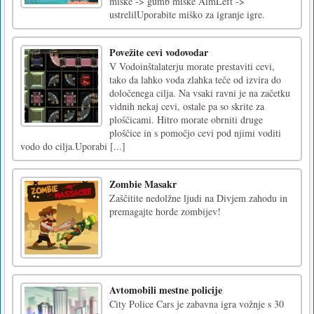
miške -> gumb miške AimLeft ->
ustrelilUporabite miško za igranje igre.
Povežite cevi vodovodar
V Vodoinštalaterju morate prestaviti cevi,
tako da lahko voda zlahka teče od izvira do
določenega cilja. Na vsaki ravni je na začetku
vidnih nekaj cevi, ostale pa so skrite za
ploščicami. Hitro morate obrniti druge
ploščice in s pomočjo cevi pod njimi voditi
vodo do cilja.Uporabi [...]
Zombie Masakr
Zaščitite nedolžne ljudi na Divjem zahodu in
premagajte horde zombijev!
Avtomobili mestne policije
City Police Cars je zabavna igra vožnje s 30