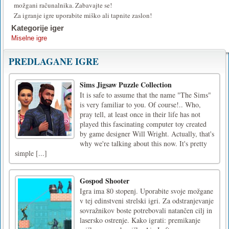
možgani računalnika. Zabavajte se!
Za igranje igre uporabite miško ali tapnite zaslon!
Kategorije iger
Miselne igre
PREDLAGANE IGRE
Sims Jigsaw Puzzle Collection
It is safe to assume that the name "The Sims"
is very familiar to you. Of course!.. Who,
pray tell, at least once in their life has not
played this fascinating computer toy created
by game designer Will Wright. Actually, that's
why we're talking about this now. It's pretty
simple [...]
Gospod Shooter
Igra ima 80 stopenj. Uporabite svoje možgane
v tej edinstveni strelski igri. Za odstranjevanje
sovražnikov boste potrebovali natančen cilj in
lasersko ostrenje. Kako igrati: premikanje