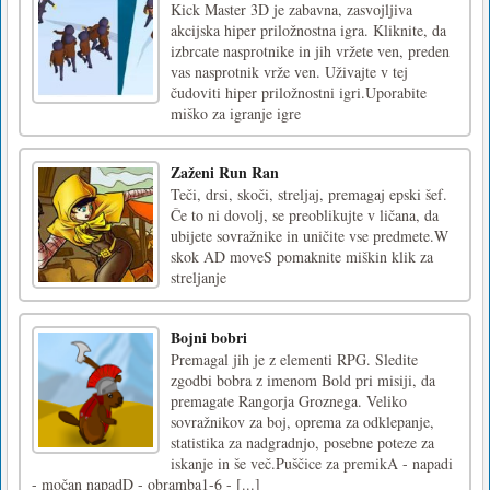
Kick Master 3D je zabavna, zasvojljiva
akcijska hiper priložnostna igra. Kliknite, da
izbrcate nasprotnike in jih vržete ven, preden
vas nasprotnik vrže ven. Uživajte v tej
čudoviti hiper priložnostni igri.Uporabite
miško za igranje igre
Zaženi Run Ran
Teči, drsi, skoči, streljaj, premagaj epski šef.
Če to ni dovolj, se preoblikujte v ličana, da
ubijete sovražnike in uničite vse predmete.W
skok AD moveS pomaknite miškin klik za
streljanje
Bojni bobri
Premagal jih je z elementi RPG. Sledite
zgodbi bobra z imenom Bold pri misiji, da
premagate Rangorja Groznega. Veliko
sovražnikov za boj, oprema za odklepanje,
statistika za nadgradnjo, posebne poteze za
iskanje in še več.Puščice za premikA - napadi
- močan napadD - obramba1-6 - [...]