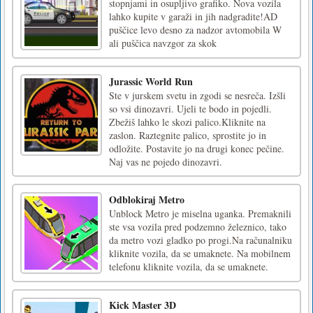
stopnjami in osupljivo grafiko. Nova vozila
lahko kupite v garaži in jih nadgradite!AD
puščice levo desno za nadzor avtomobila W
ali puščica navzgor za skok
Jurassic World Run
Ste v jurskem svetu in zgodi se nesreča. Izšli
so vsi dinozavri. Ujeli te bodo in pojedli.
Zbežiš lahko le skozi palico.Kliknite na
zaslon. Raztegnite palico, sprostite jo in
odložite. Postavite jo na drugi konec pečine.
Naj vas ne pojedo dinozavri.
Odblokiraj Metro
Unblock Metro je miselna uganka. Premaknili
ste vsa vozila pred podzemno železnico, tako
da metro vozi gladko po progi.Na računalniku
kliknite vozila, da se umaknete. Na mobilnem
telefonu kliknite vozila, da se umaknete.
Kick Master 3D