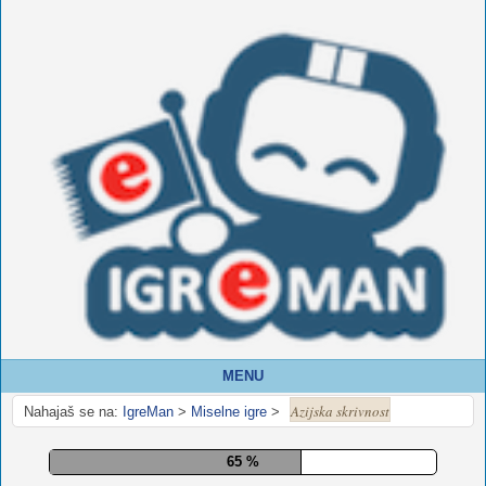
MENU
Azijska skrivnost
Nahajaš se na:
IgreMan
>
Miselne igre
>
70 %