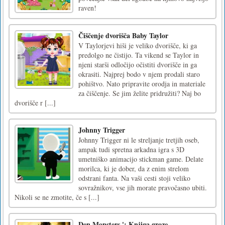
raven!
Čiščenje dvorišča Baby Taylor
V Taylorjevi hiši je veliko dvorišče, ki ga
predolgo ne čistijo. Ta vikend se Taylor in
njeni starši odločijo očistiti dvorišče in ga
okrasiti. Najprej bodo v njem prodali staro
pohištvo. Nato pripravite orodja in materiale
za čiščenje. Se jim želite pridružiti? Naj bo
dvorišče r [...]
Johnny Trigger
Johnny Trigger ni le streljanje tretjih oseb,
ampak tudi spretna arkadna igra s 3D
umetniško animacijo stickman game. Delate
morilca, ki je dober, da z enim strelom
odstrani fanta. Na vaši cesti stoji veliko
sovražnikov, vse jih morate pravočasno ubiti.
Nikoli se ne zmotite, če s [...]
Den Monsters ': Knjiga groze