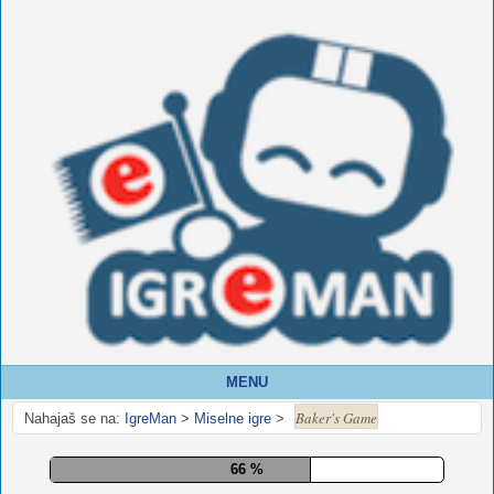
MENU
Baker's Game
Nahajaš se na:
IgreMan
>
Miselne igre
>
71 %