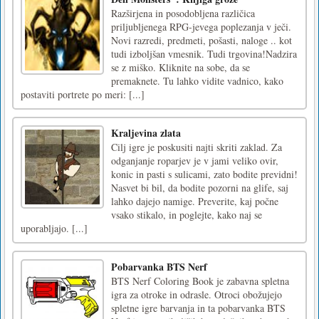
Razširjena in posodobljena različica
priljubljenega RPG-jevega poplezanja v ječi.
Novi razredi, predmeti, pošasti, naloge .. kot
tudi izboljšan vmesnik. Tudi trgovina!Nadzira
se z miško. Kliknite na sobe, da se
premaknete. Tu lahko vidite vadnico, kako
postaviti portrete po meri: [...]
Kraljevina zlata
Cilj igre je poskusiti najti skriti zaklad. Za
odganjanje roparjev je v jami veliko ovir,
konic in pasti s sulicami, zato bodite previdni!
Nasvet bi bil, da bodite pozorni na glife, saj
lahko dajejo namige. Preverite, kaj počne
vsako stikalo, in poglejte, kako naj se
uporabljajo. [...]
Pobarvanka BTS Nerf
BTS Nerf Coloring Book je zabavna spletna
igra za otroke in odrasle. Otroci obožujejo
spletne igre barvanja in ta pobarvanka BTS