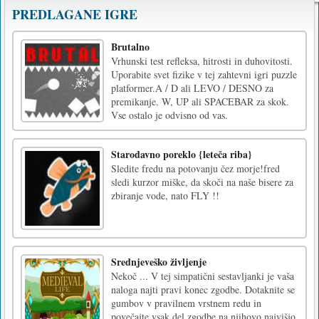
PREDLAGANE IGRE
Brutalno
Vrhunski test refleksa, hitrosti in duhovitosti.
Uporabite svet fizike v tej zahtevni igri puzzle
platformer.A / D ali LEVO / DESNO za
premikanje. W, UP ali SPACEBAR za skok.
Vse ostalo je odvisno od vas.
Starodavno poreklo {leteča riba}
Sledite fredu na potovanju čez morje!fred
sledi kurzor miške, da skoči na naše bisere za
zbiranje vode, nato FLY !!
Srednjeveško življenje
Nekoč ... V tej simpatični sestavljanki je vaša
naloga najti pravi konec zgodbe. Dotaknite se
gumbov v pravilnem vrstnem redu in
povečajte vsak del zgodbe na njihovo najvišjo