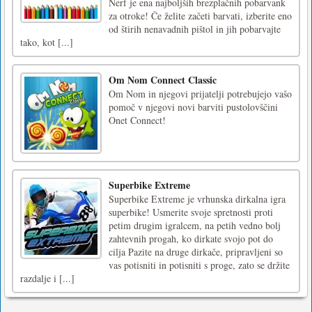
Nerf je ena najboljših brezplačnih pobarvank
za otroke! Če želite začeti barvati, izberite eno
od štirih nenavadnih pištol in jih pobarvajte
tako, kot [...]
Om Nom Connect Classic
Om Nom in njegovi prijatelji potrebujejo vašo
pomoč v njegovi novi barviti pustolovščini
Onet Connect!
Superbike Extreme
Superbike Extreme je vrhunska dirkalna igra
superbike! Usmerite svoje spretnosti proti
petim drugim igralcem, na petih vedno bolj
zahtevnih progah, ko dirkate svojo pot do
cilja Pazite na druge dirkače, pripravljeni so
vas potisniti in potisniti s proge, zato se držite
razdalje i [...]