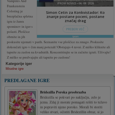
Vampires And
Frankenstein
Coloring je
brezplačna spletna
igra iz žanra
spominov in iger s
pošasti. Ploščice
obrnite in jih
poskusite ujemati v parih. Seznanite vse ploščice za zmago. Poskusite
dokončati igro v čim manj potezah! Obstajajo 4 ravni. Z miško kliknite ali
tapnite za zaslon na kvadratih. Koncentrirajte se in začnite igrati. Uživajte!
Z miško se predvajajte ali tapnite po zaslonu!
Kategorije iger
Miselne igre
PREDLAGANE IGRE
Bridezilla Poroka preobrazba
Bridezilla se pokvari po naključju, zelo je
jezna. Zdaj ji morate pomagati rešiti to težavo
in popraviti njeno poroko. Morali bi storiti
veliko stvari, očistiti Bridezillin obraz, si jo