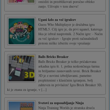
omisliti in preoblikovati poročno obleko
zanjo. Uživajte v tem dnevu!
Ugani kdo za več igralcev
Guess Who Multiplayer je družabna igra
HTML5. Cilj igre je, da prvi uganeš, katerega
lika je izbral nasprotnik. 2 Način igre: - Način
za več igralcev - Igrajte proti računalnikuS
prstom miške izberite svoje vprašanje
Balls Bricks Breaker
Balls Bricks Breaker je težko pričakovana
arkadna igra št. 1, polna neskončnega šarma
in briljantno zasnovanih ravni. Brick Breaker
3D je z novimi izboljšavami, pametno
prepletenimi s klasičnim igranjem, bolj
zahteven in privlačen! Igra Brick Breaker 3D,
ki je znana za igranje, v [...]
Svetovi za usposabljanje Ninja
Ninja Training Worlds je stranska drseča