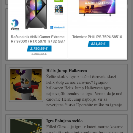
Dolgo krilo 3d
Long Skirt 3D je prijetna tekaška igra za
deklice in fante. V tej igri morate teči po
platformi, medtem ko poskušate zbrati pletene
volnene kroglice, da bi podaljšali svoje krilo.
Daljše kot je vaše krilo, več boste nagrajeni.
Zberite dodatne dragulje, da nadgradite svoja
krila i [...]
Helix Jump Halloween
Želite skok v igro z nočmi čarovnic skozi
helix stolp za noč čarovnic? Igrajmo
halloween Helix Jump Halloween igro
najnovejših trendov na trgu. Vemo, da je noč
čarovnic Helix Jump najboljši vir za
neverjetna čustva.Uporabite miško za igranje
Igra Polnjeno steklo
Filled Glass – je igra, v kateri morate kozarec
napolniti s pisanimi kroglicamiIgranje z enim