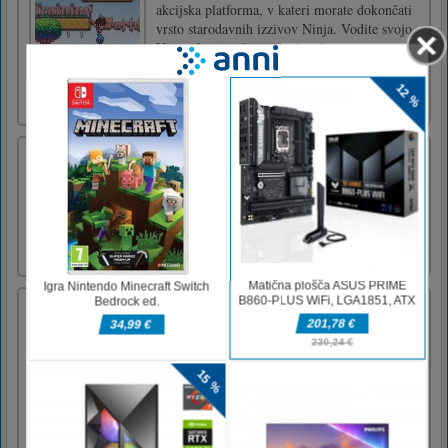
akcijska platforma, v kateri morate dokončati
vrsto starodavnih izzivov Ninja. Vodite svojo
Ninjo skozi vsak izziv tako, da se ji izognete
in premagate sovražnike, skačete s stene na
steno, kockajte pod trni in zbirajte zlatnike.
Za najviš [...]
Call to Action Multiplayer
Call to Action Multiplayer features next-gen
graphics and big arsenal of modern weapons
to shoot rival players on different highly
detailed maps.WASD - Move Mouse - Shoot
R - Reload B - Buy weapons
Stickman Dash
Stickman Dash je zanimiva morilska igra. Ti
si pogumen ninja. Tokrat vas pošiljamo v
fundacijo kriminalcev. Moraš jih zrušiti.
Uporabite odboj stene, da se izognete
napadom sovražnikov. Dali vam bomo
najostrejši meč, lahko pa ga tudi izboljšate.
Čakamo na vaše dobre novice!povlec [...]