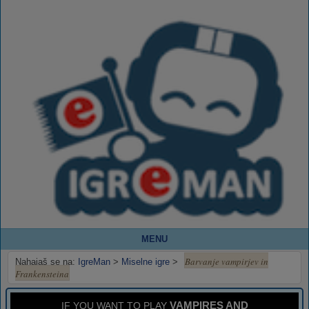
MENU
Barvanje vampirjev in
Nahajaš se na:
IgreMan
>
Miselne igre
>
Frankensteina