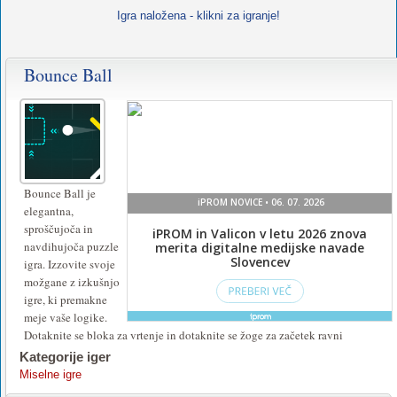
Igra naložena - klikni za igranje!
Bounce Ball
Bounce Ball je
elegantna,
sproščujoča in
navdihujoča puzzle
igra. Izzovite svoje
možgane z izkušnjo
igre, ki premakne
meje vaše logike.
Dotaknite se bloka za vrtenje in dotaknite se žoge za začetek ravni
Kategorije iger
Miselne igre