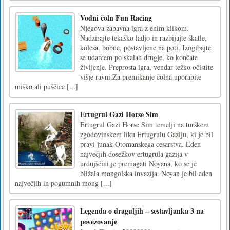
Vodni čoln Fun Racing
Njegova zabavna igra z enim klikom.
Nadzirajte tekaško ladjo in razbijajte škatle,
kolesa, bobne, postavljene na poti. Izogibajte
se udarcem po skalah drugje, ko končate
življenje. Preprosta igra, vendar težko očistite
višje ravni.Za premikanje čolna uporabite
miško ali puščice [...]
Ertugrul Gazi Horse Sim
Ertugrul Gazi Horse Sim temelji na turškem
zgodovinskem liku Ertugrulu Gaziju, ki je bil
pravi junak Otomanskega cesarstva. Eden
največjih dosežkov ertugrula gazija v
urdujščini je premagati Noyana, ko se je
bližala mongolska invazija. Noyan je bil eden
največjih in pogumnih mong [...]
Legenda o draguljih – sestavljanka 3 na
povezovanje