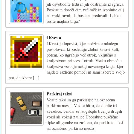
jih osvobodite ledu in jih odstranite iz igrišča.
Poskusite doseči čim več točk in izpolnite cilj
na vsaki ravni, da boste napredovali. Lahko
rešite majhna bitja?
1Kvesta
1Kvest je lopovist, kjer nadzirate mladega
pustolovca, ki zasleduje zlobni krvavi kult,
potem, ko ugrabijo več otrok, vključno s
kraljestvom princese! otrok. Vsako območje
kraljestva vsebuje nekaj nevarnega kraja, kjer
najdete različne pomoči in sami izberete svojo
pot, da izbere [...]
Parkiraj taksi
Vozite taksi in ga parkirajte na označena
parkirna mesta. Vozite hitro, da dobite tri
zvezdice, vendar se izogibajte trčenju drugih
vozil ali vožnji z ulice.Uporabite puščične
tipke ali gumbe na zaslonu, da parkirate taksi
na označeno parkirno mesto