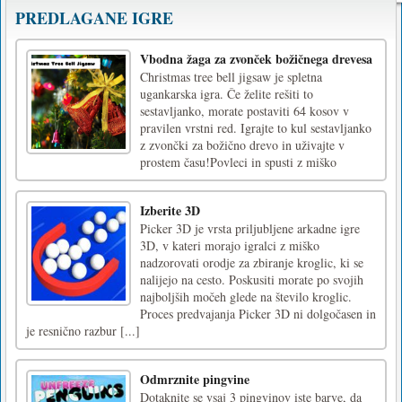
PREDLAGANE IGRE
Vbodna žaga za zvonček božičnega drevesa
Christmas tree bell jigsaw je spletna
ugankarska igra. Če želite rešiti to
sestavljanko, morate postaviti 64 kosov v
pravilen vrstni red. Igrajte to kul sestavljanko
z zvončki za božično drevo in uživajte v
prostem času!Povleci in spusti z miško
Izberite 3D
Picker 3D je vrsta priljubljene arkadne igre
3D, v kateri morajo igralci z miško
nadzorovati orodje za zbiranje kroglic, ki se
nalijejo na cesto. Poskusiti morate po svojih
najboljših močeh glede na število kroglic.
Proces predvajanja Picker 3D ni dolgočasen in
je resnično razbur [...]
Odmrznite pingvine
Dotaknite se vsaj 3 pingvinov iste barve, da