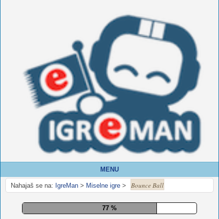
MENU
Bounce Ball
Nahajaš se na:
IgreMan
>
Miselne igre
>
82 %