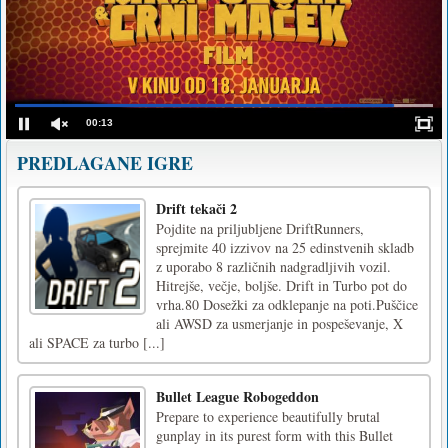
00:13
PREDLAGANE IGRE
Drift tekači 2
Pojdite na priljubljene DriftRunners,
sprejmite 40 izzivov na 25 edinstvenih skladb
z uporabo 8 različnih nadgradljivih vozil.
Hitrejše, večje, boljše. Drift in Turbo pot do
vrha.80 Dosežki za odklepanje na poti.Puščice
ali AWSD za usmerjanje in pospeševanje, X
ali SPACE za turbo [...]
Bullet League Robogeddon
Prepare to experience beautifully brutal
gunplay in its purest form with this Bullet