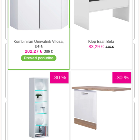
Dnevni Mahjong
Dnevno 3 različne igre Mahjong: Mahjong
Solitaire, Mahjong Connect in Triple Mahjong
Battle Hero
Igrajmo lepo obrambno igro! V igri vašega
strelca napadajo drugi sovražniki. Zaščititi
morate svojega strelca! Poskusite uničiti čim
več sovražnikov. Zberite več kovancev, da
nadgradite svoje orožje. Vso
srečo!Upravljanje igralca z miško in levim
klikom za streljanje in uničenje [...]
Mojstri pobega
igra je priložnostna igra, kjer morate igralca
voditi do končnega cilja tako, da zanj kopljete
pot. Izplenite čim več predmetov in bodite
glavni ropar.dotik miške