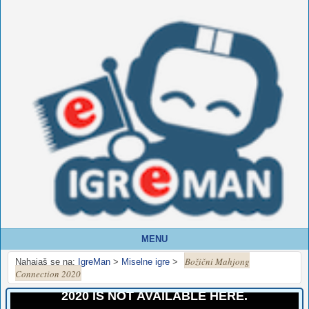
MENU
Božični Mahjong
Nahajaš se na:
IgreMan
>
Miselne igre
>
Connection 2020