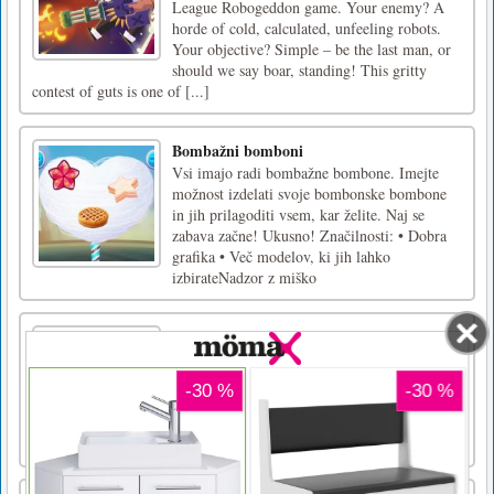
League Robogeddon game. Your enemy? A
horde of cold, calculated, unfeeling robots.
Your objective? Simple – be the last man, or
should we say boar, standing! This gritty
contest of guts is one of [...]
Bombažni bomboni
Vsi imajo radi bombažne bombone. Imejte
možnost izdelati svoje bombonske bombone
in jih prilagoditi vsem, kar želite. Naj se
zabava začne! Ukusno! Značilnosti: • Dobra
grafika • Več modelov, ki jih lahko
izbirateNadzor z miško
Wow Besede
Zabavna in poučna igra. Povežite črke in
oblikujte besede. 30 stopenj za
dokončanje.Povlecite in vzpostavite povezavo
med črkami Izpolnite vse besede za prehod na
naslednjo stopnjo