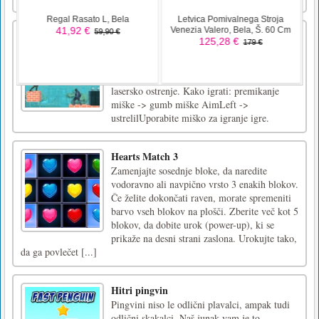
Gospod Shooter
Igra ima 80 stopenj. Uporabite svoje možgane
v tej edinstveni strelski igri. Za odstranjevanje
sovražnikov boste potrebovali natančen cilj in
lasersko ostrenje. Kako igrati: premikanje
miške -> gumb miške AimLeft ->
ustrelilUporabite miško za igranje igre.
Hearts Match 3
Zamenjajte sosednje bloke, da naredite
vodoravno ali navpično vrsto 3 enakih blokov.
Če želite dokončati raven, morate spremeniti
barvo vseh blokov na plošči. Zberite več kot 5
blokov, da dobite urok (power-up), ki se
prikaže na desni strani zaslona. Urokujte tako,
da ga povlečet [...]
Hitri pingvin
Pingvini niso le odlični plavalci, ampak tudi
odlični skakalci. Naš junak vam je to