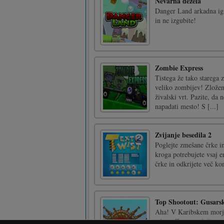
Nevarna dežela
Danger Land arkadna igr
in ne izgubite!
Zombie Express
Tistega že tako starega
veliko zombijev! Zložene
živalski vrt. Pazite, da 
napadati mesto! S [...]
Zvijanje besedila 2
Poglejte zmešane črke i
kroga potrebujete vsaj 
črke in odkrijete več ko
Top Shootout: Gusarsk
Aha! V Karibskem morju 
talcev. Znova naložite s