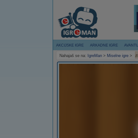
AKCIJSKE IGRE
ARKADNE IGRE
AVANT
B
Nahajaš se na:
IgreMan
>
Miselne igre
>