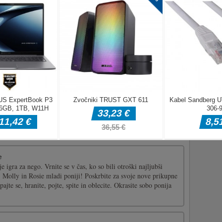
cle parking arcade puzzle game with 3D game art animation.
 all the vehicles at where they should be without any crashing
ollecting more diamonds will unlock more vehicles faster. Enjoy
rnjaka ameriške vojske
 vznemirljivo pustolovsko simulacijo terenske vožnje v igri
ort Game of 2020, kjer boste kot prevoznik ameriške vojske
 naloge prevoza in vožnje ameriških džipov, tovornjakov,
aze ZDA. v [...]
e
 igra za nego. Vrnite se v čas, ko so bili otroški najljubši
, Molly in Rosie mladi poniji! Poskrbite za svoje nove prikupne
pajte se, hranite, pojte, spite in oblecite. Okrasite sobo ponija