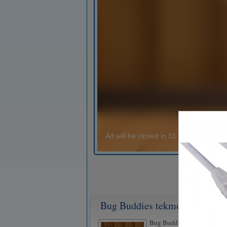
Bug Buddies tekmo 3
Bug Buddies Match 3 – ta kul