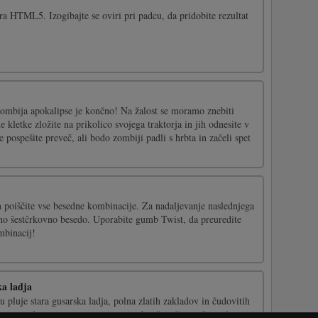
a HTML5. Izogibajte se oviri pri padcu, da pridobite rezultat
 zombija apokalipse je končno! Na žalost se moramo znebiti
 kletke zložite na prikolico svojega traktorja in jih odnesite v
ne pospešite preveč, ali bodo zombiji padli s hrbta in začeli spet
n poiščite vse besedne kombinacije. Za nadaljevanje naslednjega
eno šestčrkovno besedo. Uporabite gumb Twist, da preuredite
mbinacij!
a ladja
pluje stara gusarska ladja, polna zlatih zakladov in čudovitih
voj top, da premagate vse pirate in dosežete čim več rezultatov