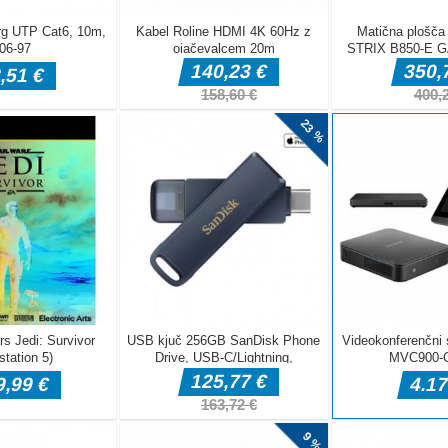
ke iste barve
ali več, da
ltat, bodite
vico na levi
gra je narejena
d Prix tekmujete na več celinah. Dodge prometa, povečajte pri
jte kovance in nadgradite svoj avtomobil za naslednjo dirko. Ste