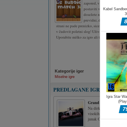
zapored, v katero morate blo
postaviti v serijo treh kosov 
dosežete najvišji možni rezu
previdni, da upoštevate lest
strani ne pade prenizko, sicer bo igre konec. I
v čudovit poletni slog! Uživajte v igri!
Uporabite miško za igro ali tapnite po zaslonu
Kategorije iger
Miselne igre
PREDLAGANE IGRE
Grand Prix Heroj
Na dirkah v seriji Gran
visokih hitrostih, zbira
junak Grand Prixa?