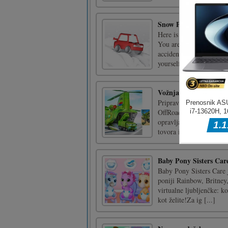
Snow Park Master
Here is a relaxing vehi
You are required to park
accident. If possible, c
yourself!Tap and slide
Vožnja tovornega tovo
Pripravite se na najbolj
OffRoad US Army Transp
opravljali izjemno težke
tovora itd. do vojaške b
Baby Pony Sisters Car
Baby Pony Sisters Care je
poniji Rainbow, Britney
virtualne ljubljenčke: ko
kot želite!Za ig [...]