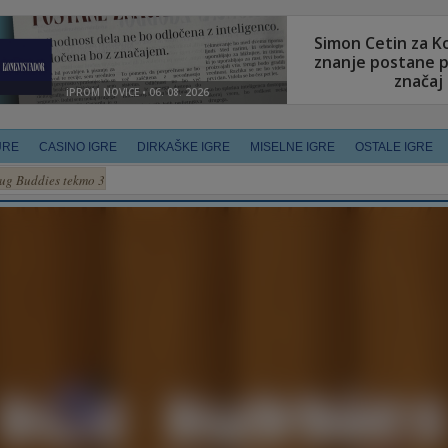
URE
CASINO IGRE
DIRKAŠKE IGRE
MISELNE IGRE
OSTALE IGRE
ug Buddies tekmo 3