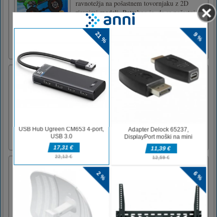
ravnotežja na pošastnem tovornjaku z 2D
risanimi modeli. Potrebno je, da se pošastni
tovornjak pripeljete do cilja tako, da prečkate
vse vrste terenov. Ostalih 5 pošastnih
tovornjakov lahko kupite v trgovini z
zasluženimi kovanci ali g [...]
Pop-pop Jingle
Vesele praznike vsem, ko boste s hitrimi
refleksi in strategijo razbili vse zimske
dragulje! Puzzle Shooter, ki zasvoji in je
preprost za igranje, vsebuje več kot 100
stopenj s praznično tematiko. Lahko zbereš
vse zvezdice?Če povežete tri ali več enakih
kroglic, ti poskočijo. Ko [...]
Zatiranje pik
Manipulirajte vrata in teleporterje, s katerimi
črede letijo iskre v zbiralnike.Z miško
povlecite okoli različnih predmetov. Nadaljnja
navodila so v igri.