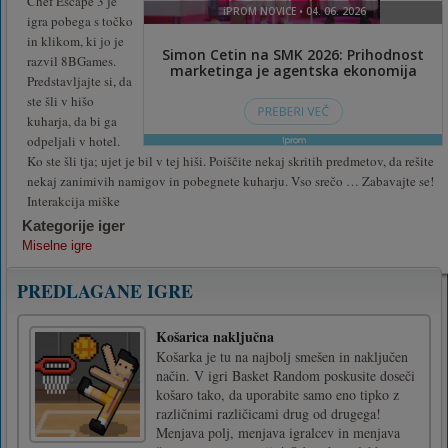
Chef Escape 3 je
igra pobega s točko
in klikom, ki jo je
razvil 8BGames.
Predstavljajte si, da
ste šli v hišo
kuharja, da bi ga
odpeljali v hotel.
Ko ste šli tja; ujet je bil v tej hiši. Poiščite nekaj skritih predmetov, da rešite
nekaj zanimivih namigov in pobegnete kuharju. Vso srečo … Zabavajte se!
Interakcija miške
Kategorije iger
Miselne igre
PREDLAGANE IGRE
Košarica naključna
Košarka je tu na najbolj smešen in naključen
način. V igri Basket Random poskusite doseči
košaro tako, da uporabite samo eno tipko z
različnimi različicami drug od drugega!
Menjava polj, menjava igralcev in menjava