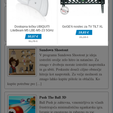
Ambulance Trucks Differences
Find seven differences between two pictures
with Ambulance trucks. Your time is limited
and you need to find them before time is out.
Use mouse to click on area with differences in
it.Use mouse to play
Sundown Shootout
V programu Sundown Shootout je ideja
izstreliti orožje zelo hitro in natančno. Za
zmago v dvoboju morate izstreliti nasprotnika
in ga ubiti. Poskusite doseči ciljno območje
hitreje kot nasprotnik. Za večje možnosti za
zmago lahko kupite pištole in oblačila. Ko
kupite potrebne pre [...]
Push The Ball 3D
Ball Push je zahtevna, vznemirljiva in včasih
frustrirajoča minimalistična ugankarska igra.
Igranje je enostavno in zabavno za vse