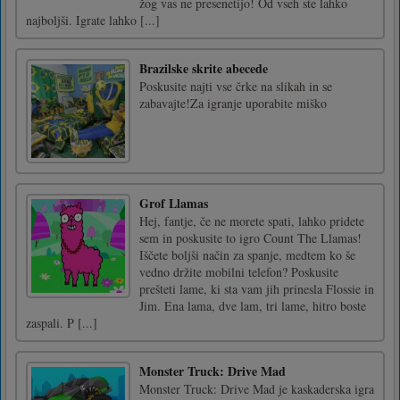
žog vas ne presenetijo! Od vseh ste lahko
najboljši. Igrate lahko [...]
Brazilske skrite abecede
Poskusite najti vse črke na slikah in se
zabavajte!Za igranje uporabite miško
Grof Llamas
Hej, fantje, če ne morete spati, lahko pridete
sem in poskusite to igro Count The Llamas!
Iščete boljši način za spanje, medtem ko še
vedno držite mobilni telefon? Poskusite
prešteti lame, ki sta vam jih prinesla Flossie in
Jim. Ena lama, dve lam, tri lame, hitro boste
zaspali. P [...]
Monster Truck: Drive Mad
Monster Truck: Drive Mad je kaskaderska igra