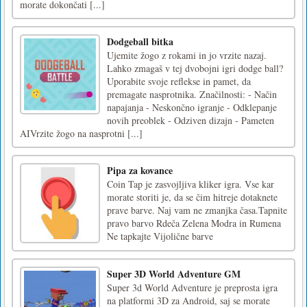
morate dokončati [...]
Dodgeball bitka
Ujemite žogo z rokami in jo vrzite nazaj.
Lahko zmagaš v tej dvobojni igri dodge ball?
Uporabite svoje reflekse in pamet, da
premagate nasprotnika. Značilnosti: - Način
napajanja - Neskončno igranje - Odklepanje
novih preoblek - Odziven dizajn - Pameten
AIVrzite žogo na nasprotni [...]
Pipa za kovance
Coin Tap je zasvojljiva kliker igra. Vse kar
morate storiti je, da se čim hitreje dotaknete
prave barve. Naj vam ne zmanjka časa.Tapnite
pravo barvo Rdeča Zelena Modra in Rumena
Ne tapkajte Vijolične barve
Super 3D World Adventure GM
Super 3d World Adventure je preprosta igra
na platformi 3D za Android, saj se morate