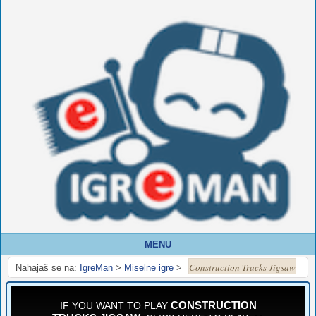
MENU
Construction Trucks Jigsaw
Nahajaš se na:
IgreMan
>
Miselne igre
>