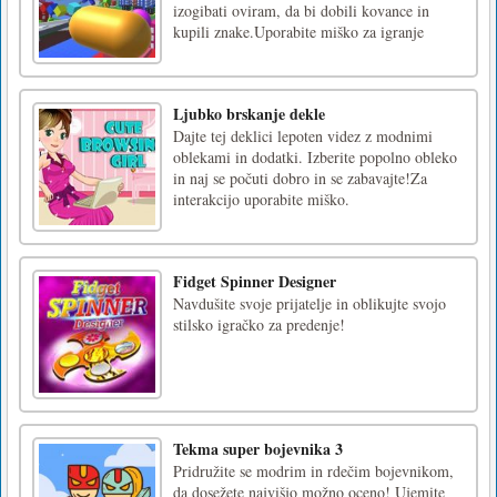
izogibati oviram, da bi dobili kovance in
kupili znake.Uporabite miško za igranje
Ljubko brskanje dekle
Dajte tej deklici lepoten videz z modnimi
oblekami in dodatki. Izberite popolno obleko
in naj se počuti dobro in se zabavajte!Za
interakcijo uporabite miško.
Fidget Spinner Designer
Navdušite svoje prijatelje in oblikujte svojo
stilsko igračko za predenje!
Tekma super bojevnika 3
Pridružite se modrim in rdečim bojevnikom,
da dosežete najvišjo možno oceno! Ujemite