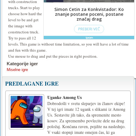
with construction
trucks. Start to play
choose how hard the
level to be and get
the image with
construction truck.
Try to pass all 12
levels. This game is without time limitation, so you will have a lot of time
and fun with this game.
Use mouse to drag and put the pieces in right position.
Kategorije iger
Miselne igre
PREDLAGANE IGRE
Uganke Among Us
Dobrodošli v svetu sleparjev in članov ekipe!
V tej igri imate 12 ugank s slikami iz Among
Us. Sestavite jih tako, da spremenite mesto
kosov. Za spremembo povlecite dele na drug
položaj. Končana raven, pojdite na naslednjo.
V vsaki stopnji imate omejen čas, ki ga