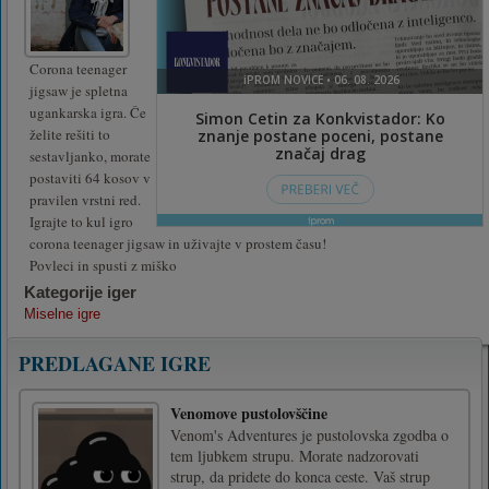
Corona teenager
jigsaw je spletna
ugankarska igra. Če
želite rešiti to
sestavljanko, morate
postaviti 64 kosov v
pravilen vrstni red.
Igrajte to kul igro
corona teenager jigsaw in uživajte v prostem času!
Povleci in spusti z miško
Kategorije iger
Miselne igre
PREDLAGANE IGRE
Venomove pustolovščine
Venom's Adventures je pustolovska zgodba o
tem ljubkem strupu. Morate nadzorovati
strup, da pridete do konca ceste. Vaš strup