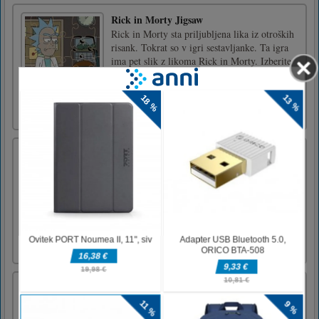
Rick in Morty Jigsaw
Rick in Morty sta priljubljena lika iz otroških
risank. Tokrat so v igri sestavljanke. Ta igra
ima pet slik z likoma Rick in Morty. Izberite
eno sliko in začnite igrati. Izberete lahko
igranje s 25 figurami, 49 figurami ali 100
figurami. Postavite premešane kose v pravi
položaj, [...]
Kralj košare
Košarka je prva košarkarska igra. Košarka je
igra stopenj, v kateri morate zadeti koše, da se
premaknete z ene stopnje na drugo. Nič bolj
zabavnega!Košarka je najboljša igra metanja
na koš in imeli boste zagotovljene ure igranja
Ne glede na to, ali radi streljate največ Od
košev [...]
Ubij zombije
Med redom in popolnim kaosom na tem svetu
je ostala zelo tanka meja in pogumna članica