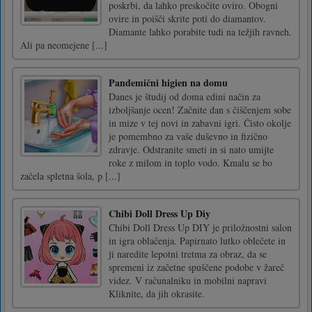
poskrbi, da lahko preskočite oviro. Obogni
ovire in poišči skrite poti do diamantov.
Diamante lahko porabite tudi na težjih ravneh.
Ali pa neomejene [...]
Pandemični higien na domu
Danes je študij od doma edini način za
izboljšanje ocen! Začnite dan s čiščenjem sobe
in mize v tej novi in zabavni igri. Čisto okolje
je pomembno za vaše duševno in fizično
zdravje. Odstranite smeti in si nato umijte
roke z milom in toplo vodo. Kmalu se bo
začela spletna šola, p [...]
Chibi Doll Dress Up Diy
Chibi Doll Dress Up DIY je priložnostni salon
in igra oblačenja. Papirnato lutko oblečete in
ji naredite lepotni tretma za obraz, da se
spremeni iz začetne spuščene podobe v žareč
videz. V računalniku in mobilni napravi
Kliknite, da jih okrasite.