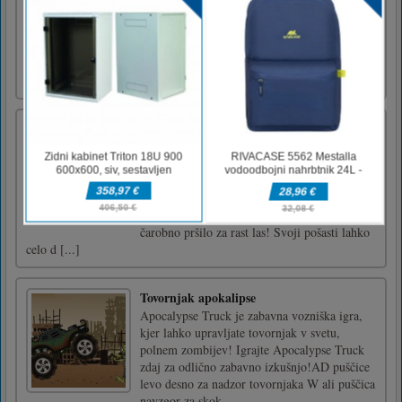
ekipe borcev posebne enote v Kill the
Zombies stoji na preži. Njegovo orožje so
pesti in pištola, najprej je z njimi in je
pripravljen na boj do zadnjega. Pomagajte
junaku odbiti napade mrtvih [...]
Frizerski salon Monster
V frizerskem salonu Monster naredite svojim
pošasti najbolj srhljive pričeske doslej!
Kodrajte, ravnajte, strižite, barvajte in še več!
Uživajte v množici profesionalnih orodij, kot
so kodralniki, sušilniki za lase, škarje in
čarobno pršilo za rast las! Svoji pošasti lahko
celo d [...]
Tovornjak apokalipse
Apocalypse Truck je zabavna vozniška igra,
kjer lahko upravljate tovornjak v svetu,
polnem zombijev! Igrajte Apocalypse Truck
zdaj za odlično zabavno izkušnjo!AD puščice
levo desno za nadzor tovornjaka W ali puščica
navzgor za skok