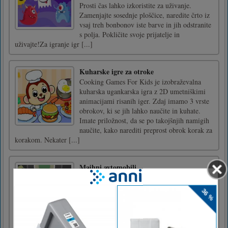
Prosti čas lahko izkoristite za uživanje.
Zamenjajte sosednje ploščice, naredite črto iz
vsaj treh bonbonov iste barve in jih odstranite
s polja. Pokličite svoje prijatelje in
uživajte!Za igranje igr [...]
Kuharske igre za otroke
Cooking Games For Kids je izobraževalna
kuharska ugankarska igra z 2D umetniškimi
animacijami risanih iger. Zdaj imamo 3 vrste
obrokov, ki se jih lahko naučite in kuhate.
Imate priložnost, da se po takojšnjih namigih
naučite, kako narediti preprost obrok korak za
korakom. Nekater [...]
Majhni avtomobili
Poskrbite za majhne avtomobile, ki prihajajo
po ulicah. Ko se avto zaleti v drugo vozilo,
kot je avto ali vlak, in če avtomobila ne trčita
od spredaj ali od zadaj, je igralec izgubil igro.
Preprečite njihovo zrušitev in zaslužite z
njihovim prometom!Uporabite miško na