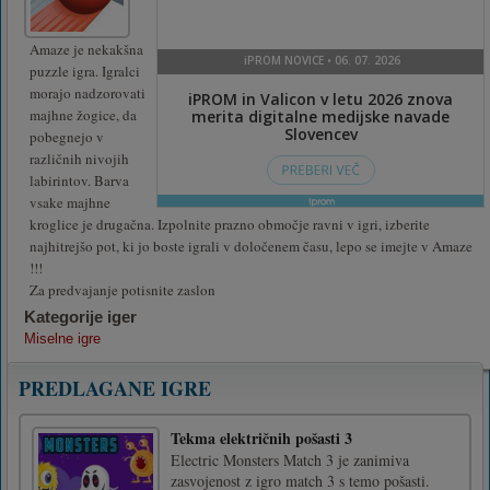
Amaze je nekakšna
puzzle igra. Igralci
morajo nadzorovati
majhne žogice, da
pobegnejo v
različnih nivojih
labirintov. Barva
vsake majhne
kroglice je drugačna. Izpolnite prazno območje ravni v igri, izberite
najhitrejšo pot, ki jo boste igrali v določenem času, lepo se imejte v Amaze
!!!
Za predvajanje potisnite zaslon
Kategorije iger
Miselne igre
PREDLAGANE IGRE
Tekma električnih pošasti 3
Electric Monsters Match 3 je zanimiva
zasvojenost z igro match 3 s temo pošasti.