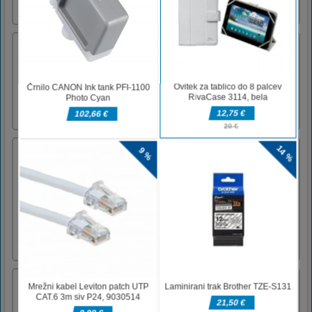
namizju ali [...]
Ostrostrelec Warzone
Uporabite svojo sodobno ostrostrelsko puško,
da ustrelite vse sovražne sile na bojnem
območju.Za igranje uporabite miško
Poslušajte glasbo sestavljanke
Poslušaj Music Jigsaw je brezplačna spletna
igra iz žanrov sestavljank in iger. Izberete
lahko eno od 12 slik in nato izberete enega od
treh načinov: enostaven s 25 kosi, srednji s 49
kosi in trdi s 100 kosov. Zabavajte se in
uživajte!Uporabite miško ali se dotaknite
zaslona [...]
Among Them Space Puzzle
Among Them Space Puzzle is a free online
game in the jigsaw puzzle genre. You have 6