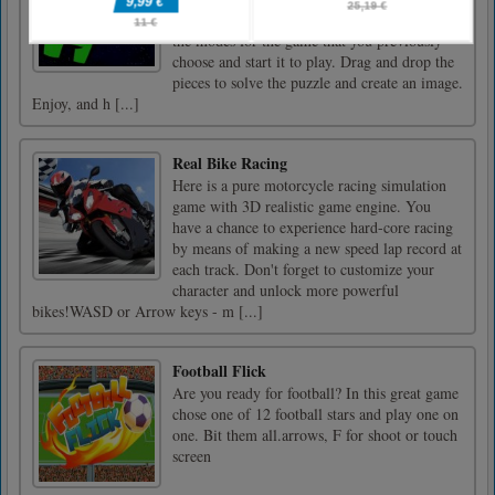
images in three modes to play. Choose one of
the modes for the game that you previously
choose and start it to play. Drag and drop the
pieces to solve the puzzle and create an image.
Enjoy, and h [...]
Real Bike Racing
Here is a pure motorcycle racing simulation
game with 3D realistic game engine. You
have a chance to experience hard-core racing
by means of making a new speed lap record at
each track. Don't forget to customize your
character and unlock more powerful
bikes!WASD or Arrow keys - m [...]
Football Flick
Are you ready for football? In this great game
chose one of 12 football stars and play one on
one. Bit them all.arrows, F for shoot or touch
screen