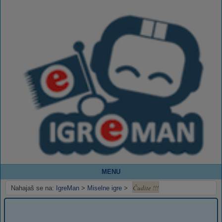
MENU
Čudite !!!
Nahajaš se na:
IgreMan
>
Miselne igre
>