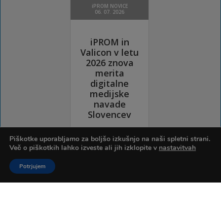
Piškotke uporabljamo za boljšo izkušnjo na naši spletni strani.
Več o piškotkih lahko izveste ali jih izklopite v
nastavitvah
Potrjujem