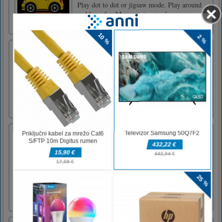
Play dot to dot or jigsaw mode. Play around
and have fun.Mouse or tap to play.
Geometry Fresh
Trenirajte svoje matematične sposobnosti! V
60 sekundah dajte čim več pravilnih
odgovorov. Postopkovno ustvarjanje situacij
igre Podprte so seštevanje, odštevanje in
množenje Neskončno predvajanjeDotaknite se
miške
Super Mario proti Wariu
Super Mario vs Wario je zabavna ugankarsko-
platformska igra, primerna za vse starosti.
Mario in Wario sta morda tekmovala že prej,
toda zdaj je Wario močnejši kot prej. Lahko
končno premaga Maria? Vi kot Mario morate
teči čim hitreje in priti na cilj pred Wario.
Izogibajte se ovi [...]