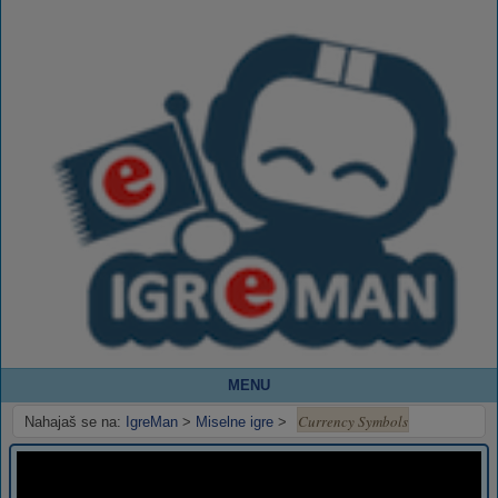
MENU
Currency Symbols
Nahajaš se na:
IgreMan
>
Miselne igre
>