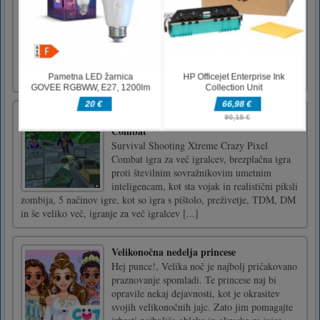
Vsakodnevno Takuzu
Vsakodnevno nove uganke Takuzu v različnih
velikostih.
Survival Shooting Xtreme Crazy Pixel
Combat
Survival Shooting Xtreme Crazy Pixel
Combat igra za več igralcev, brezplačna igra
proti številnim sovražnikovim umetnim
inteligencam, kot sta vojak in realistični piksli
zombija, 5 načinov igre, kot so igra s pištolo, preživetje, TDM, DM
in še veliko več, igranje za več igralcev [...]
Velikonočna nedelja princese
Hej punce!, Velika noč je najbolj pričakovano
praznovanje spomladi. Te princese naj bi
opravile nekaj dejavnosti, kot je okrasitev
svojih velikonočnih jajc. Zato jim pomagajte