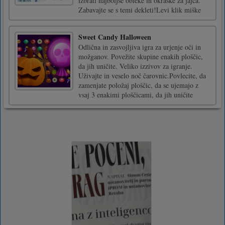
izbrati najboljše obleke in okraske za jajca.
Zabavajte se s temi dekleti!Levi klik miške
Sweet Candy Halloween
Odlična in zasvojljiva igra za urjenje oči in
možganov. Povežite skupine enakih ploščic,
da jih uničite. Veliko izzivov za igranje.
Uživajte in veselo noč čarovnic.Povlecite, da
zamenjate položaj ploščic, da se ujemajo z
vsaj 3 enakimi ploščicami, da jih uničite