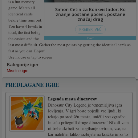
is a fun memory
game. Match all
identical cards
before time runs out.
You have 4 levels in
total, the first being
the easiest and the
last most difficult. Gather the most points by getting the identical cards as
fast as you can. Enjoy!
Use mouse or tap to screen
Kategorije iger
Miselne igre
PREDLAGANE IGRE
Legenda mesta dinozavrov
Dinosaur City Legend je vznemirljiva igra
lovljenja. V igri boste pojedli vse ljudi, ki
tekajo po središču mesta, uničili vse zgradbe
in celo pritegnili druge dinozavre! Nikoli vam
ni treba skrbeti za izogibanje oviram, vse, na
kar naletite, lahko razbijete na koščke in za to