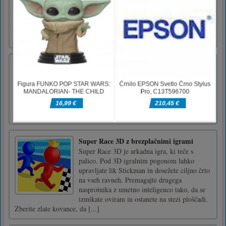
je, da pritisnete gumb za srečanje in slepar bo
izgubil. Toda smrtonosne puške, laserji, žagini
rezili in drugo so vam na poti. Z igranjem
lahko o [...]
Vrtne skrivnosti poiščite razlike
Odkrijte skrivnosti tega čudovitega vrta z
iskanjem vseh razlik.
Super Race 3D z brezplačnimi igrami
Super Race 3D je arkadna igra, ki teče s
palico. Pod 3D igralnim pogonom lahko
upravljate lik Stickman in dosežete ciljno črto
na vseh ravneh. Premagajte drugega
nasprotnika z umetno inteligenco tako, da se
izmikate oviram in ostanete na stezi ploščadi.
Zberite zlate kovance, da [...]