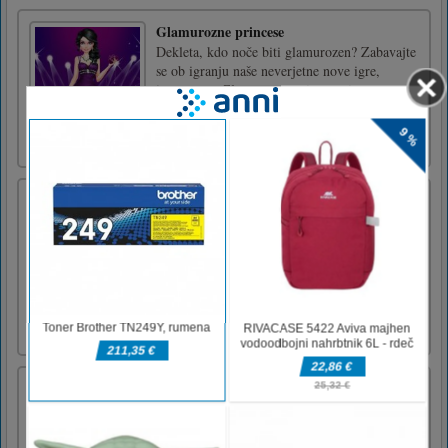
Glamurozne princese
Dekleta, kdo noče biti glamurozen? Zabavajte
se ob igranju naše neverjetne nove igre,
imenovane Glamurozne princese, in
pomagajte našim dekletom, da se pripravijo
na slavnostno zabavo!Levi gumb miške ali
dotik.
Barvanje divjih živali
Wild Animals Coloring je brezplačna spletna
igra za barvanje in igranje za otroke! V tej
igri boste našli osem različnih slik, ki jih je
treba čim hitreje obarvati, da boste na koncu
igre dosegli odličen rezultat. Na izbiro imate
23 različnih barv. Barvno sliko lahko tudi
shranit [...]
Impostor Run
Igra Impostor Run se igra v vesolju Among
Us, kjer igralca lovi slepar skozi na videz
neskončne hodnike v vesoljski postaji. Vaš cilj