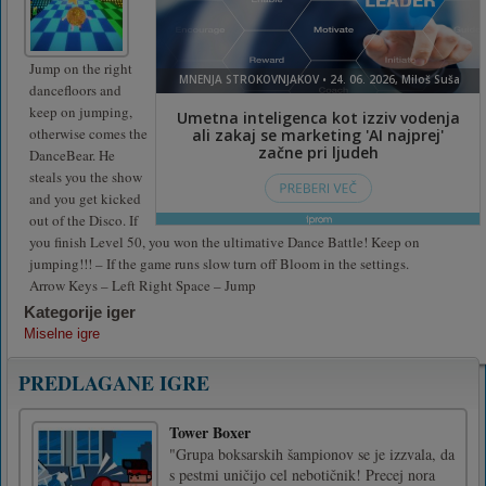
Jump on the right
dancefloors and
keep on jumping,
otherwise comes the
DanceBear. He
steals you the show
and you get kicked
out of the Disco. If
you finish Level 50, you won the ultimative Dance Battle! Keep on
jumping!!! – If the game runs slow turn off Bloom in the settings.
Arrow Keys – Left Right Space – Jump
Kategorije iger
Miselne igre
PREDLAGANE IGRE
Tower Boxer
"Grupa boksarskih šampionov se je izzvala, da
s pestmi uničijo cel nebotičnik! Precej nora