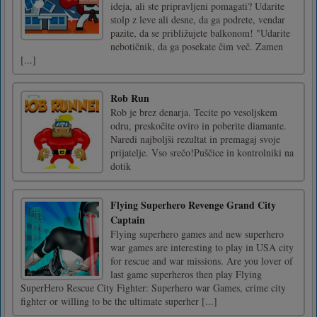
ideja, ali ste pripravljeni pomagati? Udarite
stolp z leve ali desne, da ga podrete, vendar
pazite, da se približujete balkonom! "Udarite
nebotičnik, da ga posekate čim več. Zamen
[...]
Rob Run
Rob je brez denarja. Tecite po vesoljskem
odru, preskočite oviro in poberite diamante.
Naredi najboljši rezultat in premagaj svoje
prijatelje. Vso srečo!Puščice in kontrolniki na
dotik
Flying Superhero Revenge Grand City
Captain
Flying superhero games and new superhero
war games are interesting to play in USA city
for rescue and war missions. Are you lover of
last game superheros then play Flying
SuperHero Rescue City Fighter: Superhero war Games, crime city
fighter or willing to be the ultimate superher [...]