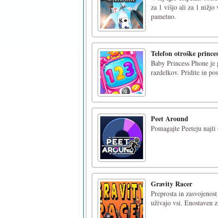
za 1 višjo ali za 1 nižj
pametno.
Telefon otroške prince
Baby Princess Phone je 
razdelkov. Pridite in po
Peet Around
Pomagajte Peeteju najti o
Gravity Racer
Preprosta in zasvojenost
uživajo vsi. Enostaven z