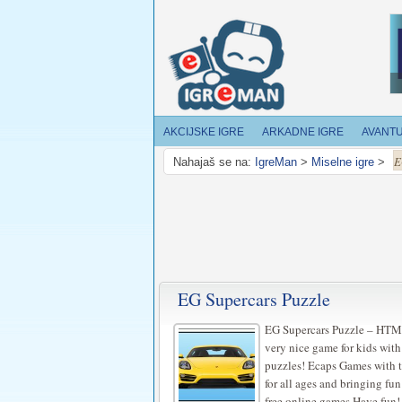
AKCIJSKE IGRE
ARKADNE IGRE
AVANT
E
Nahajaš se na:
IgreMan
>
Miselne igre
>
EG Supercars Puzzle
EG Supercars Puzzle – HT
very nice game for kids with 
puzzles! Ecaps Games with 
for all ages and bringing fun
free online games Have fun!