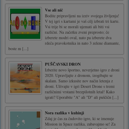
Vse ali nič
Bodite pripravljeni na izziv svojega življenja!
V tej igri s kartami je vaš cilj izbrati tri karte.
Vsi trije bi se morali ujemati ali biti vsi
različni. Na začetku zveni preprosto; če
izberete modri oval, nato pa izberete dva
rdeča pravokotnika in nato 3 zelene diamante,
boste m [...]
PUŠČAVSKI DRON
Izberite novo športno, neverjetno igro z droni
2020. Upravljajte z dronom, izogibajte se
skalam. Samo izkusite nov način letenja z
droni. Uživajte v igri Desert Drone s tremi
različnimi vrstami brezpilotnih letal! Kako
igrati? Uporabite "A" ali "D" ali puščičn [...]
Nora razlika v kuhinji
Zdaj je čas za čudovito igro, ki se imenuje
Mission in Space razlika, zabavajmo se! Za