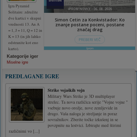
Igra Pyramid
Solitaire: združite
dve kartici v skupni
vrednosti 13. An A
= 1, J = 11, Q = 12 in
K = 13 (in jih lahko
odstranite kot eno
karto).
Kategorije iger
Miselne igre
PREDLAGANE IGRE
Strike vojaških vojn
Military Wars Strike je 3D multiplayer
strelec. Ta nova različica serije "Vojne vojne "
vsebuje novo orožje, nove zemljevide in
drugo. Vaša naloga je streljanje in poraz
sovražnikov. Zberite točke izkušenj in se
povzpnite na lestvici. Izbirajte med štirimi
različnimi vo [...]