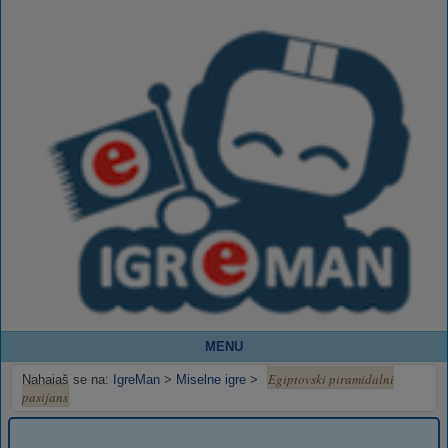
MENU
Egiptovski piramidalni
Nahajaš se na:
IgreMan
>
Miselne igre
>
pasijans