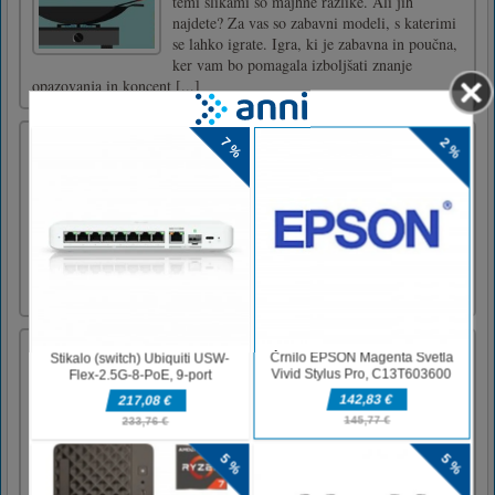
temi slikami so majhne razlike. Ali jih
najdete? Za vas so zabavni modeli, s katerimi
se lahko igrate. Igra, ki je zabavna in poučna,
ker vam bo pomagala izboljšati znanje
opazovanja in koncent [...]
Izziv preživetja otoka
Igra Island Survival Challenge bo preverila
vaše sposobnosti za preživetje na otoku.
Lahko to storiš? Uporabite WASD in miško za
hojo in pogled. E - za interakcijo. Zavihek -
inventar. C - popis znakov.Uporabite WASD
in miško za sprehod in pogled E - za
interakcijo Tab - inventar [...]
Princesa sirena 2d
Ste že kdaj sanjali o obisku pravega
podvodnega mesta, kjer živi čudovita princesa
sirene? Podajte se na neverjetno podmorsko
pustolovščino in živite življenje sirene z
našimi brezplačnimi igrami morske deklice za
dekleta z nivoji!Salon oblačenja Hidden