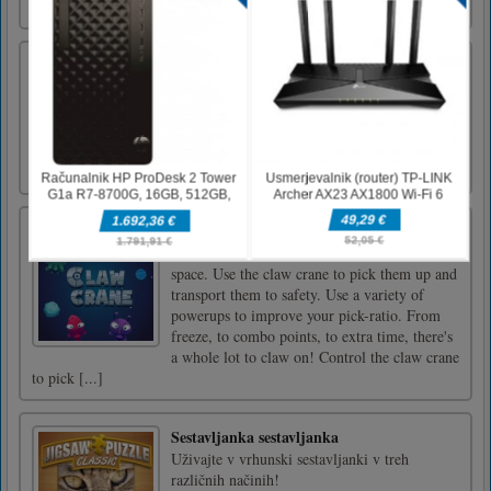
object mini igra Igre čišč [...]
Maritime Sniper
Pick up guns and guard ships. Beat all
enemies. Go! Sharpshooter!Click the Mouse
Claw Crane
Cute, cuddly aliens find themselves on lost in
space. Use the claw crane to pick them up and
transport them to safety. Use a variety of
powerups to improve your pick-ratio. From
freeze, to combo points, to extra time, there's
a whole lot to claw on! Control the claw crane
to pick [...]
Sestavljanka sestavljanka
Uživajte v vrhunski sestavljanki v treh
različnih načinih!