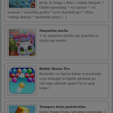
prvak, ki zmaga v dirki z vodnim taksijem.,*
Gladko upravljanje * več načinov * več
možnosti * realistična grafika * ravni strateških iger * izbira
vodnega skuterja * uporabniku prijaz [...]
Simpatična mucka
V tej simpatični dekliški igri poskrbite za
očarljivega mucka!
Bubble Shooter Pro
Razstrelite vse barvite balone in preizkusite
svojo strategijo in logične spretnosti pri
reševanju zabavnih ugank.Cilj in ogenj
bobni！
Trumpova leteča pustolovščina
Igrajte Trump Flying Adventure neposredno v