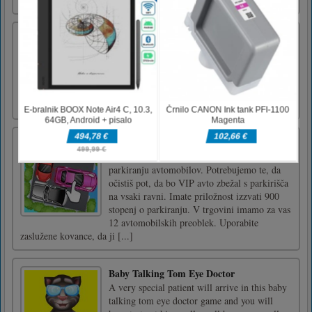
Giant Attack
Sprostite moč, premagajte velikane in se
razvijajte v igri Giant Attack - kjer je vsaka
poteza korak k prevladi!
Parkirišče odblokirano
Car Parking Unblocked je 2D uganka o
parkiranju avtomobilov. Potrebujemo te, da
očistiš pot, da bo VIP avto zbežal s parkirišča
na vsaki ravni. Imate priložnost izzvati 900
stopenj o parkiranju. V trgovini imamo za vas
12 avtomobilskih preoblek. Uporabite
zaslužene kovance, da ji [...]
Baby Talking Tom Eye Doctor
A very special patient will arrive in this baby
talking tom eye doctor game and you will