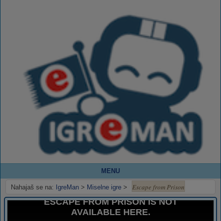
MENU
Escape from Prison
Nahajaš se na:
IgreMan
>
Miselne igre
>