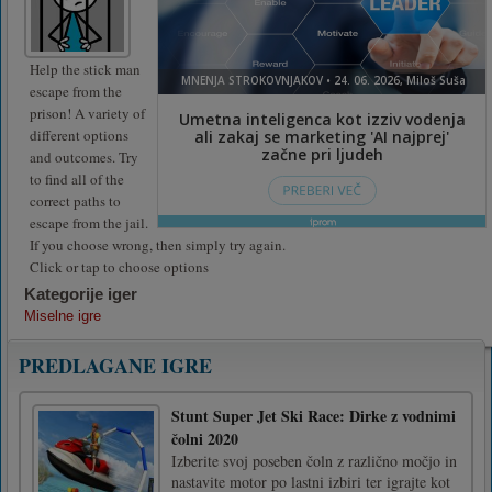
Help the stick man
escape from the
prison! A variety of
different options
and outcomes. Try
to find all of the
correct paths to
escape from the jail.
If you choose wrong, then simply try again.
Click or tap to choose options
Kategorije iger
Miselne igre
PREDLAGANE IGRE
Stunt Super Jet Ski Race: Dirke z vodnimi
čolni 2020
Izberite svoj poseben čoln z različno močjo in
nastavite motor po lastni izbiri ter igrajte kot