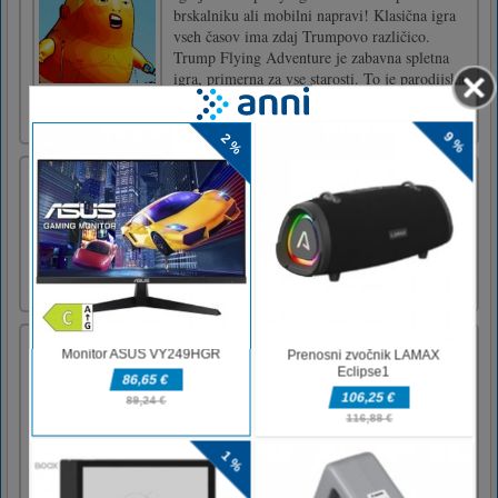
brskalniku ali mobilni napravi! Klasična igra
vseh časov ima zdaj Trumpovo različico.
Trump Flying Adventure je zabavna spletna
igra, primerna za vse starosti. To je parodijska
igra in je ne bi smeli jemati resno! Samo
začnite igrati in [...]
Triki z mafijskim biljardom
Mafia Billiard Tricks je arkadna igra biljard, v
kateri lahko igrate zahtevno igro biljard. Ne
igrate se samo za zabavo; vaši nasprotniki so
del zloglasne mafije. Zaslužiti si morate, če
premagate vsakega člana posadke!
Night Time Cars Jigsaw
Night Time Cars Jigsaw is a free online game
from genre of puzzle and jigsaw games. You
can select one of the 12 images and then select
one of the three modes: easy with 25 pieces,
medium with 49 pieces and hard with 100
pieces. Have fun and enjoy!Use the mouse to
play the game o [...]