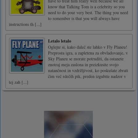
have to treat him really well because we all
know that Talking Tom is a celebrity so you
need to do your very best. The thing you need
to remember is that you will always have
instructions th [...]
Letalo letalo
Oglejte si, kako daleč ste lahko v Fly Planeu!
Preprosta igra, a zapletena za obvladovanje, v
Sky Planeu se morate potruditi, da ostanete
znotraj meja zaslona in preizkusite svojo
natančnost in vzdržljivost, ko poskušate zbrati
čim več rdečih pik, preden izgubite nadzor v
tej zah [...]