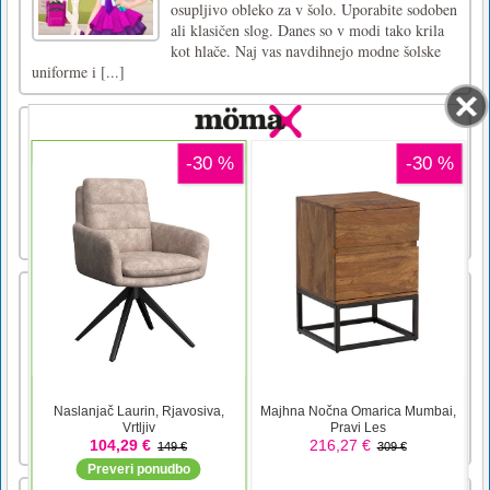
osupljivo obleko za v šolo. Uporabite sodoben
ali klasičen slog. Danes so v modi tako krila
kot hlače. Naj vas navdihnejo modne šolske
uniforme i [...]
Lepotica Eli
Ta ljubka mlada dama želi, da ji pomagaš
izstopati v množici v tej osupljivi novi
družinski zabavni igri oblačenja, narejeni za
dekleta, Eli Beauty. Izbirajte med široko
paleto ličil in mode!Miška ali dotik
Strni ga
Kaj bi lahko šlo narobe, če bi med rušenjem
stali okoli nestabilnih stavb? Veliko smrti, to
je tisto. Vsako zgradbo previdno porušite, da
zagotovite največjo usobo nesrečnih
opazovalcev.Ubijte vsako osebo na vsaki
ravni, tako da bombe bombono postavite
strateško na vsako struktur [...]