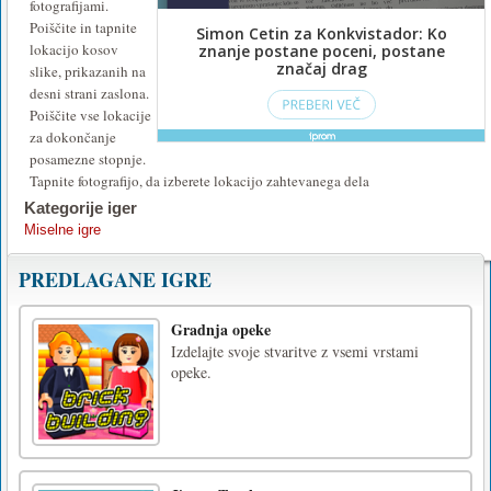
fotografijami.
Poiščite in tapnite
lokacijo kosov
slike, prikazanih na
desni strani zaslona.
Poiščite vse lokacije
za dokončanje
posamezne stopnje.
Tapnite fotografijo, da izberete lokacijo zahtevanega dela
Kategorije iger
Miselne igre
PREDLAGANE IGRE
Gradnja opeke
Izdelajte svoje stvaritve z vsemi vrstami
opeke.