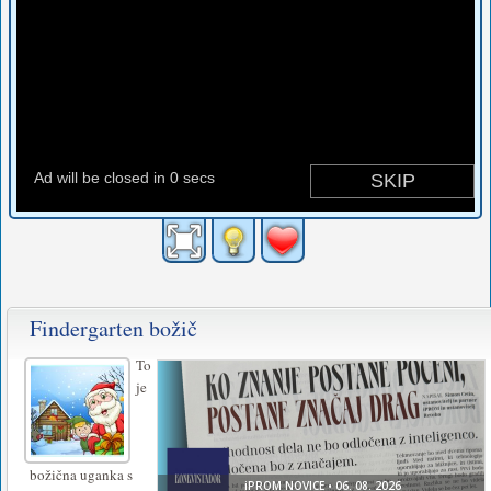
Findergarten božič
To
je
božična uganka s