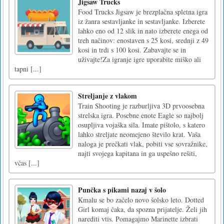
Jigsaw Trucks
Food Trucks Jigsaw je brezplačna spletna igra
iz žanra sestavljanke in sestavljanke. Izberete
lahko eno od 12 slik in nato izberete enega od
treh načinov: enostaven s 25 kosi, srednji z 49
kosi in trdi s 100 kosi. Zabavajte se in
uživajte!Za igranje igre uporabite miško ali
tapni [...]
Streljanje z vlakom
Train Shooting je razburljiva 3D prvoosebna
strelska igra. Posebne enote Eagle so najbolj
osupljiva vojaška sila. Imate pištolo, s katero
lahko streljate neomejeno število krat. Vaša
naloga je prečkati vlak, pobiti vse sovražnike,
najti svojega kapitana in ga uspešno rešiti,
včas [...]
Punčka s pikami nazaj v šolo
Kmalu se bo začelo novo šolsko leto. Dotted
Girl komaj čaka, da spozna prijatelje. Želi jih
narediti vtis. Pomagajmo Marinette izbrati