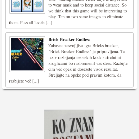
to wear mask and to keep social distance. So
we think that this game will be interesting to
play. Tap on two same images to eliminate
them. Pass all levels [...]
Brick Breaker Endless
Zabavna zasvojljiva igra Bricks breaker,
"Brick Breaker Endless" je pripravljena. Ta
izziv razbijanja neonskih kock s strelnimi
kroglicami bo razbremenil vaš stres. Razbijte
čim več opek in dosežete visok rezultat.
Streljajte na opeke pod pravim kotom, da
razbijete več [...]