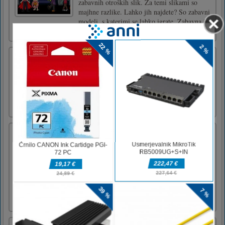
zabavnih otroških slik. Za temi slikami so
majhne razlike. Lahko jih najdete? So zabavni
modeli, s katerimi se lahko igrate. Zabavna in
poučna igra, ke [...]
FizColor
Tapnite pravilno barvno vrstico na zaslonu, da
čim hitreje odgovorite na barvno zahtevo.
Minimalistična grafika in zahtevna zasnova
igranja.
Marsovci roboti
Martians Vs Robots je obrambna igra stolpa,
primerna za ljudi vseh starosti. Igra vključuje
tri načine, način robota, noč čarovnic in
božični način. Vaši sovražniki so roboti in
različne pošasti. Za dobro obrambo pred
sovražniki morate postaviti svoje orožje.
Lahko pokažete svojo [...]