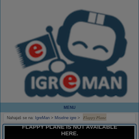
MENU
Flappy Plane
Nahajaš se na:
IgreMan
>
Miselne igre
>