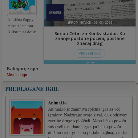
klasična flappy
ptica z letalom.
kliknite za dotik
Kategorije iger
Miselne igre
PREDLAGANE IGRE
Animal.io
Animal.io je zanimiva spletna igra za več
igralcev. Nadzirajte svojo žival, da z odrivom
zavrtite druge s ploščadi. Meso lahko poveča
vašo velikost, hamburger pa lahko poveča
dolžino repa, goba bo postala majhna, vendar