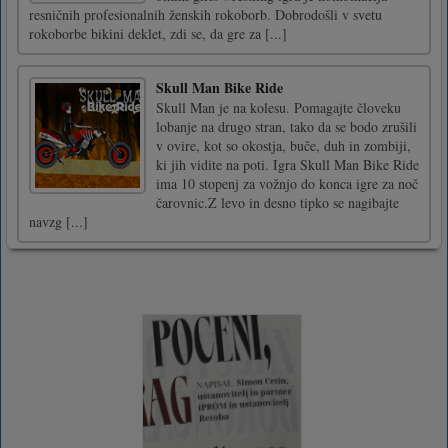
resničnih profesionalnih ženskih rokoborb. Dobrodošli v svetu
rokoborbe bikini deklet, zdi se, da gre za [...]
Skull Man Bike Ride
Skull Man je na kolesu. Pomagajte človeku
lobanje na drugo stran, tako da se bodo zrušili
v ovire, kot so okostja, buče, duh in zombiji,
ki jih vidite na poti. Igra Skull Man Bike Ride
ima 10 stopenj za vožnjo do konca igre za noč
čarovnic.Z levo in desno tipko se nagibajte
navzg [...]