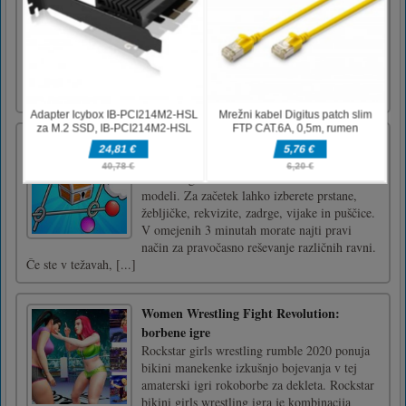
Elementi blokov
Povlecite in spustite blokovne oblike na
mrežo, da ustvarite celotne črte in dosežete
čim več točk v tej super zasvojeni
sestavljanki!
Puzzle Box – Zavrtite obroče
Puzzle Box - Rotate The Rings je mešana
arkadna igra reševalne škatle z 2D risanimi
modeli. Za začetek lahko izberete prstane,
žebljičke, rekvizite, zadrge, vijake in puščice.
V omejenih 3 minutah morate najti pravi
način za pravočasno reševanje različnih ravni.
Če ste v težavah, [...]
Women Wrestling Fight Revolution:
borbene igre
Rockstar girls wrestling rumble 2020 ponuja
bikini manekenke izkušnjo bojevanja v tej
amaterski igri rokoborbe za dekleta. Rockstar
bikini girls wrestling igra je kombinacija