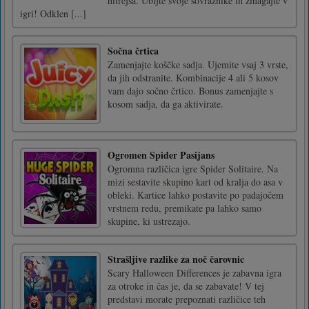
hitrejša. Ubijte svoje sovražnike in zmagajte v
igri! Odklen [...]
Sočna črtica
Zamenjajte koščke sadja. Ujemite vsaj 3 vrste,
da jih odstranite. Kombinacije 4 ali 5 kosov
vam dajo sočno črtico. Bonus zamenjajte s
kosom sadja, da ga aktivirate.
Ogromen Spider Pasijans
Ogromna različica igre Spider Solitaire. Na
mizi sestavite skupino kart od kralja do asa v
obleki. Kartice lahko postavite po padajočem
vrstnem redu, premikate pa lahko samo
skupine, ki ustrezajo.
Strašljive razlike za noč čarovnic
Scary Halloween Differences je zabavna igra
za otroke in čas je, da se zabavate! V tej
predstavi morate prepoznati različice teh