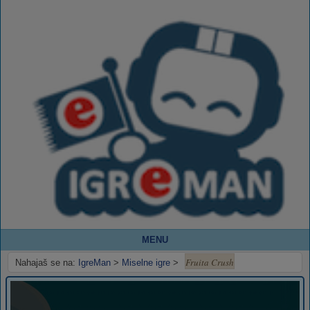
MENU
Fruita Crush
Nahajaš se na:
IgreMan
>
Miselne igre
>