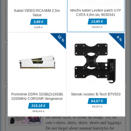
Parkour Race
Skačite iz zgradbe v zgradbo - naredite
najboljše podvige za zmago. Dobrodošli v
čudovitem svetu Parkour Race! Skočite iz
zgradbe v zgradbo v nori dirki do ciljne
črteUpravljanje z miško
Manga Lily
Sprehodite se po japonski modni meki
Harajuku in ustvarite nekaj resnično
kavajevskih oblek za Lily v tej zabavni manga
obleki!
Princess Neko Girl
Tiana and Elsa try on a new image. Turn
princesses into kawaii cat girls. Use funny
ears, paws and tails, as well as eyes and lips in
the anime style, to create an image. Try on
cute t-shirts, shirts, skirts, shorts and leggings.
Do not forget about unusual hairstyles for