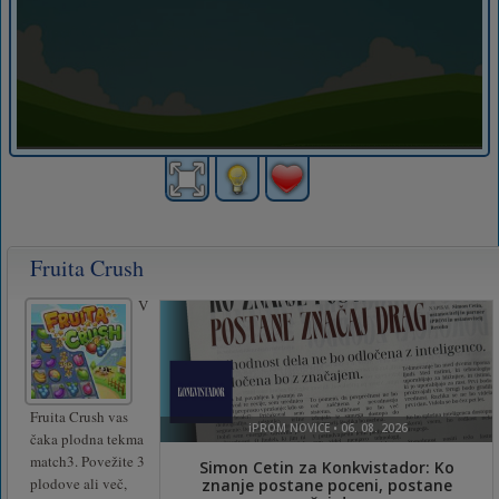
Fruita Crush
V
Fruita Crush vas
čaka plodna tekma
match3. Povežite 3
plodove ali več,