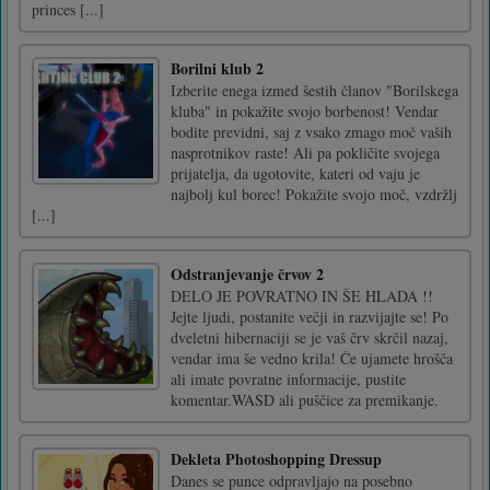
princes [...]
Borilni klub 2
Izberite enega izmed šestih članov "Borilskega
kluba" in pokažite svojo borbenost! Vendar
bodite previdni, saj z vsako zmago moč vaših
nasprotnikov raste! Ali pa pokličite svojega
prijatelja, da ugotovite, kateri od vaju je
najbolj kul borec! Pokažite svojo moč, vzdržlj
[...]
Odstranjevanje črvov 2
DELO JE POVRATNO IN ŠE HLADA !!
Jejte ljudi, postanite večji in razvijajte se! Po
dveletni hibernaciji se je vaš črv skrčil nazaj,
vendar ima še vedno krila! Če ujamete hrošča
ali imate povratne informacije, pustite
komentar.WASD ali puščice za premikanje.
Dekleta Photoshopping Dressup
Danes se punce odpravljajo na posebno