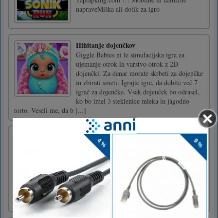
napraveMiška ali dotik za igro
Hihitanje dojenčkov
Giggle Babies ni le simulacijska igra za
ujemanje otrok in varstvo otrok z 2D
dojenčki. Za denar morate skrbeti za dojenčke
in zbirati smeti. Igrajte igre, da dobite več 7
igrač za dojenčke. Vsak dojenček bo odrasel,
ko bo imel 3 steklenice mleka in jagodno
torto. Veseli me, da b [...]
Bakery Stack: kuharske igre
Bakery Stack: Cooking Games je zabavna
priložnostna arkadna igra. Ste višji pek. Da bi
vsi jedli sladek kruh, ves čas delate torte. Za
izdelavo torte morate zbrati vse
elemente.Računalnik z miško kliknite ali
povlecite za predvajanje Mobilni in tablični
računalnik Tapnite in podr [...]