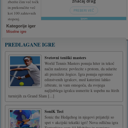
zberite čim več točk
in prekoračite več
kot 100 zahtevnih
stopenj.
Kategorije iger
Miselne igre
PREDLAGANE IGRE
Svetovni teniški masters
World Tennis Masters ponuja hiter in tekoč
način nadzora: povlecite s prstom, da udarite
ali prerežete žogico. Igra ponuja ogromno
edinstvenih igralcev, med katerimi lahko
izbirate, in vam omogoča, da svojega
najljubšega igralca usmerite k uspehu na štirih
turnirjih za Grand Slam [...]
SoniK Teci
Sonic the Hedgehog in njegovi prijatelji so
spet v akcijski tekaški igri! Nova odlična igra
Taptapking.com !!! Mobilne in namizne