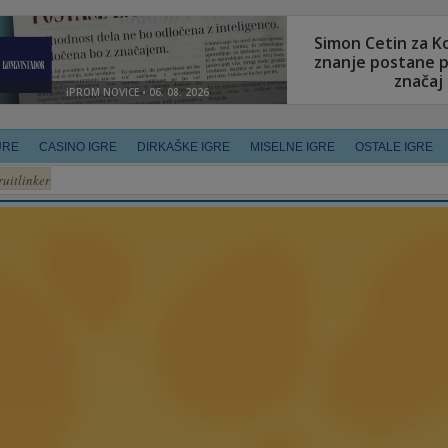
URE
CASINO IGRE
DIRKAŠKE IGRE
MISELNE IGRE
OSTALE IGRE
ruitlinker