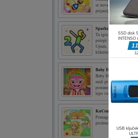
se nevarnim rezilom, ra
prijatelj umrl! Zb [...]
Sparkman 2
Ta igra je zanimiva arka
potopi v vodo. Med post
Upam, da se nam lahko p
kliknite ali tapnite.
Baby Hazel Spa preob
Baby Hazel je povabljen
mali princeski privošči 
postanejo bleščeči in lep
lepo videti kostum in dod
KuCeng – lovec na zak
Pomagajte pustolovski pas
predmete na seznamu in 