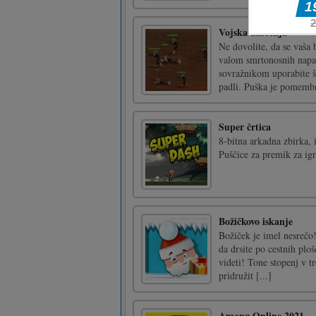
Vojska uničenja
Ne dovolite, da se vaša 
valom smrtonosnih napad
sovražnikom uporabite ši
padli. Puška je pomembna
Super črtica
8-bitna arkadna zbirka,
Puščice za premik za igr
Božičkovo iskanje
Božiček je imel nesrečo!
da drsite po cestnih ploš
videti! Tone stopenj v t
pridružit [...]
Among Online 2021