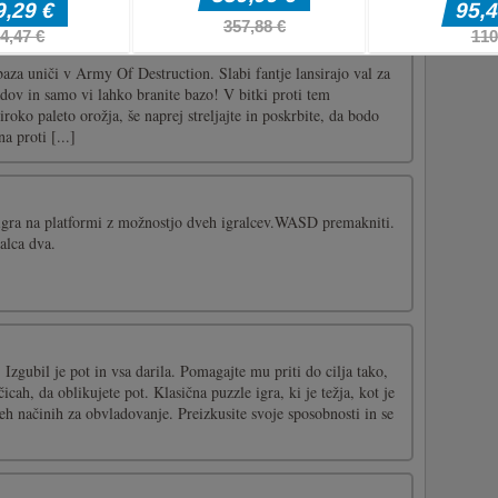
baza uniči v Army Of Destruction. Slabi fantje lansirajo val za
ov in samo vi lahko branite bazo! V bitki proti tem
roko paleto orožja, še naprej streljajte in poskrbite, da bodo
 proti [...]
 igra na platformi z možnostjo dveh igralcev.WASD premakniti.
alca dva.
 Izgubil je pot in vsa darila. Pomagajte mu priti do cilja tako,
čicah, da oblikujete pot. Klasična puzzle igra, ki je težja, kot je
reh načinih za obvladovanje. Preizkusite svoje sposobnosti in se