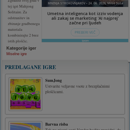
Zgradite svoj grad v
tej igri Mahjong
Solitaire. Za
odstranitev in
zbiranje gradbenega
materiala
kombinirajte 2 brez
istih ploščic.
Kategorije iger
Miselne igre
PREDLAGANE IGRE
SumJong
Ustvarite veljavne vsote z brezplačnimi
ploščicami.
Barvna risba
Tek po pisani cesti.Vendar bodite previdni, da