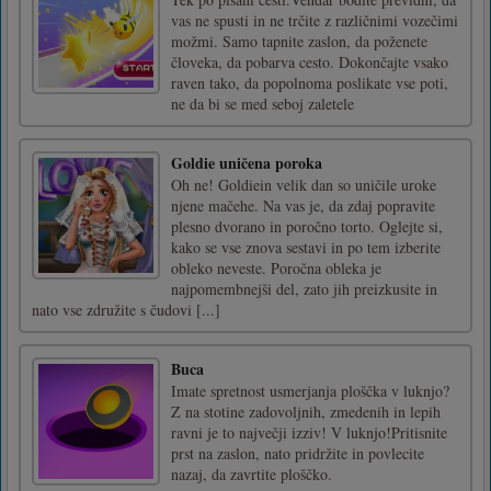
vas ne spusti in ne trčite z različnimi vozečimi
možmi. Samo tapnite zaslon, da poženete
človeka, da pobarva cesto. Dokončajte vsako
raven tako, da popolnoma poslikate vse poti,
ne da bi se med seboj zaletele
Goldie uničena poroka
Oh ne! Goldiein velik dan so uničile uroke
njene mačehe. Na vas je, da zdaj popravite
plesno dvorano in poročno torto. Oglejte si,
kako se vse znova sestavi in po tem izberite
obleko neveste. Poročna obleka je
najpomembnejši del, zato jih preizkusite in
nato vse združite s čudovi [...]
Buca
Imate spretnost usmerjanja ploščka v luknjo?
Z na stotine zadovoljnih, zmedenih in lepih
ravni je to največji izziv! V luknjo!Pritisnite
prst na zaslon, nato pridržite in povlecite
nazaj, da zavrtite ploščko.