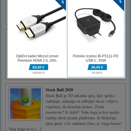
obremenitvijo stopenj: 300. Odstranite vse
ploščice iz postavitve. Združite 2 enake
ploščice.
Motokros Xtreme kaskade
V tej motokros igri morate opraviti vseh devet
stopenj in si prislužiti točke. Zbirajte kovance
in naredite nekaj kaskade za dodatne točke.
Kolo uravnotežite s puščičnimi tipkami ali z
gumbi na zaslonu. Odklenite več koles in se
zabavajte v tej igri motokros.
Uživajte!Uporabite p [...]
Stack Ball 2020
Stack Ball je 3D arkadna igra, kjer igralci
razbijajo, udarjajo in odbijajo skozi vrtljive
vijačnice, da dosežejo konec. Zveni
enostavno? Si želiš!! Vaša žoga se kot opeka
razbije skozi pisane platforme, ki blokirajo
njen spust, a če zadenete črno, je vsega konec!
Vaša žoga se ra [...]