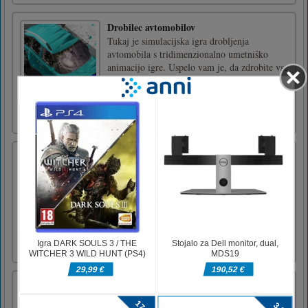
Drobilec avtomobilov
Tukaj je simulacijska igra drobljenja
avtomobila s tridimenzionalno umetniško
animacijo igre. Uspelo vam je, da zdrobite vse
avtomobile v operaciji na vsaki ravni. Z
nagradami, ki ste jih pridobili, lahko
odklenete več vozil. Lepo, da se boste imeli
lepo!Kliknite in pridržite zas [...]
Spajanje blob 3D
Blob Merge 3D je priložnostna igra ujemanja.
Izbrati morate enako število žogic za met,
tako da se združijo z žogicami iste vrste in
ustvarijo žogice z večjim številom. Končno
združite vse številke v 2048 in počistili ste
raven.Na računalniku z miško kliknite in
povlecite, da zdr [...]
Mahjongg
Zabavne klasične igre Mahjongg z ogromno