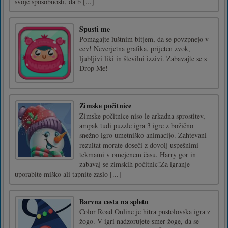
svoje sposobnosti, da b [...]
Spusti me
Pomagajte luštnim bitjem, da se povzpnejo v
cev! Neverjetna grafika, prijeten zvok,
ljubljivi liki in številni izzivi. Zabavajte se s
Drop Me!
Zimske počitnice
Zimske počitnice niso le arkadna sprostitev,
ampak tudi puzzle igra 3 igre z božično
snežno igro umetniško animacijo. Zahtevani
rezultat morate doseči z dovolj uspešnimi
tekmami v omejenem času. Harry gor in
zabavaj se zimskih počitnic!Za igranje
uporabite miško ali tapnite zaslo [...]
Barvna cesta na spletu
Color Road Online je hitra pustolovska igra z
žogo. V igri nadzorujete smer žoge, da se