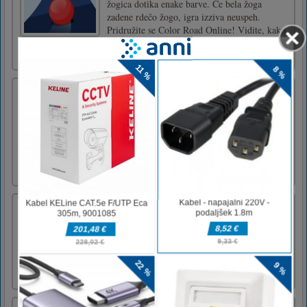
žogica dotika enake barve. Če bela žoga
zadene rdečo žogo, igra izziva neuspeh.
Pridružite se Color Road Online! Vidite, kako
daleč lahko greste? Srečno in se
zabavajte!Miško ali tapnite, da s [...]
Vnesite Run
Top! Dirka je v teku! Čas je, da preizkusite
hitrost rok. Hitro tipkajte glede na podane
stavke. Hitreje kot tipkate, hitreje bo tekel vaš
zlobnež. Ne dovolite, da vas nasprotnik
dohiti! Nasprotnik bo vedno močnejši! Koliko
stopenj se lahko obdržite?Vtipkajte za igranje
Pojdi Escape
Izmikaj se, skoči in pobegni v igri Go Escape
– najboljši preizkus spretnosti in refleksov!