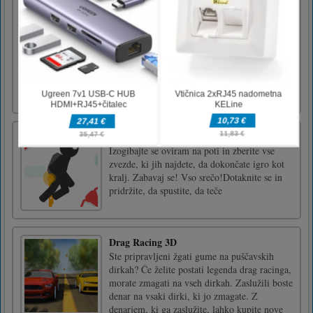
Spiders
Spiders is easy to play but tough to master
game. You need to pass through the blocky
area by swinging on roof and blocks. Avoid
the obstacles and collect the gems along your
way to unlock fantastic new heroes. Good
LuckTap and hold to swing and release to go
down
Stickjet Challenge
Izogibajte se oviram na poti in zberite vse
zvezde, ki jih najdete, da dokončate igro kot
kralj. Zabavaj se! Vso srečo!Dotaknite se in
pridržite, da spustite, da teče
Drag Racing 3D
Ste pripravljeni žgati gume na puščavskih
dirkah? Če želite postati legenda drag racinga,
morate zmagati na vseh dirkah. Zaslužili boste
denar na vsaki dirki, ki jo zmagate. Z
denarjem, ki ga zaslužite, lahko kupite nove