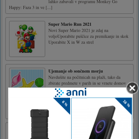
lahko zabavali v programu Monkey Go
Happy: Faza 3 in ve [...]
Super Mario Run 2021
Novi Super Mario 2021 je zdaj na
voljoUporabite puščice za premikanje in skok
Uporabite X in W za strel
Ujemanje ob sončnem morju
Navdušite na počitnicah na plaži, tako da
zbirate predmete v parih in se vrnete domov
ne le kot osvežena oseba, ampak tudi kot
bogatejša.Opazujte položaje predmetov,
katerih pari so raztreseni po kartah.
Zapomnite si, kaj ste videli in ko so karte
obrnjene, zaporedoma kliknite pa [...]
Red boy and Blue girl – Forest Temple
Maze