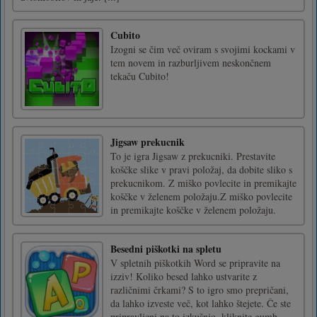
Cubito
Izogni se čim več oviram s svojimi kockami v
tem novem in razburljivem neskončnem
tekaču Cubito!
Jigsaw prekucnik
To je igra Jigsaw z prekucniki. Prestavite
koščke slike v pravi položaj, da dobite sliko s
prekucnikom. Z miško povlecite in premikajte
koščke v želenem položaju.Z miško povlecite
in premikajte koščke v želenem položaju.
Besedni piškotki na spletu
V spletnih piškotkih Word se pripravite na
izziv! Koliko besed lahko ustvarite z
različnimi črkami? S to igro smo prepričani,
da lahko izveste več, kot lahko štejete. Če ste
pripravljeni na to izkušnjo, kliknite gumb