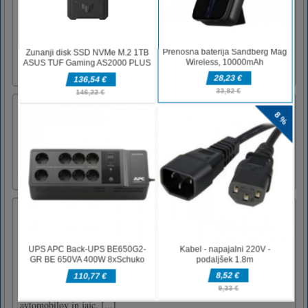
Are you crazy fans of teamwork style game
and fire & ice style game? Fall in love
adventure game and remember it from
childhood ? This game made for you. Red boy
(Fireboy) and his lover (blue girl - Watergirl) who go with him is a
puzzle adventure game for two players. It's a [...]
Noč čarovnic
Igra Mahjong Connect za noč čarovnic. Dve
isti sliki za noč čarovnic povežite s potjo, ki
nima več kot dveh vogalov 90 stopinj.
Drive Hills
Igra Drive Hills je odlična 3D igra vožnje z
avtomobilom, vozite svoj avto in prinesite
jajce na potovanje okoli sveta. Toda na vaši
poti bo nekaj ovir, premagati morate težave,
da pridete do naslednjega mesta. Ne pozabite
zbirati kovancev za odklepanje novih
avtomobilov in jajc. [...]