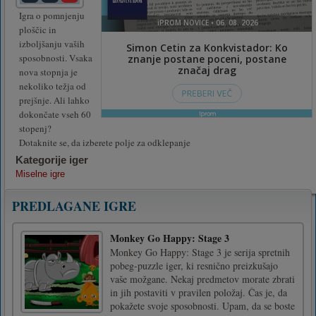
Igra o pomnjenju
ploščic in
izboljšanju vaših
sposobnosti. Vsaka
nova stopnja je
nekoliko težja od
prejšnje. Ali lahko
dokončate vseh 60
stopenj?
Dotaknite se, da izberete polje za odklepanje
Kategorije iger
Miselne igre
PREDLAGANE IGRE
Monkey Go Happy: Stage 3
Monkey Go Happy: Stage 3 je serija spretnih
pobeg-puzzle iger, ki resnično preizkušajo
vaše možgane. Nekaj predmetov morate zbrati
in jih postaviti v pravilen položaj. Čas je, da
pokažete svoje sposobnosti. Upam, da se boste