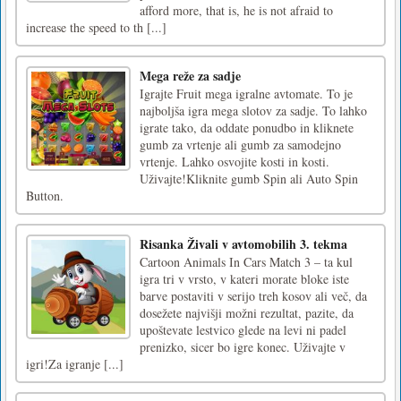
afford more, that is, he is not afraid to
increase the speed to th [...]
Mega reže za sadje
Igrajte Fruit mega igralne avtomate. To je
najboljša igra mega slotov za sadje. To lahko
igrate tako, da oddate ponudbo in kliknete
gumb za vrtenje ali gumb za samodejno
vrtenje. Lahko osvojite kosti in kosti.
Uživajte!Kliknite gumb Spin ali Auto Spin
Button.
Risanka Živali v avtomobilih 3. tekma
Cartoon Animals In Cars Match 3 – ta kul
igra tri v vrsto, v kateri morate bloke iste
barve postaviti v serijo treh kosov ali več, da
dosežete najvišji možni rezultat, pazite, da
upoštevate lestvico glede na levi ni padel
prenizko, sicer bo igre konec. Uživajte v
igri!Za igranje [...]