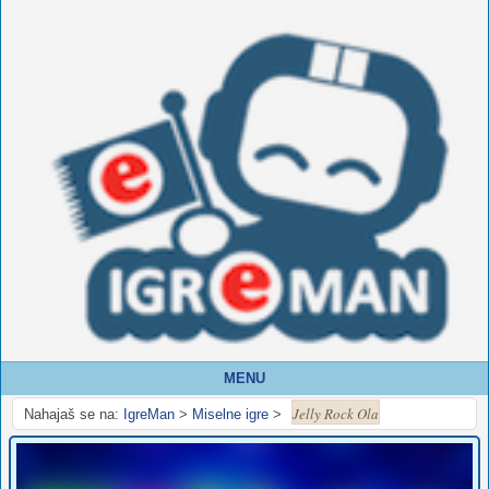
MENU
Jelly Rock Ola
Nahajaš se na:
IgreMan
>
Miselne igre
>