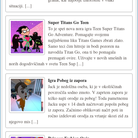
situaciji. [...]
Super Titans Go Teen
To je spet nova nora igra Teen Super Titans
Go Adventure. Pomagajte svojemu
najljubšemu liku Titans Games zbrati zlato.
Samo teci čim hitreje in bodi pozoren na
navodila Titan Go, ona ti bo pomagala
premagati ovire. Uživajte v novih smešnih in
norih dogodivščinah v svetu Teen Sup [...]
Igra Pobeg iz zapora
Jack je nedolžna oseba, ki je v okoliščinah
povzročila sodno zmoto. V zaprtem zaporu je
težko najti orodje za pobeg! Toda pametnemu
Jacku uspe v 14 dneh načrtovati popoln pobeg
iz zapora. Začnimo oblikovati načrt poti in
ročno izdelovati orodja za vrtanje skozi zid za
njegovo mis [...]