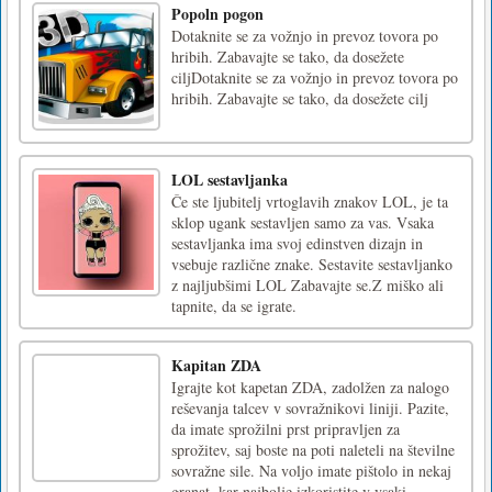
Popoln pogon
Dotaknite se za vožnjo in prevoz tovora po
hribih. Zabavajte se tako, da dosežete
ciljDotaknite se za vožnjo in prevoz tovora po
hribih. Zabavajte se tako, da dosežete cilj
LOL sestavljanka
Če ste ljubitelj vrtoglavih znakov LOL, je ta
sklop ugank sestavljen samo za vas. Vsaka
sestavljanka ima svoj edinstven dizajn in
vsebuje različne znake. Sestavite sestavljanko
z najljubšimi LOL Zabavajte se.Z miško ali
tapnite, da se igrate.
Kapitan ZDA
Igrajte kot kapetan ZDA, zadolžen za nalogo
reševanja talcev v sovražnikovi liniji. Pazite,
da imate sprožilni prst pripravljen za
sprožitev, saj boste na poti naleteli na številne
sovražne sile. Na voljo imate pištolo in nekaj
granat, kar najbolje izkoristite v vsaki