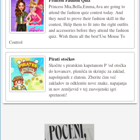
Princess Fashion Quiz
Princess Mia,Bella,Emma,Ava are going to
attend the fashion quiz contest today. And
they need to prove their fashion skill in the
contest, Help them to fit into the right outfits
and accessories before they attend the fashion
quiz. Wish them all the best!Use Mouse To
Control
Pirati otočkov
Skočite s piratskim kapetanom P 'od otočka
do kovancev, plenišča in skrinjic za zaklad,
napolnjenih z zlatom. Zberite čim več
zakladov in odklenite nove znake, napajanja
in nov zemljevid v tej zasvojenski igri
spretnosti!