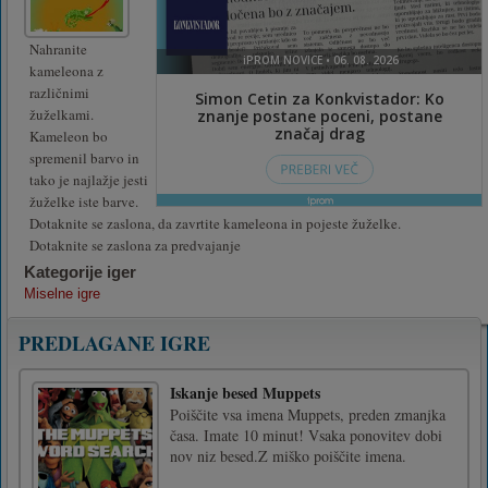
Nahranite
kameleona z
različnimi
žuželkami.
Kameleon bo
spremenil barvo in
tako je najlažje jesti
žuželke iste barve.
Dotaknite se zaslona, da zavrtite kameleona in pojeste žuželke.
Dotaknite se zaslona za predvajanje
Kategorije iger
Miselne igre
PREDLAGANE IGRE
Iskanje besed Muppets
Poiščite vsa imena Muppets, preden zmanjka
časa. Imate 10 minut! Vsaka ponovitev dobi
nov niz besed.Z miško poiščite imena.