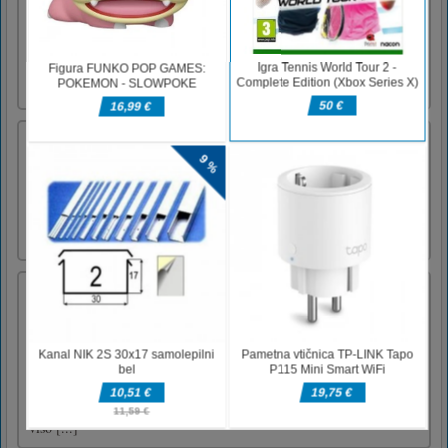
voznika reševalnega vozila. Upoštevajte, da
med štetjem sekund med prometom v realnem
3D-mestnem okolju štejejo sekunde. Prevozi
hudo poškodovane ljudi v bolnišnico, da jim
rešijo življenje,Vozi [...]
Dnevni Sudoku
Vsak dan nov Sudoku v 4 težavnostnih
stopnjah. Tudi z večmesečnim arhivom. Rešite
po pravilih sudoku: številko (od 1-9) lahko
uporabite samo enkrat v vsaki vrstici, stolpcu
ali polju 3x3.
Oblikuj moje čevlje
Ste pripravljeni na stilsko modno avanturo?
Če ste vedno sanjali o tem, da bi postali pravi
oblikovalec čevljev, imate zdaj priložnost
igrati odlično modno igro, kjer lahko sami
oblikujete svoje čevlje! Ustvarite svoje lastne
čevlje s čevlji, salonarje, sandale ali škornje z
viso [...]