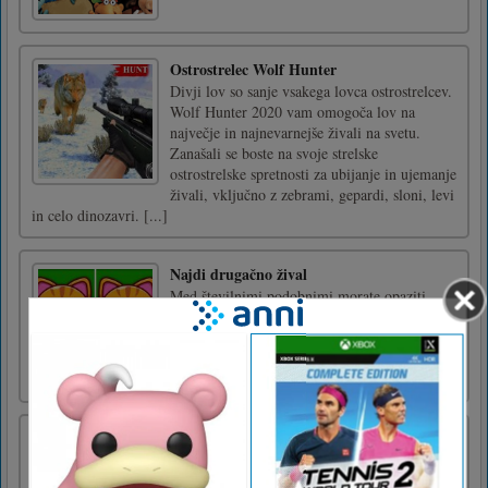
Ostrostrelec Wolf Hunter
Divji lov so sanje vsakega lovca ostrostrelcev.
Wolf Hunter 2020 vam omogoča lov na
največje in najnevarnejše živali na svetu.
Zanašali se boste na svoje strelske
ostrostrelske spretnosti za ubijanje in ujemanje
živali, vključno z zebrami, gepardi, sloni, levi
in celo dinozavri. [...]
Najdi drugačno žival
Med številnimi podobnimi morate opaziti
različne živali, preden zmanjka časa. Kako
hitro ti lahko uspe? Veliko izzivov, ki jih je
treba preizkusiti. IGRAJ ZDAJ!Dotaknite se
druge živali
Sodobni mestni simulator reševalnih vozil
V tej simulatorju igre Ambulance Rescue
Driving 2020 ste dobili vlogo kvalificiranega