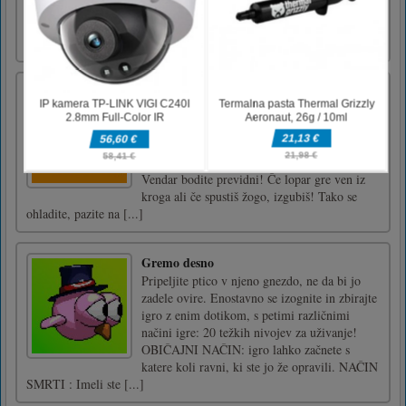
Sniper 3D, priljubljeno brezplačno zabavno
strelsko igro. Bodi enotna vojska, ostrostrelec
...Uporabite miško za igranje
Zadrževanja
KeepUps je digitalna reinkarnacija klasične
igre spretnosti! Poskušajte držati žogo v
zraku, dokler lahko, in preizkusite svoj
občutek za ravnotežje in natančnost do konca!
Vendar bodite previdni! Če lopar gre ven iz
kroga ali če spustiš žogo, izgubiš! Tako se
ohladite, pazite na [...]
Gremo desno
Pripeljite ptico v njeno gnezdo, ne da bi jo
zadele ovire. Enostavno se izognite in zbirajte
igro z enim dotikom, s petimi različnimi
načini igre: 20 težkih nivojev za uživanje!
OBIČAJNI NAČIN: igro lahko začnete s
katere koli ravni, ki ste jo že opravili. NAČIN
SMRTI : Imeli ste [...]