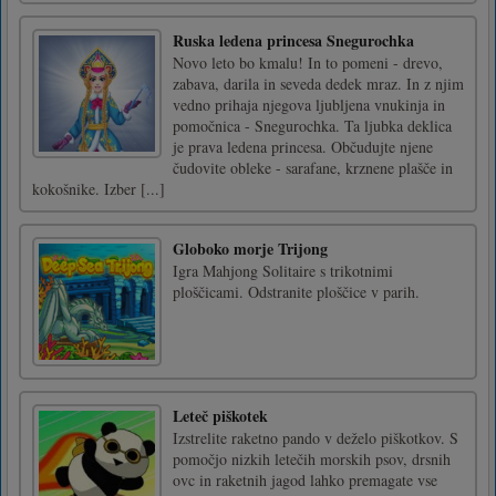
Ruska ledena princesa Snegurochka
Novo leto bo kmalu! In to pomeni - drevo,
zabava, darila in seveda dedek mraz. In z njim
vedno prihaja njegova ljubljena vnukinja in
pomočnica - Snegurochka. Ta ljubka deklica
je prava ledena princesa. Občudujte njene
čudovite obleke - sarafane, krznene plašče in
kokošnike. Izber [...]
Globoko morje Trijong
Igra Mahjong Solitaire s trikotnimi
ploščicami. Odstranite ploščice v parih.
Leteč piškotek
Izstrelite raketno pando v deželo piškotkov. S
pomočjo nizkih letečih morskih psov, drsnih
ovc in raketnih jagod lahko premagate vse