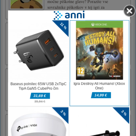
močne piškotne glave? Porazite vse
sovražnike piškotkov v tej igri za
zaganjanje.Uporabite gumb miške!
Truckminator
Ustreli, zdrobi, ubij hordo zombija s svojim
tovornjakom. Kill zombie, zmagati v bitki za
odklepanje več orožja.WASD, puščice, da
premaknete miško, da ustreli ESC in zaustavi
Q, da preide na sekundarno orožje
Ležeča jajca
Ptica želi domov, vendar je na cesti veliko
ovir. Ali lahko ptici varno odidete domov?
Ptica želi domov, vendar je na cesti veliko
ovir. Ali lahko ptici varno odidete domov?
Stickman Sniper 3D
Pokličite najboljšega strelca, puške so
pripravljene na akcijo! Igrajte zdaj Stickman