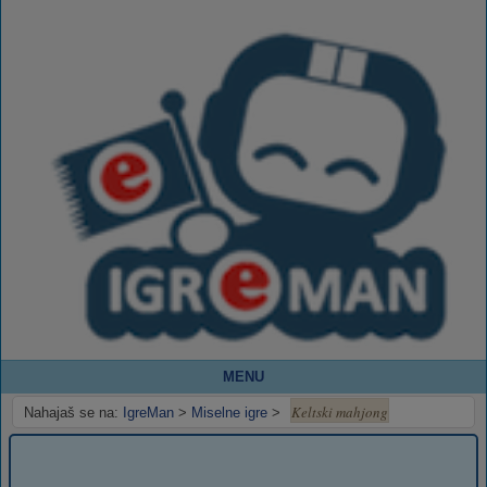
MENU
Keltski mahjong
Nahajaš se na:
IgreMan
>
Miselne igre
>