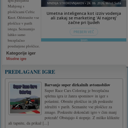
Igra pasijansa
Mahjong s
ploščicami Celtic
Knot. Odstranite vse
ploščice v parih
istega. Seznamijo
lahko samo
brezplačno
poudarjene ploščice.
Kategorije iger
Miselne igre
PREDLAGANE IGRE
Barvanje super dirkalnih avtomobilov
Super Race Cars Coloring je brezplačna
spletna igra iz žanra spominov in iger s
pošastmi. Obrnite ploščice in jih poskusite
združiti v parih. Seznanite vse ploščice za
zmago. Poskusite dokončati igro v čim manj
potezah! Obstajajo 4 stopnje. Z miško kliknite
ali tapnite, da prikaž [...]