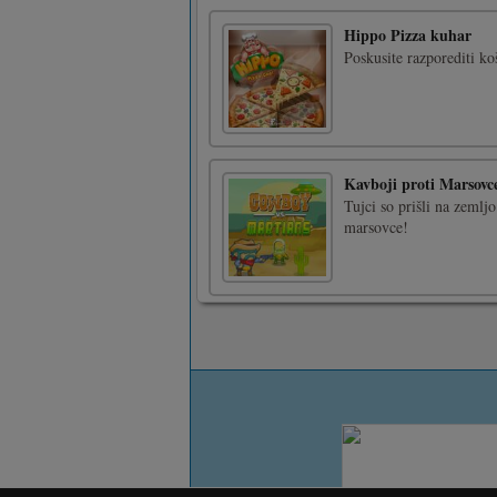
Hippo Pizza kuhar
Poskusite razporediti koš
Kavboji proti Marsov
Tujci so prišli na zemlj
marsovce!