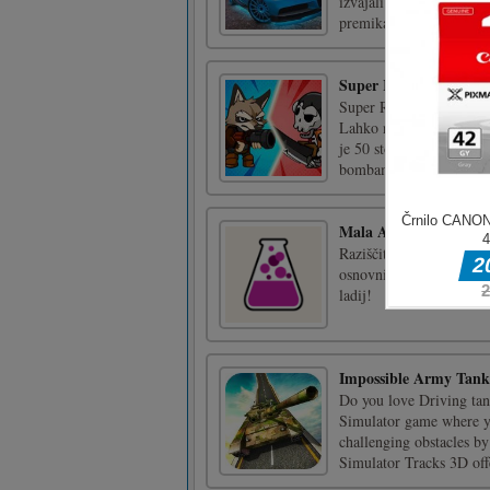
izvajali različne trike 
premikanje
Super Raccoon Run
Super Raccoon Run je p
Lahko nadzorujete oboro
je 50 stopenj, ki jih lah
bombami in pištolami. [.
Mala Alkemija
Raziščite, kaj lahko ust
osnovnimi predmeti in j
ladij!
Impossible Army Tank
Do you love Driving ta
Simulator game where yo
challenging obstacles b
Simulator Tracks 3D offe