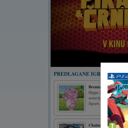
PREDLAGANE IGRE
Brezmadežna žaga
Hippo Jigsaw je nekakšna
sestavljanka, če ste pre
Jigsaw, da vam pokažemo
Chained Bike Racing 