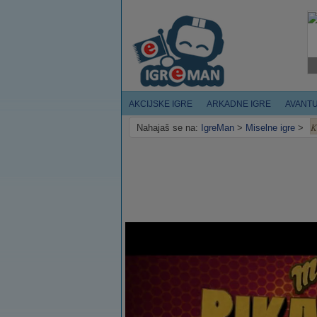
AKCIJSKE IGRE
ARKADNE IGRE
AVANT
K
Nahajaš se na:
IgreMan
>
Miselne igre
>