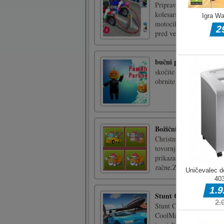
Pripravite se na doživet
kolesarskih dirk. Bodit
motocikla. Strategija igr
pred velikim udarcem z 
bučni parkour
skočite vse platforme in 
obrnite fotoaparat ZC v
Božični spomin na tov
Christmas Trucks Memory
tovornjakov in jih nato č
prikaza položajev tovorn
začne.Za igranje te [...]
Stunt Car Driving Pro
Stunt Car Driving Pro j
CoolMathGamesKids.com,