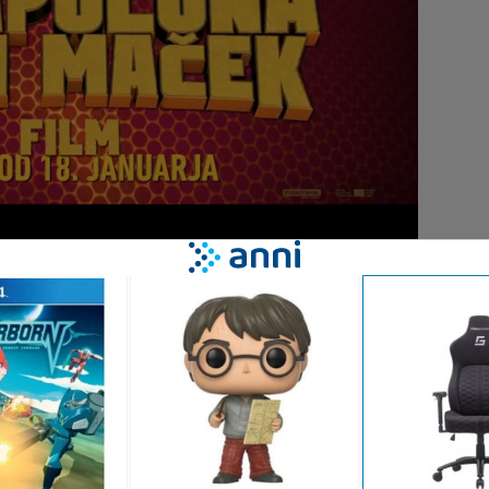
 zanimiva igra za risanje živali iz risanke. Če vas zanima
pričani v svoje sposobnosti. se nam lahko pridružite v Hippo
!Za igranje te igre uporabite miško.
3D