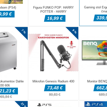
je vznemirljivih podvigov z pustolovščino priklenjenih
e dirkalni tekmec v tem ekstremnem igranju simulacije
e je preprosta, upravljati morate hitrost motorja, da se zaščitite
drugimi o [...]
pridite do konca v tej barviti igri za android in pclevo desno
rti kamero Skok v vesolju
ornjake
 je igra, kjer si morate zapomniti položaje različnih božičnih
im hitreje zadeti. Poskusite preiti vse stopnje te igre. Čas
jakov je kratek. Poskusite si zapomniti več slik, preden se igra
e izjemna igra kaskaderskih avtomobilov podjetja
 kjer boste s svojim avtomobilom vozili čim hitreje in