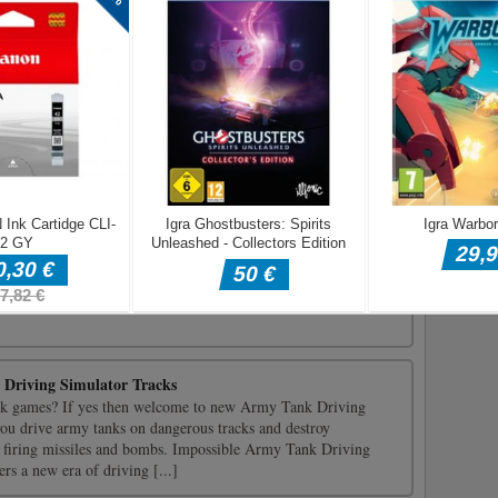
na zankah, drsnikih in neravnih cestah.Puščične tipke ASWD - za
ustolovska igra s stranskim pomikanjem z 2D risanim rakunom.
ženega rakuna, da poiščete skrinjo z zakladom. Na voljo vam
ko izzovete. Srečali se boste z različnimi okostnjaki, s kladivom,
..]
varite z mešanjem preprostih elementov. Začnite s štirimi
ih uporabite za ustvarjanje dinozavrov, samorogov in vesoljskih
 Driving Simulator Tracks
nk games? If yes then welcome to new Army Tank Driving
u drive army tanks on dangerous tracks and destroy
y firing missiles and bombs. Impossible Army Tank Driving
rs a new era of driving [...]