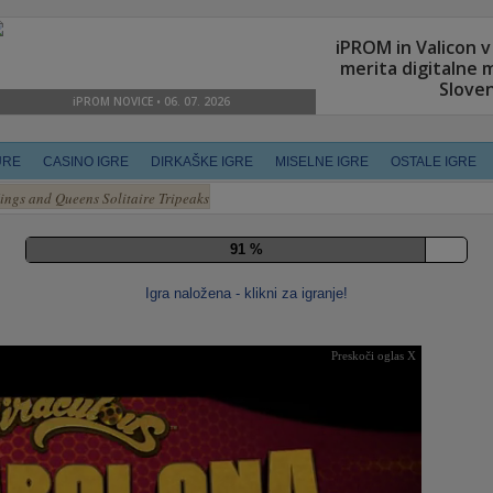
URE
CASINO IGRE
DIRKAŠKE IGRE
MISELNE IGRE
OSTALE IGRE
ings and Queens Solitaire Tripeaks
98 %
Igra naložena - klikni za igranje!
Preskoči oglas X