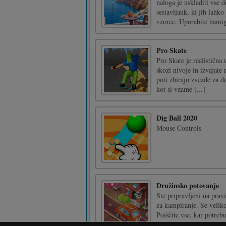
naloga je uskladiti vse d
sestavljank, ki jih lahko
vzorec. Uporabite namige
Pro Skate
Pro Skate je realistična
skozi nivoje in izvajate 
poti zbirajo zvezde za do
kot si vzame [...]
Dig Ball 2020
Mouse Controls
Družinsko potovanje
Ste pripravljeni na pravi
za kampiranje. Še veliko
Poiščite vse, kar potreb
imate vse, kar [...]