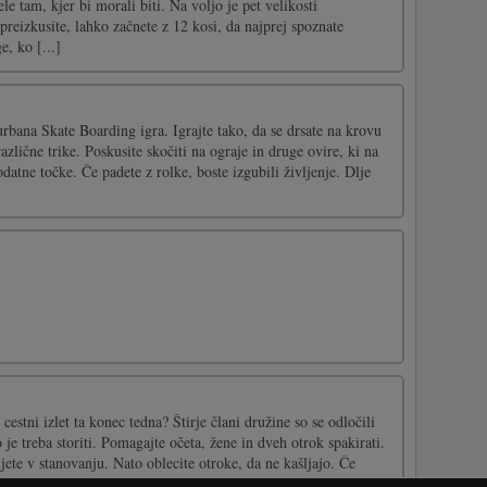
ele tam, kjer bi morali biti. Na voljo je pet velikosti
 preizkusite, lahko začnete z 12 kosi, da najprej spoznate
, ko [...]
 urbana Skate Boarding igra. Igrajte tako, da se drsate na krovu
različne trike. Poskusite skočiti na ograje in druge ovire, ki na
datne točke. Če padete z rolke, boste izgubili življenje. Dlje
 cestni izlet ta konec tedna? Štirje člani družine so se odločili
 je treba storiti. Pomagajte očeta, žene in dveh otrok spakirati.
ujete v stanovanju. Nato oblecite otroke, da ne kašljajo. Če