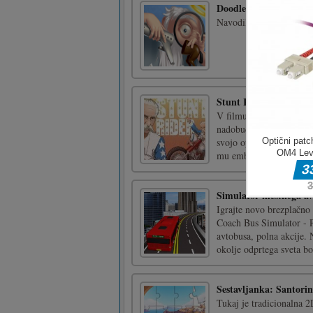
Doodle God 2 Navodil
Navodila za "Doodle Go
Stunt Rider
V filmu Stunt Rider igr
nadobudnega igralca, ki m
svojo opremo in dokažite
mu embalažo do mame! [
Simulator mestnega a
Igrajte novo brezplačno
Coach Bus Simulator - P
avtobusa, polna akcije. 
okolje odprtega sveta bo
Sestavljanka: Santorin
Tukaj je tradicionalna 2