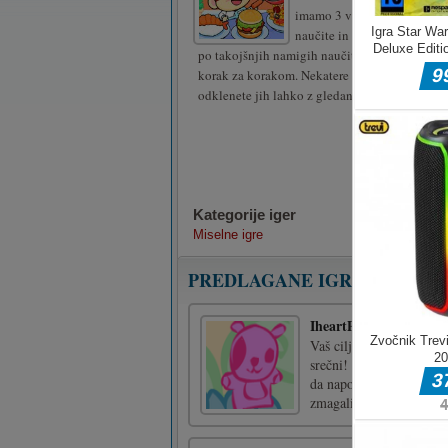
imamo 3 vrste obrokov, ki se
naučite in kuhate. Imate pril
po takojšnjih namigih naučite, kako narediti 
korak za korakom. Nekatere možnosti so zakle
odklenete jih lahko z gledanjem oglasov.
Kategorije iger
Miselne igre
PREDLAGANE IGRE
IheartPanda
Vaš cilj je oskrbovati ža
srečni! Zaženite svoje p
da napolnite PandaCanon.
zmagali! Pritisnite [...]