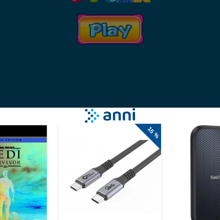
izobraževalna
 2D
anih iger. Zdaj