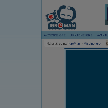
AKCIJSKE IGRE
ARKADNE IGRE
AVANT
K
Nahajaš se na:
IgreMan
>
Miselne igre
>