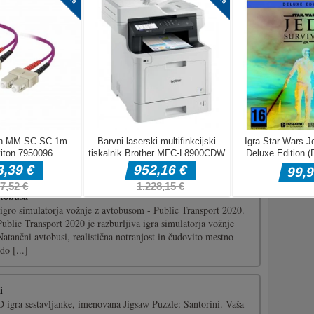
a
d 2".
ate upokojenega voznika kaskaderskega motocikla in novega
isli, da je boljši od vas, da je prišel izziv na vas !! Primite
, da ste še vedno najboljši jahač kaskaderjev vseh časov. Pošlji
...]
vtobusa
 igro simulatorja vožnje z avtobusom - Public Transport 2020.
ublic Transport 2020 je razburljiva igra simulatorja vožnje
Natančni avtobusi, realistična notranjost in čudovito mestno
do [...]
i
D igra sestavljanke, imenovana Jigsaw Puzzle: Santorini. Vaša