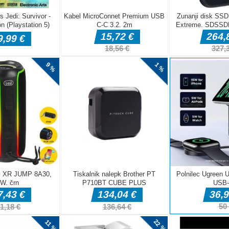
 jih lahko
ožnost, da se
preprost obrok
njene,
lostne ljudi z ljubko roza pandami, da bodo postali ljubeči in
ande iz PandaCanon-a in razširite veselje!Kliknite in zadržite,
Sprostite, da začnete panda.Ko so vsi ljudje veseli, da ste