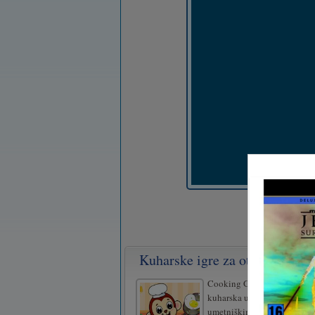
Kuharske igre za otroke
Cooking Games For Kids je 
kuharska ugankarska igra z
umetniškimi animacijami ris