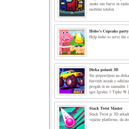
znake iste barve in zas
mobilni telefon
Hoho’s Cupcake party
Help hoho to serve the 
Dirka pošasti 3D
Ste pripravljeni na dirk
barvitih stezah z odličn
progah in ne zamudite 1.
igre Igralec 1 Tipke W [
Stack Twist Master
Stack Twist je 3D arkadna
vijačne platforme, da do