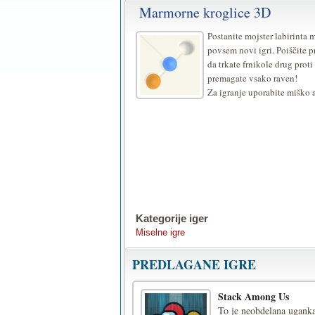
Marmorne kroglice 3D
Postanite mojster labirinta 
povsem novi igri. Poiščite p
da trkate frnikole drug prot
premagate vsako raven!
Za igranje uporabite miško a
Kategorije iger
Miselne igre
PREDLAGANE IGRE
Stack Among Us
To je neobdelana uganka