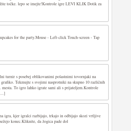
lužite točke. lepo se imejte!Kontrole igre LEVI KLIK Dotik za
cupcakes for the party.Mouse - Left-click Touch-screen - Tap
alni turnir s posebej oblikovanimi pošastnimi tovornjaki na
o grafiko. Tekmujte s svojimi nasprotniki na skupno 10 različnih
 mesta. To igro lahko igrate sami ali s prijateljem.Kontrole
...]
 igra, kjer igralci razbijajo, trkajo in odbijajo skozi vrtljive
sežejo konec.Kliknite, da žogica pade dol