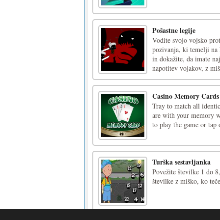
Pošastne legije
Vodite svojo vojsko pro
pozivanja, ki temelji na
in dokažite, da imate na
napotitev vojakov, z miš
Casino Memory Cards
Tray to match all identi
are with your memory wi
to play the game or tap 
Turška sestavljanka
Povežite številke 1 do 8,
številke z miško, ko teč