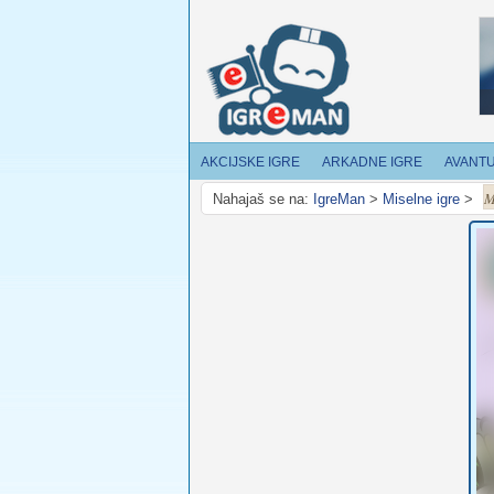
AKCIJSKE IGRE
ARKADNE IGRE
AVANT
M
Nahajaš se na:
IgreMan
>
Miselne igre
>