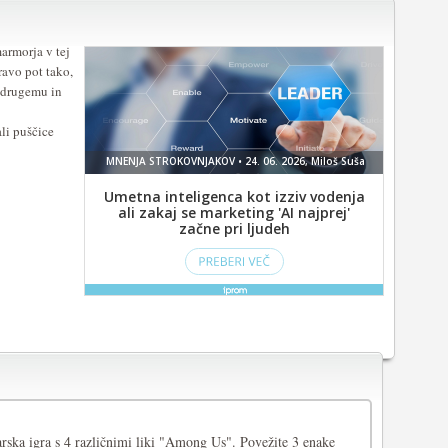
marmorja v tej
ravo pot tako,
i drugemu in
li puščice
rska igra s 4 različnimi liki "Among Us". Povežite 3 enake