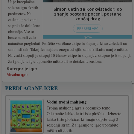
Us je brezplačna
spletna igra skritih
predmetov. Na
zaslonu pred vami
se prikaže določeno
območje. Vse to
boste morali zelo
natančno pregledati. Poiščite vse člane ekipe in sleparje, ki so zbledeli na
samih slikah. Takoj, ko najdete enega od njih, samo kliknite nanj z miško.
Na vsaki stopnji je skupaj 10 članov ekipe in sleparjev, skupno je 6 stopenj.
Za igranje te igre uporabite miško ali se dotaknite zaslona
Kategorije iger
Miselne igre
PREDLAGANE IGRE
Vodni trojni mahjong
Trojna mahjong igra z oceansko temo.
Odstranite lahko le tri iste ploščice. Izberete
lahko tiste ploščice, ki imajo odprte vsaj 2
sosednji strani.Za igranje te igre uporabite
miško ali dotik.