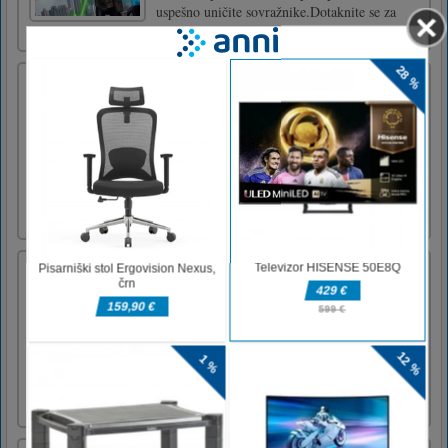
uspešno uničite sovražnike.Dotaknite se za
predvajanje.
Igra pod vodnimi dirkami
Prvič v zgodovini dirk ali simulacij
podvodnih iger vam bo ta podvodna
kolesarska pustolovščina predstavila koncept
iger na srečo, s katerim lahko postavite
svetovne rekorde na področju preživetja na
vodi ali deskarju. Podvodne 3d igre vam dajo
želeni občutek vožnje z neverjetnim [...]
Skoči in zbiraj kovance
Skočite lik do polj in zberite kovance.
Kovanci so rezultat te igre in poskusite zbrati
več kovancev in pridobiti visoko oceno.
Dotaknite se gumba ali preslednico na
tipkovnici ali uporabite ramenske tipke na
igralni ploščici za skok .Uživajte!Dotaknite se
gumba ali pritisnite pr [...]