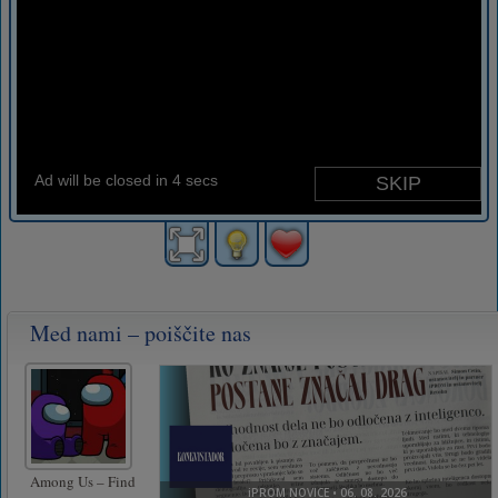
Med nami – poiščite nas
Among Us – Find