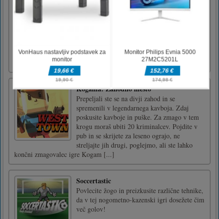
Baby Tiger Care
Lili is the most adorable baby tiger, and now
she can be your pocket pet friend! Take care
of tiny Lili: wash, dress up, feed, play games
and do crafts with her! Don’t forget that she’s
still a baby kitty and needs a lot of
sleep!Mouse or tap to play
Kogama: Zahodno mesto
Prepeljali ste se na divji zahod in se
spremenili v legendarnega kavboja. Zdaj
poskusite kavboje in puške. Za zmago v tem
krogu moraš ubiti 20 kriminalcev. Pojdite v
pub in se skrijete za leseno ograjo, ne
streljajte jih drugi, poglejmo, ali ste lahko
končni zmagovalec igre Kogam [...]
Soccertastic
Povlecite žogo in preizkusite različne tehnike,
da v tej nogometno-kazenski igri dosežete čim
več golov!