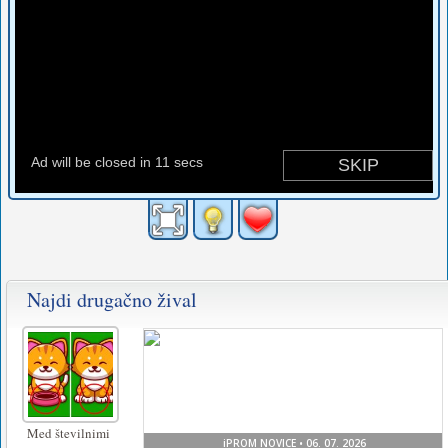
Najdi drugačno žival
Med številnimi