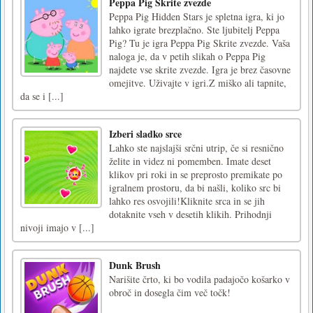
Peppa Pig Skrite zvezde
Peppa Pig Hidden Stars je spletna igra, ki jo
lahko igrate brezplačno. Ste ljubitelj Peppa
Pig? Tu je igra Peppa Pig Skrite zvezde. Vaša
naloga je, da v petih slikah o Peppa Pig
najdete vse skrite zvezde. Igra je brez časovne
omejitve. Uživajte v igri.Z miško ali tapnite,
da se i [...]
Izberi sladko srce
Lahko ste najslajši srčni utrip, če si resnično
želite in videz ni pomemben. Imate deset
klikov pri roki in se preprosto premikate po
igralnem prostoru, da bi našli, koliko src bi
lahko res osvojili!Kliknite srca in se jih
dotaknite vseh v desetih klikih. Prihodnji
nivoji imajo v [...]
Dunk Brush
Narišite črto, ki bo vodila padajočo košarko v
obroč in dosegla čim več točk!