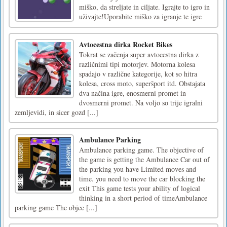
miško, da streljate in ciljate. Igrajte to igro in
uživajte!Uporabite miško za igranje te igre
Avtocestna dirka Rocket Bikes
Tokrat se začenja super avtocestna dirka z
različnimi tipi motorjev. Motorna kolesa
spadajo v različne kategorije, kot so hitra
kolesa, cross moto, superšport itd. Obstajata
dva načina igre, enosmerni promet in
dvosmerni promet. Na voljo so trije igralni
zemljevidi, in sicer gozd [...]
Ambulance Parking
Ambulance parking game. The objective of
the game is getting the Ambulance Car out of
the parking you have Limited moves and
time. you need to move the car blocking the
exit This game tests your ability of logical
thinking in a short period of timeAmbulance
parking game The objec [...]