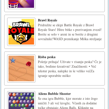
Brawl Royale
Pridružite se ekipi Battle Royale z Brawl
Royale Stars! Hitre bitke s prerivanjem zvezd!
Borite se solo v areni in se borite z drugimi
sovražniki!WASD premikanje Miška streljanje
Risba peska
Poletje prihaja! Uživate v risanju peska? Če je
tako, bodimo kreativni! Značilnosti: • Več
tekstur peska, nalepke in še veliko večZa
igranje uporabite miško
Aliens Bubble Shooter
Še ena igra Bubble, kjer morate z isto žogo
uničiti 3 ali več kroglic. Včasih za dodatne
točke obstajajo Aliens Balls. Kliknite na