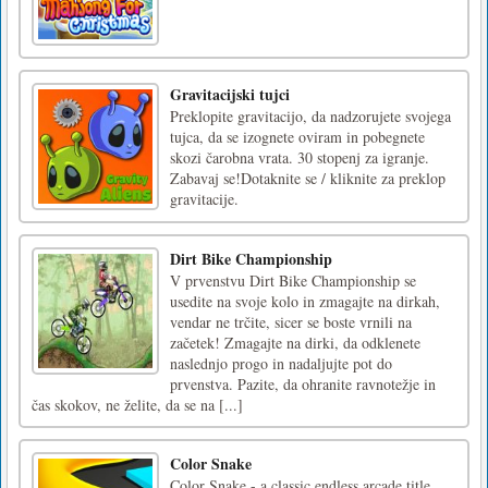
Gravitacijski tujci
Preklopite gravitacijo, da nadzorujete svojega
tujca, da se izognete oviram in pobegnete
skozi čarobna vrata. 30 stopenj za igranje.
Zabavaj se!Dotaknite se / kliknite za preklop
gravitacije.
Dirt Bike Championship
V prvenstvu Dirt Bike Championship se
usedite na svoje kolo in zmagajte na dirkah,
vendar ne trčite, sicer se boste vrnili na
začetek! Zmagajte na dirki, da odklenete
naslednjo progo in nadaljujte pot do
prvenstva. Pazite, da ohranite ravnotežje in
čas skokov, ne želite, da se na [...]
Color Snake
Color Snake - a classic endless arcade title.