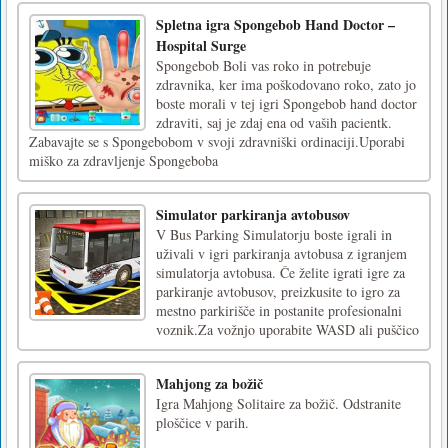
Spletna igra Spongebob Hand Doctor –
Hospital Surge
Spongebob Boli vas roko in potrebuje
zdravnika, ker ima poškodovano roko, zato jo
boste morali v tej igri Spongebob hand doctor
zdraviti, saj je zdaj ena od vaših pacientk.
Zabavajte se s Spongebobom v svoji zdravniški ordinaciji.Uporabi
miško za zdravljenje Spongeboba
Simulator parkiranja avtobusov
V Bus Parking Simulatorju boste igrali in
uživali v igri parkiranja avtobusa z igranjem
simulatorja avtobusa. Če želite igrati igre za
parkiranje avtobusov, preizkusite to igro za
mestno parkirišče in postanite profesionalni
voznik.Za vožnjo uporabite WASD ali puščico
Mahjong za božič
Igra Mahjong Solitaire za božič. Odstranite
ploščice v parih.