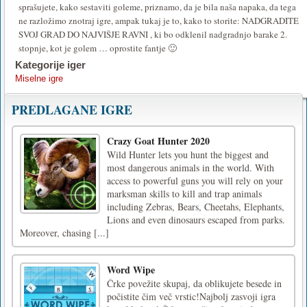
sprašujete, kako sestaviti goleme, priznamo, da je bila naša napaka, da tega
ne razložimo znotraj igre, ampak tukaj je to, kako to storite: NADGRADITE
SVOJ GRAD DO NAJVIŠJE RAVNI , ki bo odklenil nadgradnjo barake 2.
stopnje, kot je golem … oprostite fantje 🙂
Kategorije iger
Miselne igre
PREDLAGANE IGRE
Crazy Goat Hunter 2020
Wild Hunter lets you hunt the biggest and
most dangerous animals in the world. With
access to powerful guns you will rely on your
marksman skills to kill and trap animals
including Zebras, Bears, Cheetahs, Elephants,
Lions and even dinosaurs escaped from parks.
Moreover, chasing [...]
Word Wipe
Črke povežite skupaj, da oblikujete besede in
počistite čim več vrstic!Najbolj zasvoji igra