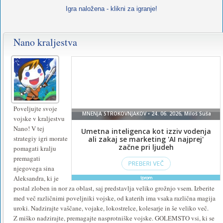
Igra naložena - klikni za igranje!
Nano kraljestva
Za
igranje
te
igre
namestite
Poveljujte svoje
vojske v kraljestvu
ali
Nano! V tej
vklopite
strategiy igri morate
pomagati kralju
Flash
.
premagati
njegovega sina
Aleksandra, ki je
postal zloben in nor za oblast, saj predstavlja veliko grožnjo vsem. Izberite
med več različnimi poveljniki vojske, od katerih ima vsaka različna magija
uroki. Nadzirajte vaščane, vojake, lokostrelce, kolesarje in še veliko več.
Z miško nadzirajte, premagajte nasprotniške vojske. GOLEMSTO vsi, ki se