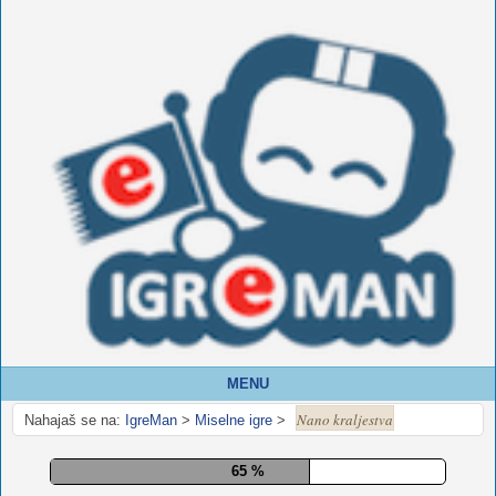
MENU
Nano kraljestva
Nahajaš se na:
IgreMan
>
Miselne igre
>
70 %