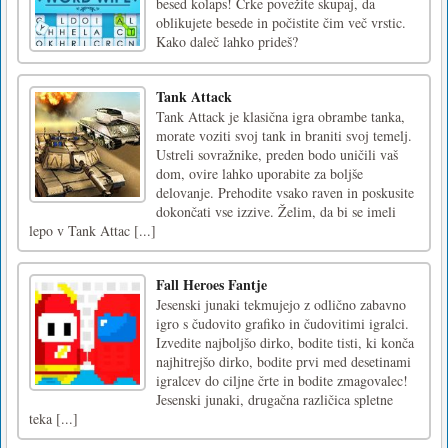
besed kolaps! Črke povežite skupaj, da
oblikujete besede in počistite čim več vrstic.
Kako daleč lahko prideš?
Tank Attack
Tank Attack je klasična igra obrambe tanka,
morate voziti svoj tank in braniti svoj temelj.
Ustreli sovražnike, preden bodo uničili vaš
dom, ovire lahko uporabite za boljše
delovanje. Prehodite vsako raven in poskusite
dokončati vse izzive. Želim, da bi se imeli
lepo v Tank Attac [...]
Fall Heroes Fantje
Jesenski junaki tekmujejo z odlično zabavno
igro s čudovito grafiko in čudovitimi igralci.
Izvedite najboljšo dirko, bodite tisti, ki konča
najhitrejšo dirko, bodite prvi med desetinami
igralcev do ciljne črte in bodite zmagovalec!
Jesenski junaki, drugačna različica spletne
teka [...]