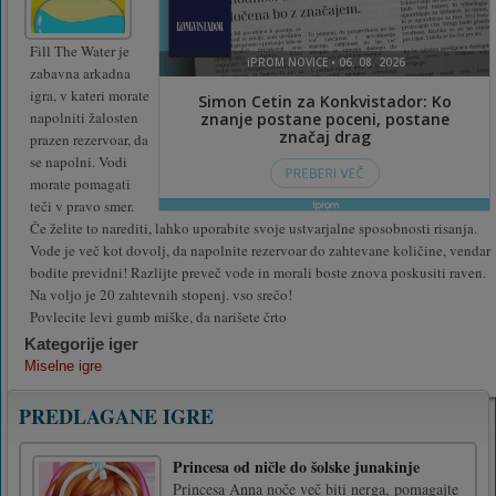
Fill The Water je
zabavna arkadna
igra, v kateri morate
napolniti žalosten
prazen rezervoar, da
se napolni. Vodi
morate pomagati
teči v pravo smer.
Če želite to narediti, lahko uporabite svoje ustvarjalne sposobnosti risanja.
Vode je več kot dovolj, da napolnite rezervoar do zahtevane količine, vendar
bodite previdni! Razlijte preveč vode in morali boste znova poskusiti raven.
Na voljo je 20 zahtevnih stopenj. vso srečo!
Povlecite levi gumb miške, da narišete črto
Kategorije iger
Miselne igre
PREDLAGANE IGRE
Princesa od ničle do šolske junakinje
Princesa Anna noče več biti nerga, pomagajte