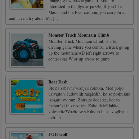
image jigsaw puzzle game. If you are
interested in the jigsaw puzzle, if you like
Masha and the Bear cartoon, you can join us
and have a try about Ma [...]
Monster Truck Mountain Climb
Monster Truck Mountain Climb is a fun
driving game where you control a truck going
up the mountain!AD left right arrows to
control car W or up arrow to jump
Boat Dash
Ste na zabavni vožnji s čolnom. Med potjo
uživajte v čudovitih razgledih, ko se poskušate
izogniti oviram. Zbirajte dodatke, kot so
mehurčki in zvezdice. Kako daleč lahko
kolesarite?Vozite se s čolnom in se izogibajte
oviram
FOG Golf