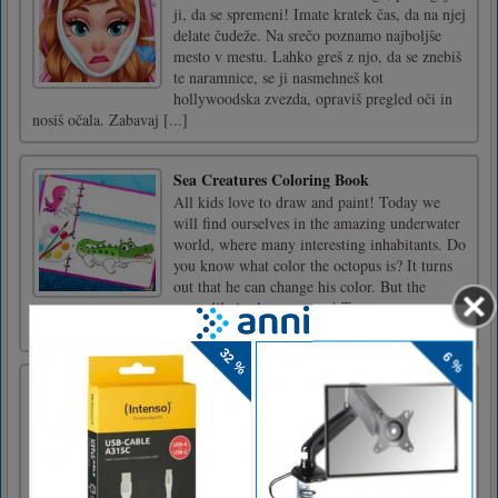
ji, da se spremeni! Imate kratek čas, da na njej
delate čudeže. Na srečo poznamo najboljše
mesto v mestu. Lahko greš z njo, da se znebiš
te naramnice, se ji nasmehneš kot
hollywoodska zvezda, opraviš pregled oči in
nosiš očala. Zabavaj [...]
Sea Creatures Coloring Book
All kids love to draw and paint! Today we
will find ourselves in the amazing underwater
world, where many interesting inhabitants. Do
you know what color the octopus is? It turns
out that he can change his color. But the
crocodile is always green! Test your
knowledge by coloring [...]
Polnjenje kroglic
Kako igrati Ball Fill Povlecite, da prilagodite
in odbijete žoge, da napolnite Bucket.
Napolnite vsa vedra s kroglicami, da dosežete
raven navzgorNapolnite vedra tako, da
povlecite ploščico v pravi položaj in tapnite