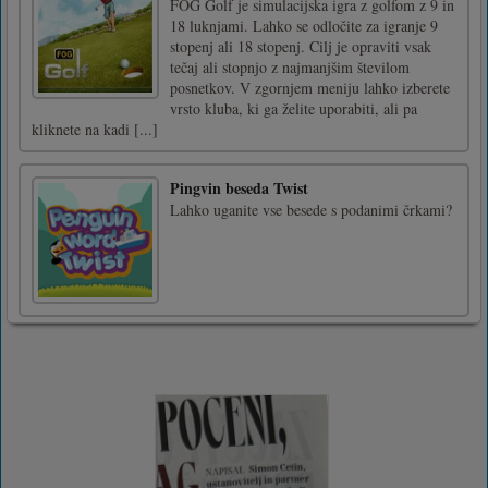
FOG Golf je simulacijska igra z golfom z 9 in
18 luknjami. Lahko se odločite za igranje 9
stopenj ali 18 stopenj. Cilj je opraviti vsak
tečaj ali stopnjo z najmanjšim številom
posnetkov. V zgornjem meniju lahko izberete
vrsto kluba, ki ga želite uporabiti, ali pa
kliknete na kadi [...]
Pingvin beseda Twist
Lahko uganite vse besede s podanimi črkami?