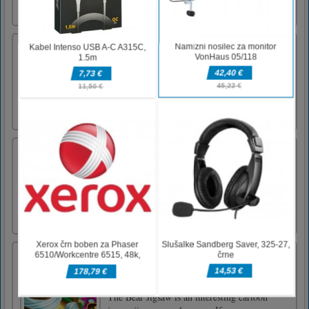
držite, da streljate kroglice
Freecell božič
Freecell za božič. Vse kartice premaknite v
skladu s klasičnimi pravili o prosti celici.
Spužva SpongeBob
SpongeBob Sniper je spongebob igra s
točkami in kliki, uporabite miško in povečajte
Spongebob ter kliknite, dokler jih ne najdete
vsi.Z miško poiščite gobico
Masha and the Bear Jigsaw
Masha and the Bear Jigsaw Puzzle is an online
game that you can play for free. Masha And
The Bear Jigsaw is an interesting cartoon