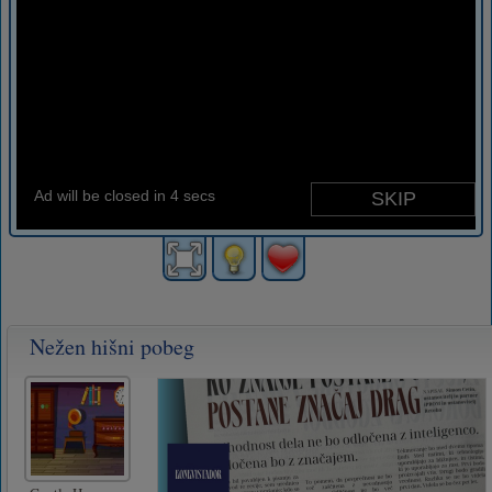
Nežen hišni pobeg