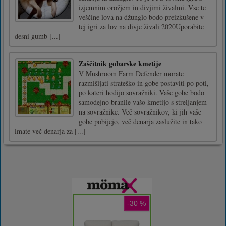
izjemnim orožjem in divjimi živalmi. Vse te
veščine lova na džunglo bodo preizkušene v
tej igri za lov na divje živali 2020Uporabite
desni gumb [...]
Zaščitnik gobarske kmetije
V Mushroom Farm Defender morate
razmišljati strateško in gobe postaviti po poti,
po kateri hodijo sovražniki. Vaše gobe bodo
samodejno branile vašo kmetijo s streljanjem
na sovražnike. Več sovražnikov, ki jih vaše
gobe pobijejo, več denarja zaslužite in tako
imate več denarja za [...]