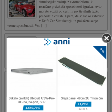
simulacijska vožnja z avtomobilom, ki
resnično preizkuša sposobnosti igralca. Avto
morate voziti po cesti in po številnih težko
prehodnih cestah. Upam, da se lahko zabavate
v Drift Car Simulatorju in pokažete svoje
vozne sposobnosti. Vso [...]
Vobble Boss
Wobble Boss je zabavna igra, kjer mora
igralec pobegniti iz pisarne!Uporabite puščice
ali povlecite za nadzor znaka
RAZBIJ MRAVLJE
SMASH ANTS je arkadna igra, kjer morate
razbiti vse mravlje, ki pridejo s poti, in jim ne
dovoliti, da pobegnejo. Ta igra je igra za
sprostitev stresa, medtem ko razbijate vse
male mravlje, ki potujejo na majhni mizi. Če
iz mize pustite, da pobegnejo več kot 3
mravlje, ste izgubi [...]