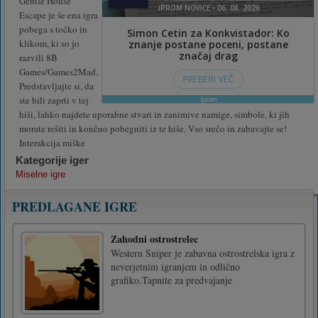
Gentle House
Escape je še ena igra
pobega s točko in
klikom, ki so jo
razvili 8B
Games/Games2Mad.
Predstavljajte si, da
ste bili zaprti v tej
hiši, lahko najdete uporabne stvari in zanimive namige, simbole, ki jih
morate rešiti in končno pobegniti iz te hiše. Vso srečo in zabavajte se!
Interakcija miške
Kategorije iger
Miselne igre
PREDLAGANE IGRE
Zahodni ostrostrelec
Western Sniper je zabavna ostrostrelska igra z
neverjetnim igranjem in odlično
grafiko.Tapnite za predvajanje