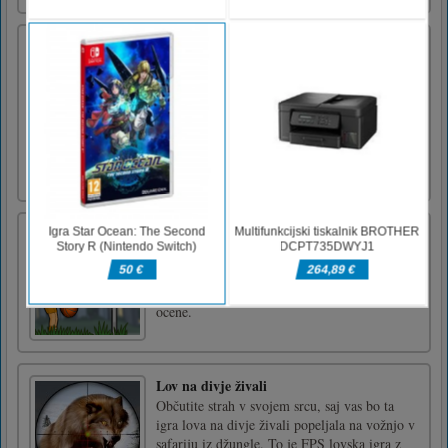
Ben 10 Alien
Ali ljubiš bena? Ste nori oboževalci bentn
aliena? ben Super Hero boy Transform to
Heatblast, humungousaur, ghostfreak, Four
Arms, Swampfire, Big Chill, Diamondhead,
Shocksquatch, XLR8 omnitrix, Omniverse,
gwen tennyson, Vilgax, kevin levin,
benmummy, You are Alien Ben Heatblast [...]
Košarice
Več Ballsy zabave in iger, tokrat s
košarkami.V vsakem košu dosežite rezultat.
To storite čim hitreje za medalje in visoke
ocene.
Lov na divje živali
Občutite strah v svojem srcu, saj vas bo ta
igra lova na divje živali popeljala na vožnjo v
safariju iz džungle. To je FPS lovska igra z