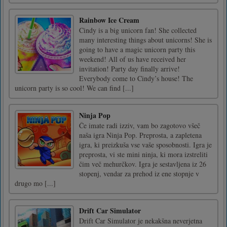
Rainbow Ice Cream
Cindy is a big unicorn fan! She collected
many interesting things about unicorns! She is
going to have a magic unicorn party this
weekend! All of us have received her
invitation! Party day finally arrive!
Everybody come to Cindy’s house! The
unicorn party is so cool! We can find [...]
Ninja Pop
Če imate radi izziv, vam bo zagotovo všeč
naša igra Ninja Pop. Preprosta, a zapletena
igra, ki preizkuša vse vaše sposobnosti. Igra je
preprosta, vi ste mini ninja, ki mora izstreliti
čim več mehurčkov. Igra je sestavljena iz 26
stopenj, vendar za prehod iz ene stopnje v
drugo mo [...]
Drift Car Simulator
Drift Car Simulator je nekakšna neverjetna