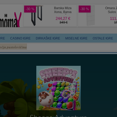
URE
CASINO IGRE
DIRKAŠKE IGRE
MISELNE IGRE
OSTALE IGRE
včja pustolovščina