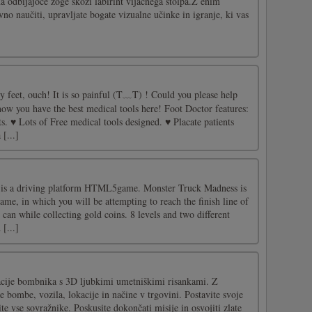
a odbijajoče žoge skozi labirint vijačnega stolpa.Z enim
vno naučiti, upravljate bogate vizualne učinke in igranje, ki vas
 feet, ouch! It is so painful (T﹏T) ! Could you please help
now you have the best medical tools here! Foot Doctor features:
ts. ♥ Lots of Free medical tools designed. ♥ Placate patients
[...]
is a driving platform HTML5game. Monster Truck Madness is
ame, in which you will be attempting to reach the finish line of
u can while collecting gold coins. 8 levels and two different
[...]
acije bombnika s 3D ljubkimi umetniškimi risankami. Z
 bombe, vozila, lokacije in načine v trgovini. Postavite svoje
te vse sovražnike. Poskusite dokončati misije in osvojiti zlate