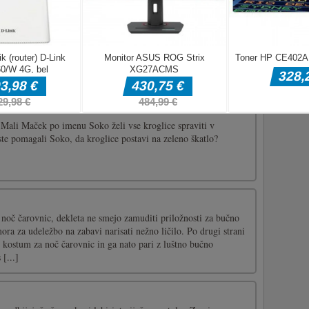
o
e 2D uganka o parkiranju avtomobilov. Potrebujemo te, da
to zbežal s parkirišča na vsaki ravni. Imate priložnost izzvati
u. V trgovini imamo za vas 12 avtomobilskih preoblek.
nce, da ji [...]
! Mali Maček po imenu Soko želi vse kroglice spraviti v
ste pomagali Soko, da kroglice postavi na zeleno škatlo?
 noč čarovnic, dekleta ne smejo zamuditi priložnosti za bučno
ora za udeležbo na zabavi narisati nežno ličilo. Po drugi strani
e kostum za noč čarovnic in ga nato pari z luštno bučno
 [...]