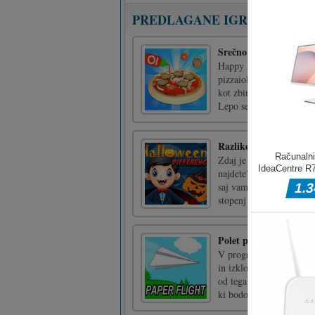
PREDLAGANE IGRE
Srečno Pizzaiolo
Happy Pizzaiolo je arkad
pizzaiolu ste kuhar, ki 
kot zbiranje nagrad Tak
Lepo se imejte pri razisk
Razlike v noči čarovni
Zdaj je noč čarovnic, za
najdete? So zabavni mode
saj vam bo pomagala izb
stopenj in 7 razlik, [...]
Polet papirja
V programu Paper Flight 
in izklopom ventilatorje
od tega, kako daleč so n
ki bodo zagotovo [...]