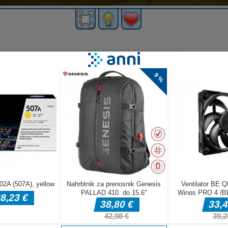
 blokov
iz polja
lje