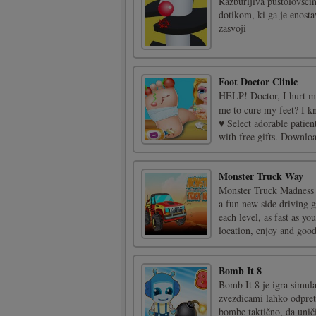
Razburljiva pustolovščin
dotikom, ki ga je enosta
zasvoji
Foot Doctor Clinic
HELP! Doctor, I hurt my
me to cure my feet? I k
♥ Select adorable patien
with free gifts. Downloa 
Monster Truck Way
Monster Truck Madness 
a fun new side driving g
each level, as fast as yo
location, enjoy and good 
Bomb It 8
Bomb It 8 je igra simul
zvezdicami lahko odprete
bombe taktično, da uniči