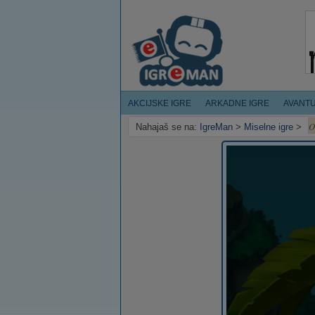
AKCIJSKE IGRE
ARKADNE IGRE
AVANT
O
Nahajaš se na:
IgreMan
>
Miselne igre
>