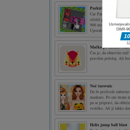
Parkirišče odblokiran
Car Parking Unblocked j
očistiš pot, da bo VIP av
900 stopenj o parkiranj
Uporabite zaslužene kova
Mačka po imenu Soko
Čas je, da obnovite red
pravilen položaj. Ali bo
Noč čarovnic
Da bi preživele zabavno
maskaro. Po eni strani m
pa se pripravi, da obleč
svetilko. Ali ji lahko das
Helix jump ball blast