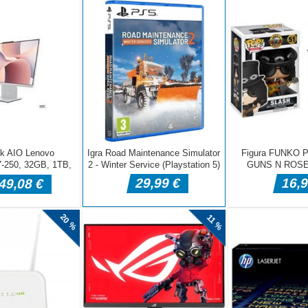
na igra za kuhanje pice s 3D risanimi modeli in okolji. V
je najet za dokončanje naročil strank. Tako dokončanje naročil
eout bo ponudilo denar za odklepanje več predmetov v trgovini.
 [...]
c
bavajmo se! Za temi slikami so majhne razlike. Ali jih lahko
li, s katerimi se lahko igrate. Igra, ki je zabavna in poučna,
oljšati svoje sposobnosti opazovanja in koncentracije. Imate 10
je cilj igre leteti s papirnatim letalom skozi ravni z vklopom
v in drugih naprav. Poskusite nadzorovati svojo hitrost, odvisno
aslednje ovire. Bodite previdni pri plamenih in drugih stvareh,