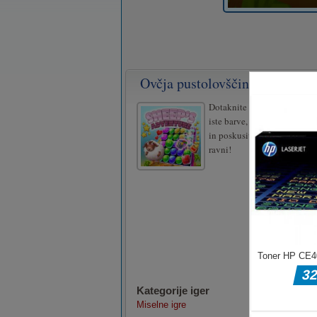
Ovčja pustolovščina
Dotaknite se skupine vsaj 3
iste barve, da jih odstranite 
in poskusite izpolniti vse ci
ravni!
Kategorije iger
Miselne igre