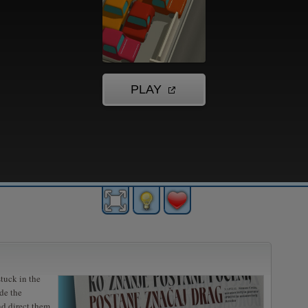
tuck in the
de the
nd direct them