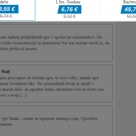
nosti!
 ene najbolj priljubljenih iger v zgodovini računalnikov. Na
a veliko koncentracije in pozornosti.Vse kar morate storiti je, da
okler plošča ni prazna.
 Wolf
e pravzaprav ni strelska igra, ki lovi volke, ampak igra
imi živalskimi liki. Več prestrašenih živali je ujetih v
 morate hišo, da zgradite lastno obrambno črto in živite čim
ve s svoji [...]
 igri Snake, vendar ne ugriznite lastnega repa. Uporabite
zaslonu.