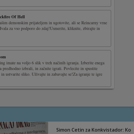
ckfire Of Hell
našim demonskim prijateljem in ugotovite, ali se Reincarny vrne
vala za vso podporo do zdaj!Usmerite, kliknite, zbirajte in
lnom
ing imate na voljo 6 slik v treh načinih igranja. Izberite enega
a predhodno izbrali, in začnite igrati. Povlecite in spustite
in ustvarite sliko. Uživajte in zabavajte se!Za igranje te igre