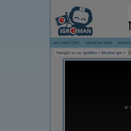
AKCIJSKE IGRE
ARKADNE IGRE
AVANT
P
Nahajaš se na:
IgreMan
>
Miselne igre
>