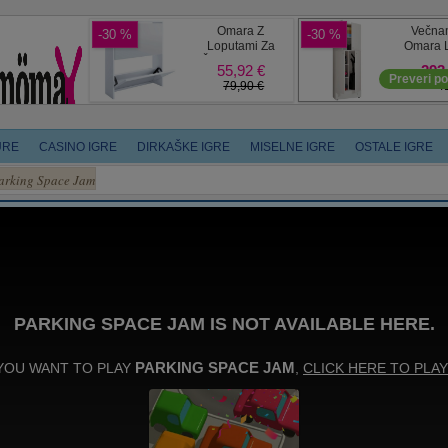
URE
CASINO IGRE
DIRKAŠKE IGRE
MISELNE IGRE
OSTALE IGRE
arking Space Jam