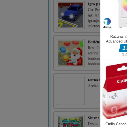
Igra parkiranja avtom
Car Parking Game: Car G
igri lahko igrate načine
igranje. V 3D-realističn
spletnega bonusa, da prej
Božična uganka
Resnično je pravi čas za 
sestavljanko na božično
bonbonov, dokler ne dobi
bonbone; ali naredite čok
testna igra 2
Archer proti lokostrelc
Sluzna cesta
Drsite, izogibajte se i