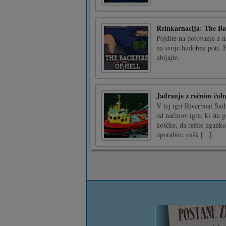
Reinkarnacija: The Ba
Pojdite na potovanje z 
na svoje hudobne poti. H
ubijajte.
Jadranje z rečnim čo
V tej igri Riverboat Sail
od načinov igre, ki ste g
koščke, da rešite uganko 
uporabite mišk [...]