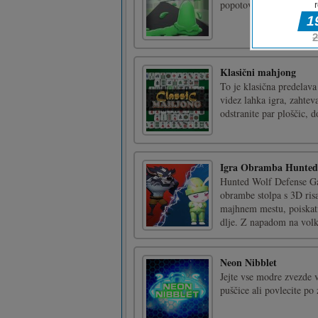
popotovanju rasti in agil
Klasični mahjong
To je klasična predelava
videz lahka igra, zahtev
odstranite par ploščic, d
Igra Obramba Hunted
Hunted Wolf Defense Gam
obrambe stolpa s 3D risan
majhnem mestu, poiskati
dlje. Z napadom na volko
Neon Nibblet
Jejte vse modre zvezde v
puščice ali povlecite po 