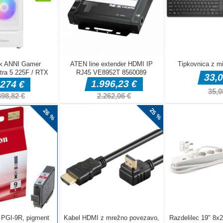
obilov: Igra avtomobilov 3D
ame 3D je čista igra simulacije parkiranja avtomobilov. V eni
 Challenge, Parking in Lorry. Vsak način ima 40 stopenj za
em okolju osvojite dodatne kovance iz kolesa, znaka in
 kupite [...]
veselje, ko igrate božično sestavljanko. Zabavajte se s to
 temo. Z danim številom potez zberite skupine treh enakih
te strank. Zberete lahko štiri enake bonbone in dobite slečene
ola [...]
uKrmilje: miška
n prevladujte po živahni poti v Slime Road – vrhunskem 3D