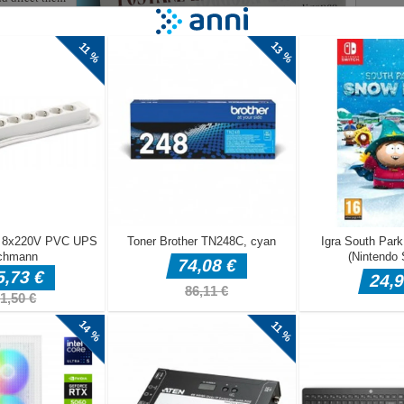
er the Parking
will play
s!
nje mask
karnevale in se zabava! Najlepše pri karnevalih je to, da so
stnem karnevalu smo za vas pripravili slikanje mask. Te maske
otivi. lepo se imejte!LEVI KLIK