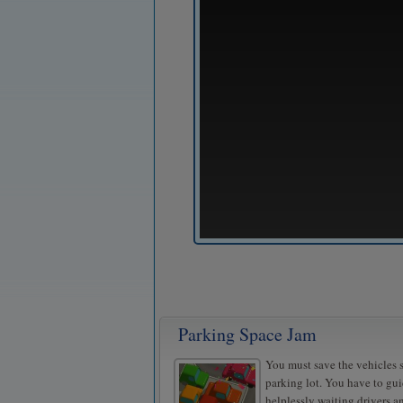
Parking Space Jam
You must save the vehicles s
parking lot. You have to gui
helplessly waiting drivers a