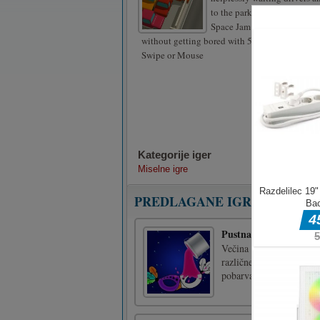
to the parking lot exit. Mast
Space Jam game, which you 
without getting bored with 50+ different level
Swipe or Mouse
Kategorije iger
Miselne igre
PREDLAGANE IGRE
Pustna zabava: barva
Večina nas rada hodi na 
različne igre. V tem pu
pobarvaj z različnimi m