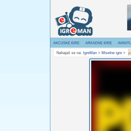
AKCIJSKE IGRE
ARKADNE IGRE
AVANT
p
Nahajaš se na:
IgreMan
>
Miselne igre
>