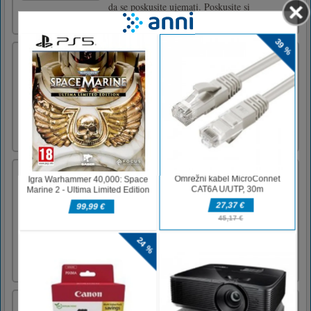
da se poskusite ujemati. Poskusite si
zapomniti, katera sl [...]
Digital Vehicles Jigsaw Puzzle 2
Drag and drop the all picture pieces to their
exact locations to complete the pictures of the
digital vehicles. The game comes with 8
pictures and three difficulties: 2x3, 3x4, 4x6.
Use mouse to play this html5 jigsaw puzzle
games.
Square Run z brezplačnimi igrami
Square Run je arkadna igra s 3D-kockami, ki
se pomika s ptico in teče po kvadratih. Vaša
naloga je priti do ciljne zastavice z
izpuščanjem blokov. Na voljo je 9 preoblek,
ki jih lahko odklenete in uporabite. Z
gledanjem oglasov je na voljo uporaba 3 vrst
orodij. Zberite čim več z [...]
Baby Talking Tom Bathing