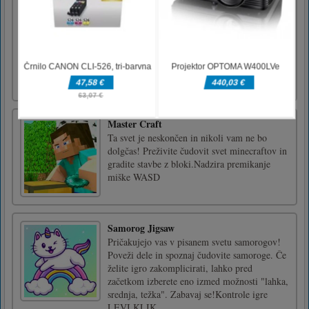
It is bath time for Talking Tom in this kitten
care game and you will need to look after him
as well as you can. This is a professional
bathing salon for cats so take Tom through all
the stations and towards the end, he will be
squeaky clean. Remember that his coat should
be brus [...]
Master Craft
Ta svet je neskončen in nikoli vam ne bo
dolgčas! Preživite čudovit svet minecraftov in
gradite stavbe z bloki.Nadzira premikanje
miške WASD
Samorog Jigsaw
Pričakujejo vas v pisanem svetu samorogov!
Poveži dele in spoznaj čudovite samoroge. Če
želite igro zakomplicirati, lahko pred
začetkom izberete eno izmed možnosti "lahka,
srednja, težka". Zabavaj se!Kontrole igre
LEVI KLIK