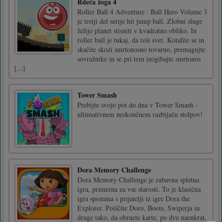
Rdeča žoga 4
Roller Ball 4 Adventure : Ball Hero Volume 3
je tretji del serije hit jump ball. Zlobni sluge
želijo planet stisniti v kvadratno obliko. In
roller ball je tukaj, da reši svet. Kotalite se in
skačite skozi smrtonosno tovarno, premagujte
sovražnike in se pri tem izogibajte smrtonos
[...]
Tower Smash
Prebijte svojo pot do dna v Tower Smash -
ultimativnem neskončnem razbijaču stolpov!
Dora Memory Challenge
Dora Memory Challenge je zabavna spletna
igra, primerna za vse starosti. To je klasična
igra spomina s prijatelji iz igre Dora the
Explorer. Poiščite Doro, Boots, Swiperja in
druge tako, da obrnete karte, po dve naenkrat,