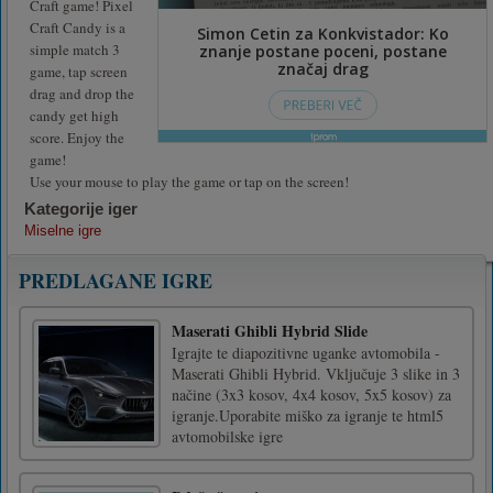
Craft game! Pixel
Craft Candy is a
simple match 3
game, tap screen
drag and drop the
candy get high
score. Enjoy the
game!
Use your mouse to play the game or tap on the screen!
Kategorije iger
Miselne igre
PREDLAGANE IGRE
Maserati Ghibli Hybrid Slide
Igrajte te diapozitivne uganke avtomobila -
Maserati Ghibli Hybrid. Vključuje 3 slike in 3
načine (3x3 kosov, 4x4 kosov, 5x5 kosov) za
igranje.Uporabite miško za igranje te html5
avtomobilske igre