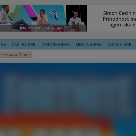
URE
CASINO IGRE
DIRKAŠKE IGRE
MISELNE IGRE
OSTALE IGRE
obarvanka Fortnite