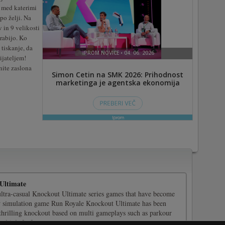
, med katerimi
 po želji. Na
 in 9 velikosti
rabijo. Ko
tiskanje, da
ijateljem!
nite zaslona
Ultimate
ultra-casual Knockout Ultimate series games that have become
w simulation game Run Royale Knockout Ultimate has been
is thrilling knockout based on multi gameplays such as parkour
ltipla [...]