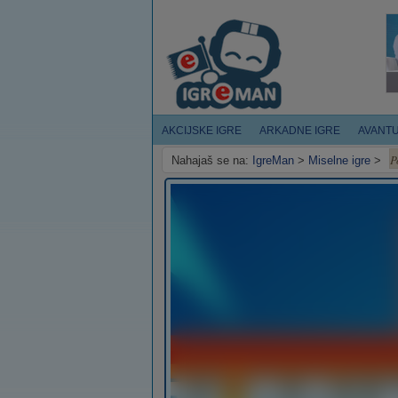
AKCIJSKE IGRE
ARKADNE IGRE
AVANT
P
Nahajaš se na:
IgreMan
>
Miselne igre
>