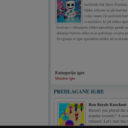
različnih slik likov Fortnite
lahko izbirate in jih barvate
voljo imate 24 različnih barv
svinčnikov, ki jih lahko upo
končajo s slikanjem, lahko uporabijo gumb za 
shranijo barvno sliko in jo pokažejo svojim pr
Za igranje te igre uporabite miško ali se dotak
Kategorije iger
Miselne igre
PREDLAGANE IGRE
Run Royale Knockout 
Haven't you played the 
popular recently? A ne
released. Let's start th
plus dodge plus racing mu