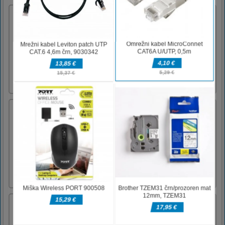
Muscle Car Robot
Muscle Car Robot je nekakšna neverjetna igra
robotskih in avtomobilskih vojn. Igralci
morajo s tipkovnico nadzorovati superjunaka,
da bi ubili sovražnike in jih branili. Če se nam
želite pridružiti, bi morali imeti odlične
spretnosti. Upam, da se boste lahko zabavali v
Muscle Car [...]
Čudovit virtualni pes
Naj vam predstavimo Dudduja, našega novega
psa! Je super prijazen pes, ki živi v čudovitem
svetu, polnem zabave in dogodivščin.
Postanite del Duddujevega vsakdana in
zgradite pravo prijateljstvo s svojim novim
virtualnim hišnim ljubljenčkom.Miško ali
tapnite za igranje.
Barvanje pingvinčkov
Baby Penguin Coloring je ljubka igra
barvanja. V tej igri boste pobarvali strani z