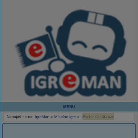
MENU
Pocket Car Master
Nahajaš se na:
IgreMan
>
Miselne igre
>