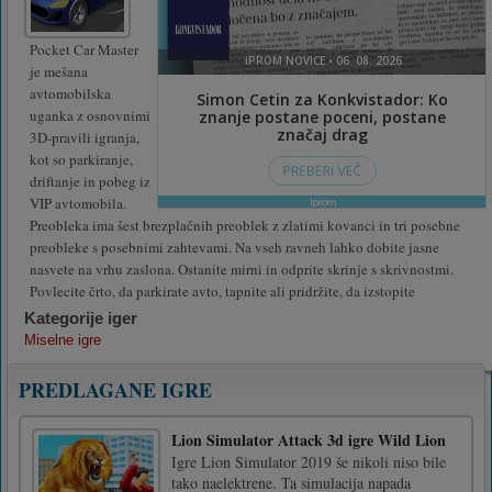
Pocket Car Master
je mešana
avtomobilska
uganka z osnovnimi
3D-pravili igranja,
kot so parkiranje,
driftanje in pobeg iz
VIP avtomobila.
Preobleka ima šest brezplačnih preoblek z zlatimi kovanci in tri posebne
preobleke s posebnimi zahtevami. Na vseh ravneh lahko dobite jasne
nasvete na vrhu zaslona. Ostanite mirni in odprite skrinje s skrivnostmi.
Povlecite črto, da parkirate avto, tapnite ali pridržite, da izstopite
Kategorije iger
Miselne igre
PREDLAGANE IGRE
Lion Simulator Attack 3d igre Wild Lion
Igre Lion Simulator 2019 še nikoli niso bile
tako naelektrene. Ta simulacija napada