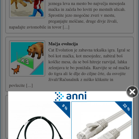
jeznega leva na mesto bo največja mesojeda
mačka in začela bo loviti po mestnih ulicah.
Sprostite jezo mogočne zveri v mestu,
preganjajte meščane, druge divje živali,
napadajte avtomobile in tovor [...]
Mačja evolucija
Cat Evolution je zabavna tekaška igra. Igral se
boš kot mačka, kot mesojedec, nabiral boš
koščke mesa, da se boš hitreje razvijal, lahka
zelenjava te bo ponižala. Razvijte se od mačke
do tigra ali še dlje do ciljne črte, da osvojite
živali!Računalnik z miško kliknite in
povlecite [...]
Chainy Chisai srednjeveški
Chainy Chisai Medieval je fantastična
pustolovska verižna reakcija! Naj drobna bitja
eksplodirajo, kupite nadgradnje in postanite
pravi Chisai mojster!