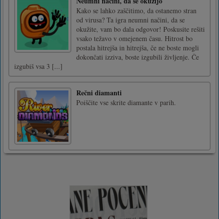
Neumni načini, da se okužijo
Kako se lahko zaščitimo, da ostanemo stran
od virusa? Ta igra neumni načini, da se
okužite, vam bo dala odgovor! Poskusite rešiti
vsako težavo v omejenem času. Hitrost bo
postala hitrejša in hitrejša, če ne boste mogli
dokončati izziva, boste izgubili življenje. Če
izgubiš vsa 3 [...]
Rečni diamanti
Poiščite vse skrite diamante v parih.