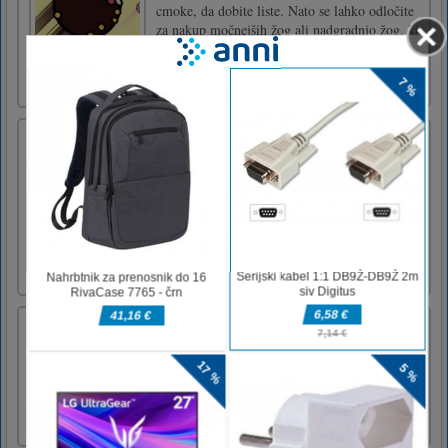
cmoke, da dobite liste. Nato se lahko odločite
za nakup močnejših žog ali nadgradnjo žog, ki
jih imate. Je zelo sproščujoče, samo opazuješ,
kako ti jajca samodejno poskakujejo. Zberimo
vse [...]
Wobble Boss Escape
Wobble Man Escape pomaga agentu, da
pobegne iz pisarne in odklene nove like.
Enostaven za igranje Težko obvladati.
Enostaven nadzor za igranje: - Izogibajte se
kameri - Zberite denar - Skrijte se pred
policijoEnostaven za igranje Premikajte
igralno palico za nadzor gibanja igralc [...]
Hex PuzzleGuys
Connect 4 hexagons of the same color, it's that
simple!Drag and drop pieces and connect at
least 4 hexagons of the same color When you
get out of space the game is over luckily you
can always restart it