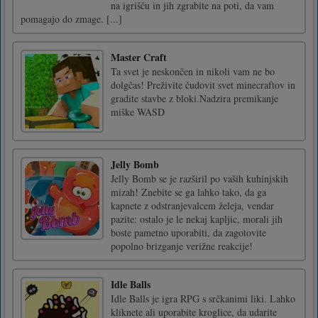
na igrišču in jih zgrabite na poti, da vam
pomagajo do zmage. [...]
Master Craft
Ta svet je neskončen in nikoli vam ne bo
dolgčas! Preživite čudovit svet minecraftov in
gradite stavbe z bloki.Nadzira premikanje
miške WASD
Jelly Bomb
Jelly Bomb se je razširil po vaših kuhinjskih
mizah! Znebite se ga lahko tako, da ga
kapnete z odstranjevalcem želeja, vendar
pazite: ostalo je le nekaj kapljic, morali jih
boste pametno uporabiti, da zagotovite
popolno brizganje verižne reakcije!
Idle Balls
Idle Balls je igra RPG s srčkanimi liki. Lahko
kliknete ali uporabite kroglice, da udarite