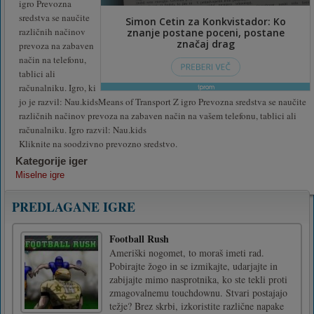
igro Prevozna
sredstva se naučite
različnih načinov
prevoza na zabaven
način na telefonu,
tablici ali
računalniku. Igro, ki
jo je razvil: Nau.kidsMeans of Transport Z igro Prevozna sredstva se naučite
različnih načinov prevoza na zabaven način na vašem telefonu, tablici ali
računalniku. Igro razvil: Nau.kids
Kliknite na soodzivno prevozno sredstvo.
Kategorije iger
Miselne igre
PREDLAGANE IGRE
Football Rush
Ameriški nogomet, to moraš imeti rad.
Pobirajte žogo in se izmikajte, udarjajte in
zabijajte mimo nasprotnika, ko ste tekli proti
zmagovalnemu touchdownu. Stvari postajajo
težje? Brez skrbi, izkoristite različne napake