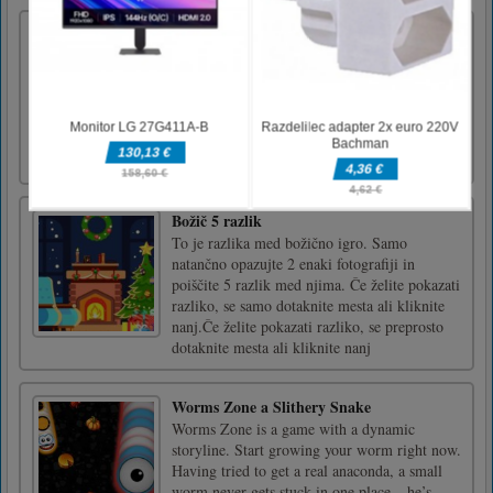
Piščančja ljubezen
Piščančja ljubezen - kjer prevzamete nadzor
nad pogumnim piščancem. V tej igri boste
nadzirali piščanca, ki bo moral skozi težko
pot, potovati v nevarnem svetu, polnem zlih
trolov. Poslanstvo je najti svojo ljubezen in se
rešiti pred nevarnim.miška ali zaslon na dotik
Božič 5 razlik
To je razlika med božično igro. Samo
natančno opazujte 2 enaki fotografiji in
poiščite 5 razlik med njima. Če želite pokazati
razliko, se samo dotaknite mesta ali kliknite
nanj.Če želite pokazati razliko, se preprosto
dotaknite mesta ali kliknite nanj
Worms Zone a Slithery Snake
Worms Zone is a game with a dynamic
storyline. Start growing your worm right now.
Having tried to get a real anaconda, a small
worm never gets stuck in one place – he’s