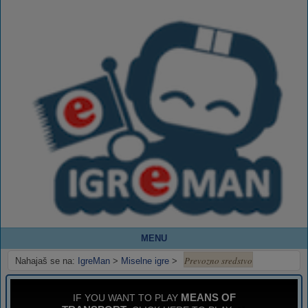
MENU
Prevozno sredstvo
Nahajaš se na:
IgreMan
>
Miselne igre
>