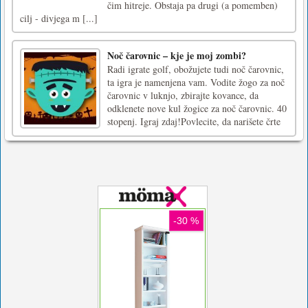
čim hitreje. Obstaja pa drugi (a pomemben)
cilj - divjega m [...]
Noč čarovnic – kje je moj zombi?
Radi igrate golf, obožujete tudi noč čarovnic,
ta igra je namenjena vam. Vodite žogo za noč
čarovnic v luknjo, zbirajte kovance, da
odklenete nove kul žogice za noč čarovnic. 40
stopenj. Igraj zdaj!Povlecite, da narišete črte