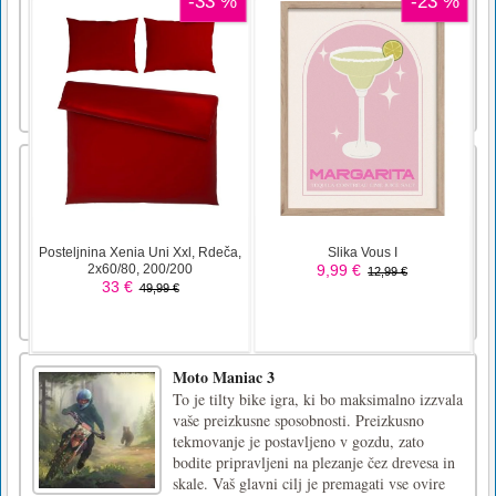
Ferrari Super Cars Slide
Igrajte to diapozitivno puzzle igre ferrari
super avtomobilov. Vsebuje 3 slike in 3
načine igranja.Za igranje te igre avtomobila
html5 uporabite miško
Jump Box Hero
Play Jump Box Hero , Keep Your Jump Box
Safe, Do Not Crash With Spikes, Keep The
Box In Your Control, Jump Jump Up The
High Jump Box Hero is a game that require
player to keep the box floating and get highest
score. Target for the diamonds and score high
while playing jump box he [...]
Moto Maniac 3
To je tilty bike igra, ki bo maksimalno izzvala
vaše preizkusne sposobnosti. Preizkusno
tekmovanje je postavljeno v gozdu, zato
bodite pripravljeni na plezanje čez drevesa in
skale. Vaš glavni cilj je premagati vse ovire