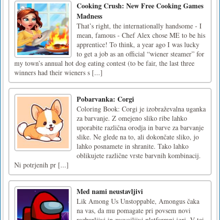
Cooking Crush: New Free Cooking Games
Madness
That’s right, the internationally handsome - I
mean, famous - Chef Alex chose ME to be his
apprentice! To think, a year ago I was lucky
to get a job as an official “wiener steamer” for
my town’s annual hot dog eating contest (to be fair, the last three
winners had their wieners s [...]
Pobarvanka: Corgi
Coloring Book: Corgi je izobraževalna uganka
za barvanje. Z omejeno sliko ribe lahko
uporabite različna orodja in barve za barvanje
slike. Ne glede na to, ali dokončate sliko, jo
lahko posnamete in shranite. Tako lahko
oblikujete različne vrste barvnih kombinacij.
Ni potrjenih pr [...]
Med nami neustavljivi
Lik Among Us Unstoppable, Amongus čaka
na vas, da mu pomagate pri povsem novi
razburljivi in zasvojljivi platformni igri. V tej