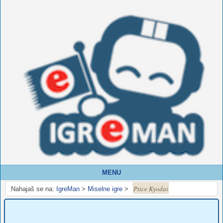
MENU
Ptice Kyodai
Nahajaš se na:
IgreMan
>
Miselne igre
>