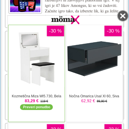
igri je 47 likov Amongus, ki so vsi čudoviti.
Začnite igro tako, da izberete lik, ki ga želite,
in eno od treh stopenj ter uživajte v
pustolovščini.Levi [...]
Prehranski spomin
Kliknite kartice, da se prikaže ikona hrane.
Zapomnite si, da se boste lahko ujemali s
podobnimi kartami. Povežite vse karte na
plošči, da dokončate raven.Za igranje te igre
uporabite miško ali sledilno ploščico.
Fluttershy Fly
Fluttershy Fly je igra s stranskim pomikom,
kjer igralec nadzoruje Fluttershy. Poletite s
Fluttershyjem, kolikor lahko, ne da bi udarili
v katero koli oviro in sovražnike. Imate 3
zdravja. Zbirajte kovance in zdravje, da boste
nadaljevali. Pritisnite "Preslednico" ali L [...]