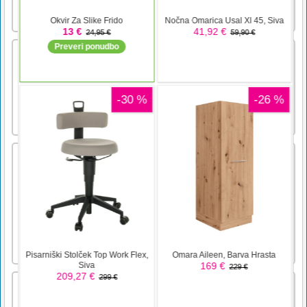
the castle and took Juliet away to a hidden
tower far away from [...]
2048 NLP
2048 igra z NLP-ji. Trčite NLP, da jim
omogočite rast. Dosezite zastavljeni cilj.
Kitajska vodna zmajska sestavljanka
Kitajska igra Water Dragon Jigsaw je
brezplačna spletna igra v žanru sestavljanke.
Za predvajanje imate 6 slik v treh načinih.
Izberite enega od načinov za igro, ki ste ga
predhodno izbrali, in začnite igrati. Povlecite
in spustite koščke, da razrešite sestavljanko in
ustvarite s [...]
Yatzy Classic
Igrajte priljubljeno igro s kockami Yatzy in