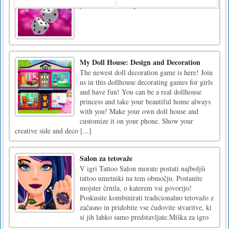
poskusite v 13 krogih zbrati čim več točk!
My Doll House: Design and Decoration
The newest doll decoration game is here! Join
us in this dollhouse decorating games for girls
and have fun! You can be a real dollhouse
princess and take your beautiful home always
with you! Make your own doll house and
customize it on your phone. Show your
creative side and deco [...]
Salon za tetovaže
V igri Tattoo Salon morate postati najboljši
tattoo umetniki na tem območju. Postanite
mojster črnila, o katerem vsi govorijo!
Poskusite kombinirati tradicionalno tetovažo z
začasno in pridobite vse čudovite stvaritve, ki
si jih lahko samo predstavljate.Miška za igro