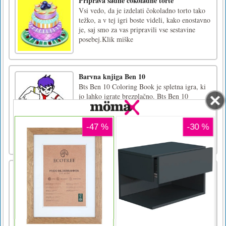
Priprava sadne čokoladne torte
Vsi vedo, da je izdelati čokoladno torto tako
težko, a v tej igri boste videli, kako enostavno
je, saj smo za vas pripravili vse sestavine
posebej.Klik miške
Barvna knjiga Ben 10
Bts Ben 10 Coloring Book je spletna igra, ki
jo lahko igrate brezplačno. Bts Ben 10
Coloring Book je zasvoji igra barvanja za
dojenčke in otroke. Predvajate jo lahko v
katerem koli prostem času. Izbirate lahko med
štirimi slikami, vse o Benu 10. Pokažite nam
svojo kreacijo in pob [...]
Long Hair Princess Hair Salon
Once upon a time, there was a kingdom in
fairyland ruled by the beloved Prince Christos
and Princess Juliet. Princess Juliet was
beautiful with golden magic long hair. One
day before their wedding, a witch broke into