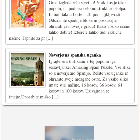
Grad izgleda zelo spretno! Vsak kos je tako
popoln, da podpira celotno strukturo stolpa.
In tudi takrat boste našli pomanjkljivosti!
Odstranite spodnje bloke in poskušajte
ohraniti ravnovesje gradu! Kako visoko oceno
lahko dobite! Izberete lahko tudi različne
načine!Tapnite za pr [...]
Neverjetna španska uganka
Igrajte se s 6 slikami v tej popolni igri
sestavljanke: Amazing Spain Puzzle. Vse slike
so z neverjetno Španijo. Rešite vse uganke in
ohranite svoje možgane ostre. Za vsako sliko
imate štiri načine, 16 kosov, 36 kosov, 64
kosov in 100 kosov. Uživajte in se
imejte.Uporabite miško [...]