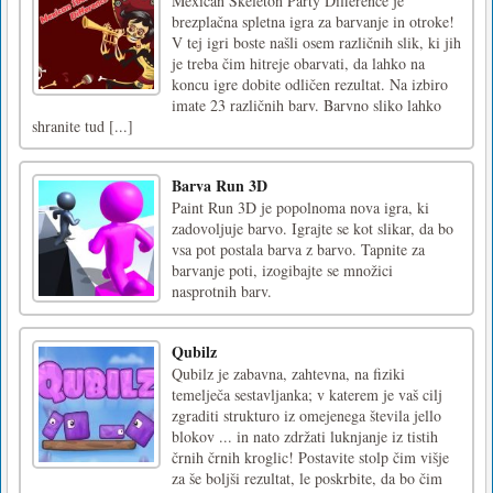
Mexican Skeleton Party Difference je
brezplačna spletna igra za barvanje in otroke!
V tej igri boste našli osem različnih slik, ki jih
je treba čim hitreje obarvati, da lahko na
koncu igre dobite odličen rezultat. Na izbiro
imate 23 različnih barv. Barvno sliko lahko
shranite tud [...]
Barva Run 3D
Paint Run 3D je popolnoma nova igra, ki
zadovoljuje barvo. Igrajte se kot slikar, da bo
vsa pot postala barva z barvo. Tapnite za
barvanje poti, izogibajte se množici
nasprotnih barv.
Qubilz
Qubilz je zabavna, zahtevna, na fiziki
temelječa sestavljanka; v katerem je vaš cilj
zgraditi strukturo iz omejenega števila jello
blokov ... in nato zdržati luknjanje iz tistih
črnih črnih kroglic! Postavite stolp čim višje
za še boljši rezultat, le poskrbite, da bo čim