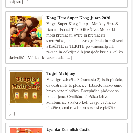
bolj sta [...]
Kong Hero Super Kong Jump 2020
V igri Super Kong Jump - Monkey Bros &
Banana Forest Tale IGRAŠ kot Mono, ki
mora premagati ovire in premagati
sovražnike, da najde svojega brata in reši svet.
SKAČITE in TEKITE po vznemirljivih
ravneh in odkrijte dih jemajoče kraje z veliko
skrivališči. Velikanski zavojevalc [...]
Trojni Mahjong
V tej igri združite 3 (namesto 2) istih ploščic,
da odstranite te ploščice. Izberete lahko samo
brezplačne ploščice. Brezplačne ploščice so
poudarjene. Cvetlično ploščico lahko
kombinirate s katero koli drugo cvetlično
ploščico, enako velja za sezonske ploščice.
[...]
Uganka Demolish Castle