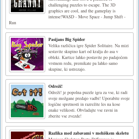
challenging puzzles to escape. The 3D
graphics are cool, and the gameplay is
intense!WASD - Move Space - Jump Shift -
Run
Pasijans Big Spider
Velika različica igre Spider Solitaire. Na mizi
sestavite skupino kart od kralja do asa v
obleki. Kartice lahko postavite po padajočem
vrstnem redu, premikate pa lahko samo
skupine, ki ustrezajo.
Odreži!
Odreži! je popolna puzzle igra za vse, ki radi
svoje možgane predajo vadbi! Uporabite svoje
logične spretnosti in razrežite les na kose
enake velikosti. Obvladajte vse ravni in
zberite vse zvezde!
Razlika med zabavami v mehiškem skeletu