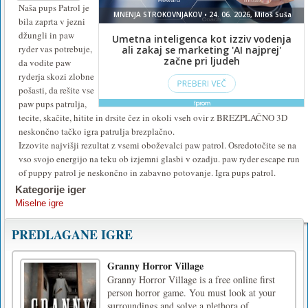
Naša pups Patrol je
bila zaprta v jezni
džungli in paw
ryder vas potrebuje,
da vodite paw
ryderja skozi zlobne
pošasti, da rešite vse
paw pups patrulja,
tecite, skačite, hitite in drsite čez in okoli vseh ovir z BREZPLAČNO 3D
neskončno tačko igra patrulja brezplačno.
Izzovite najvišji rezultat z vsemi oboževalci paw patrol. Osredotočite se na
vso svojo energijo na teku ob izjemni glasbi v ozadju. paw ryder escape run
of puppy patrol je neskončno in zabavno potovanje. Igra pups patrol.
Kategorije iger
Miselne igre
PREDLAGANE IGRE
Granny Horror Village
Granny Horror Village is a free online first
person horror game. You must look at your
surroundings and solve a plethora of