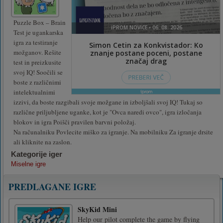
Puzzle Box – Brain
Test je ugankarska
igra za testiranje
možganov. Rešite
test in preizkusite
svoj IQ! Soočili se
boste z različnimi
intelektualnimi
izzivi, da boste razgibali svoje možgane in izboljšali svoj IQ! Tukaj so
različne priljubljene uganke, kot je "Ovca naredi ovco", igra izločanja
blokov in igra Poišči pravilen barvni položaj.
Na računalniku Povlecite miško za igranje. Na mobilniku Za igranje drsite
ali kliknite na zaslon.
Kategorije iger
Miselne igre
PREDLAGANE IGRE
SkyKid Mini
Help our pilot complete the game by flying