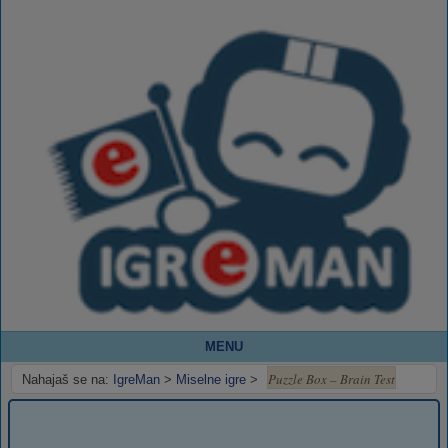
MENU
Puzzle Box – Brain Test
Nahajaš se na:
IgreMan
>
Miselne igre
>