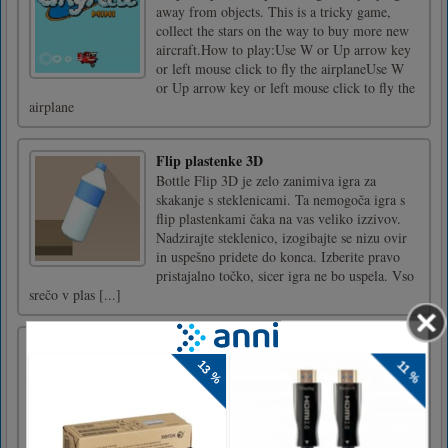
away from objects. This is a tricky game,
collect the stars on the way to buy more new
aircraft.How to play:Use W or Up arrow key
or left mouse click to fly the airplaneUse W
or Up arrow key or left mouse click to fly the
airplane
Flip plastenke 3D
Bottle Flip 3D je zelo zanimiva igra za
skakanje s steklenicami. Ta nemogoča igra s
flip plastenkami čaka na vas veliko izzivov.
Nadzirajte steklenico, izogibajte se nizu ovir
in uspešno pridete do konca. Izberite pravo
pristajalno točko, sicer igra ne bo uspela. Vso
srečo v plas [...]
Poberi me
Ste si kdaj želeli biti voznik skupnega
prevoza? Pobirajte in oddajajte stranke, da
zaslužite denar in se dvignete na raven.
Raziščite svet.- Tapnite in držite za vožnjo -
Spustite za zaviranje - Izogibajte se trčenju -