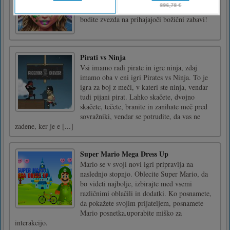
tretma, nataknite si eleganten puder v prahu in
bodite zvezda na prihajajoči božični zabavi!
Pirati vs Ninja
Vsi imamo radi pirate in igre ninja, zdaj
imamo oba v eni igri Pirates vs Ninja. To je
igra za boj z meči, v kateri ste ninja, vendar
tudi pijani pirat. Lahko skačete, dvojno
skačete, tečete, branite in zanihate meč pred
sovražniki, vendar se potrudite, da vas ne
zadene, ker je e [...]
Super Mario Mega Dress Up
Mario se v svoji novi igri pripravlja na
naslednjo stopnjo. Oblecite Super Mario, da
bo videti najbolje, izbirajte med vsemi
različnimi oblačili in dodatki. Ko posnamete,
da pokažete svojim prijateljem, posnamete
Mario posnetka.uporabite miško za
interakcijo.