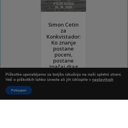
Piškotke uporabljamo za boljšo izkušnjo na naši spletni strani.
Več o piškotkih lahko izveste ali jih izklopite v
nastavitvah
Potrjujem