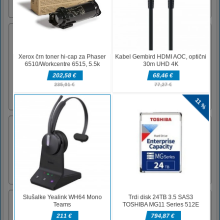
Zberite denar in odklenite kul avtomobile
999
Pacienta pravočasno odpeljite v bolnišnico.
Ujemite prave predmete za spodbudo in se
izogibajte drugim voznikom na cesti, pa tudi
različnim oviram ali tvegate, da se
poškodujete brez popravila.Pospešite s
puščično tipko navzgor ali preslednico ali
drugimi puščičnimi tipkami za pr [...]
Super Loom: Triple Single
Bodite kreativni in tkajte enega izmed
priljubljenih trakov za statve - tokrat s trojnim
posamičnim vzorcem! Poiščite popolno
barvno kombinacijo in okrasite zapestnico z
luštnimi čari.
Zimska ličila
Vaša je naloga, da ustvarite najboljši božični
videz od vseh! Privoščite si čarobni spa