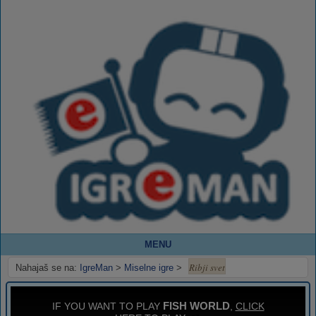
MENU
Ribji svet
Nahajaš se na:
IgreMan
>
Miselne igre
>