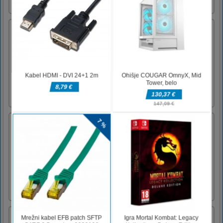
Battle Hero
Igrajmo lepo obrambno igro! V igri vašega
strelca napadajo drugi sovražniki. Zaščititi
morate svojega strelca! Poskusite uničiti čim
več sovražnikov. Zberite več kovancev, da
nadgradite svoje orožje. Vso
srečo!Upravljanje igralca z miško in levim
klikom za streljanje in uničenje [...]
Gleeful Girl Escape
Gleeful Girl Escape je igra pobega s točko in
klikom, ki jo je razvil 8BGames.
Predstavljajte si, da ste šli v hišo dekleta, da
bi se igrali z njo. Ko ste šli tja; začela je teči;
nenadoma je ostala ujeta v tej hiši. Poiščite
nekaj skritih predmetov, da rešite nekaj
zanimivih nam [...]
Sprejmite sestavljanko za hišne ljubljenčke