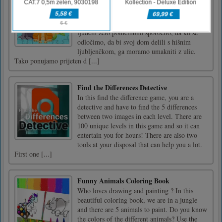
Posvojite hišnega ljubljenčka, hej fantje,
imate radi živali, kajne? Potem vas bo ta žival
prijazna uganka zanimala. V tej uganki je
ljudem zelo pomembno sporočilo, da ko se
odločimo, da bi svoj dom delili s hišnim
ljubljenčkom, ga moramo umakniti z ulic.
Tako ponujamo prijeten d [...]
Find the Differences Detective
In this find the difference game, you are a
detective and have to find the 5 differences
between two images in each level. There are
100 unique levels in this game and so it can
entertain you for hours! There are also two
tools at your disposal that can help you a lot.
First one [...]
Funny Animals Coloring Book
Who loves drawing and painting ? In this
beautiful coloring book, we are in a jungle
and there are 5 animals to paint. Do you know
the colors of the different animals? Use the