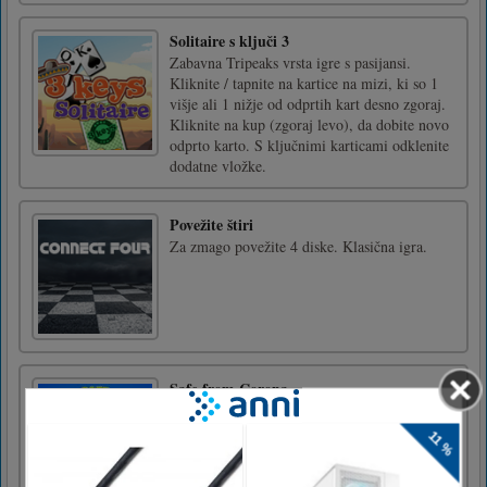
Solitaire s ključi 3
Zabavna Tripeaks vrsta igre s pasijansi.
Kliknite / tapnite na kartice na mizi, ki so 1
višje ali 1 nižje od odprtih kart desno zgoraj.
Kliknite na kup (zgoraj levo), da dobite novo
odprto karto. S ključnimi karticami odklenite
dodatne vložke.
Povežite štiri
Za zmago povežite 4 diske. Klasična igra.
Safe from Corona
Spray the sanitizer to the virus to save the
girl.Touch/click and drag to move the bottle.