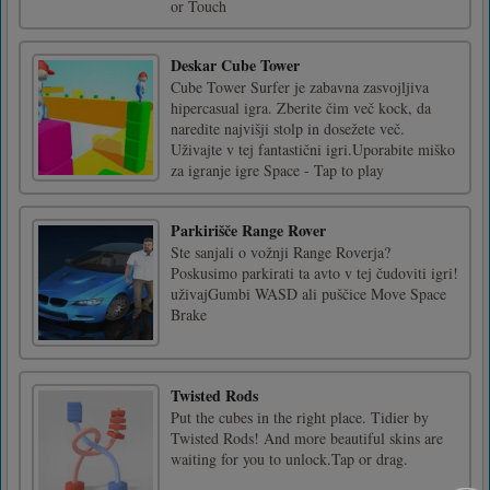
or Touch
Deskar Cube Tower
Cube Tower Surfer je zabavna zasvojljiva
hipercasual igra. Zberite čim več kock, da
naredite najvišji stolp in dosežete več.
Uživajte v tej fantastični igri.Uporabite miško
za igranje igre Space - Tap to play
Parkirišče Range Rover
Ste sanjali o vožnji Range Roverja?
Poskusimo parkirati ta avto v tej čudoviti igri!
uživajGumbi WASD ali puščice Move Space
Brake
Twisted Rods
Put the cubes in the right place. Tidier by
Twisted Rods! And more beautiful skins are
waiting for you to unlock.Tap or drag.