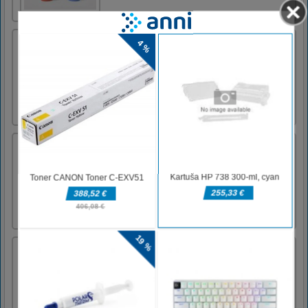
Čarovniški zidovi
Arcade obramba igra z originalno igranje.
Rešite ovce, prekrijte inženirje in počitniške
prikolice, zaščitite balon in držite zlobne
trolove in gobline stran od svojih
vojakov.Miška
Farm Animals for Kids
Hi kids, let create your farm, with these
lovely animalsDrag the animals to match the
shape
Animals Cards Match
This is educational memory game. In this
game you are asked to open all the cards on
the board. The cards will open when you click
or touch two similar cards continuously. If the