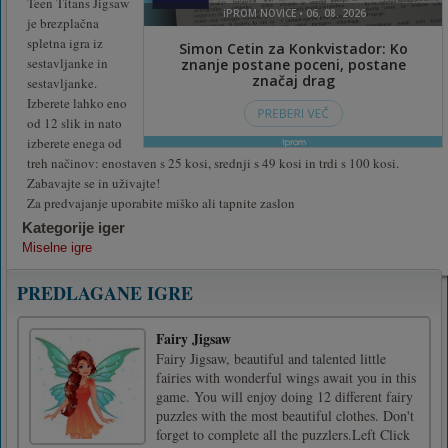
Teen Titans Jigsaw
je brezplačna
spletna igra iz
sestavljanke in
sestavljanke.
Izberete lahko eno
od 12 slik in nato
izberete enega od
treh načinov: enostaven s 25 kosi, srednji s 49 kosi in trdi s 100 kosi.
Zabavajte se in uživajte!
Za predvajanje uporabite miško ali tapnite zaslon
Kategorije iger
Miselne igre
PREDLAGANE IGRE
Fairy Jigsaw
Fairy Jigsaw, beautiful and talented little
fairies with wonderful wings await you in this
game. You will enjoy doing 12 different fairy
puzzles with the most beautiful clothes. Don't
forget to complete all the puzzlers.Left Click