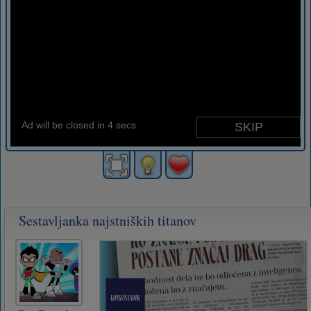
Sestavljanka najstniških titanov