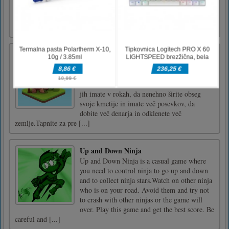
cards are not similar, they will close again. So
keep card in memory once you open it.
Complete a lev [...]
Evolucija elementov
Zabavna igra simulacije kmetije, ki zbere več
virov s sajenjem različnih poljščin, uspešno
odklene nove sorte rastlin in uporablja vire, ki
jih imate v rokah, da nenehno širite obseg
svoje kmetije in imate več posevkov, da
dobite več denarja in odklenete več
zemlje.Tapnite za pre [...]
Up and Down Ninja
Up and Down Ninja is a casual game where
you need to control ninja to go up and down
and to collect ninja stars.Watch on other ninja
who is on your road. Avoid them and try not
to crash with other ninjas or the game will
over. Play this game and get the best score. Be
careful and [...]