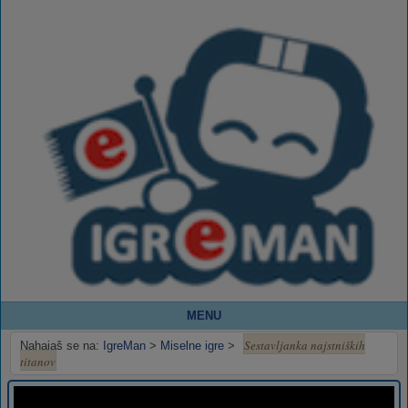
MENU
Sestavljanka najstniških
Nahajaš se na:
IgreMan
>
Miselne igre
>
titanov